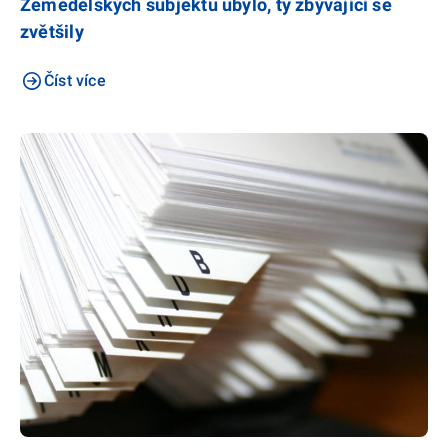
Zemědělských subjektů ubylo, ty zbývající se
zvětšily
Číst více