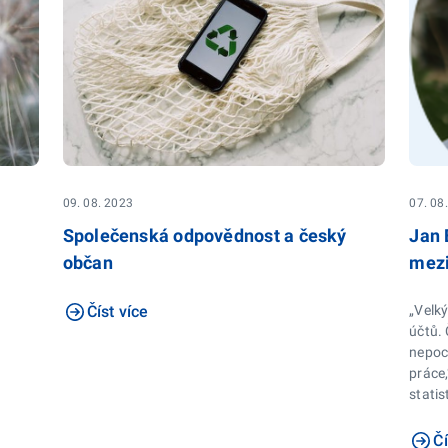
09. 08. 2023
07. 08
Společenská odpovědnost a český
Jan 
občan
mezi
Číst více
„Velk
účtů. 
nepoc
práce,
statis
Čí