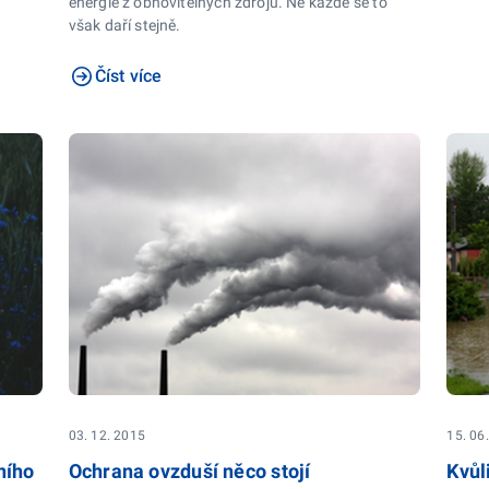
energie z obnovitelných zdrojů. Ne každé se to
však daří stejně.
Číst více
03. 12. 2015
15. 06
ního
Ochrana ovzduší něco stojí
Kvůl