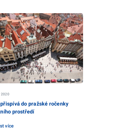
. 2020
přispívá do pražské ročenky
tního prostředí
st více