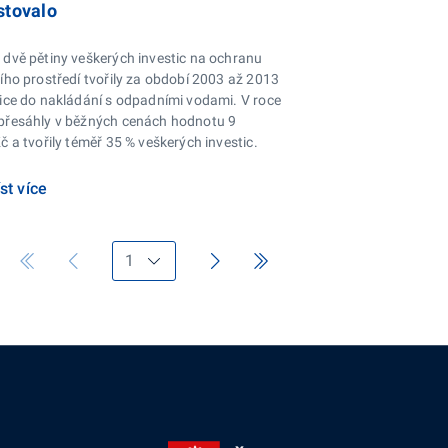
stovalo
 dvě pětiny veškerých investic na ochranu
ího prostředí tvořily za období 2003 až 2013
tice do nakládání s odpadními vodami. V roce
přesáhly v běžných cenách hodnotu 9
č a tvořily téměř 35 % veškerých investic.
st více