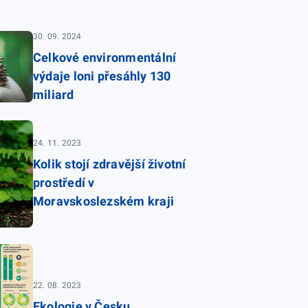
30. 09. 2024
Celkové environmentální
výdaje loni přesáhly 130
miliard
24. 11. 2023
Kolik stojí zdravější životní
prostředí v
Moravskoslezském kraji
22. 08. 2023
Ekologie v Česku