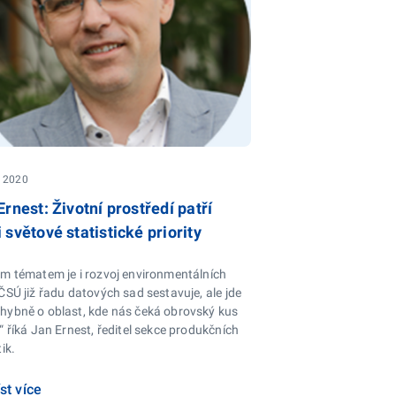
. 2020
Ernest: Životní prostředí patří
 světové statistické priority
ým tématem je i rozvoj environmentálních
ČSÚ již řadu datových sad sestavuje, ale jde
hybně o oblast, kde nás čeká obrovský kus
“ říká Jan Ernest, ředitel sekce produkčních
tik.
st více