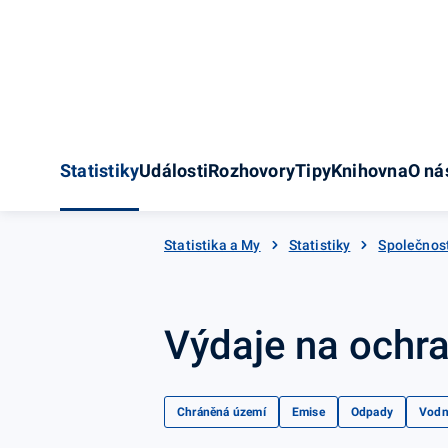
Statistiky
Události
Rozhovory
Tipy
Knihovna
O ná
Statistika a My
Statistiky
Společnos
Výdaje na ochra
Chráněná území
Emise
Odpady
Vodn