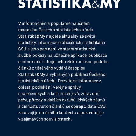
V informačním a populárně naučném
magazínu Českého statistického úřadu
Statistika&My najdete aktuality ze světa
statistiky, informace o oficiálních statistikách
ČSÚ a jeho partnerů ve státní statistické
službě, odkazy na užitečné aplikace, publikace
a informační zdroje nebo elektronickou podobu
článků z tištěného vydání časopisu
Statistika&My a vybraných publikací Českého
statistického úřadu. Dozvíte se informace z
oblasti podnikání, veřejné správy,
společenských a kulturních jevů, zdravotní
péče, přírody a dalších okruhů lidských zájmů
a činností. Autoři článků se opírají o data ČSÚ,
zasazují je do širšího kontextu a prezentují je
v zajímavých souvislostech.