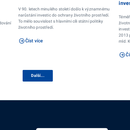
inve
V 90. letech minulého století došlo k významnému
narůstání investic do ochrany životního prostředí.
Téměř
To mělo souvislost s hlavními cíli státní politiky
dování
životn
životního prostředí.
inves
2013 
Číst více
mld. K
Čí
Další...