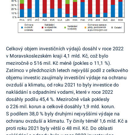
Celkový objem investičních výdajů dosáhl v roce 2022
v Moravskoslezském kraji 4,1 mld. Kč, což bylo
meziročně o 516 mil. Kč méně (pokles o 11,1 %).
Zatímco v předchozích letech nejvyšší podíl z celkového
objemu investic zaujímaly investiční výdaje na ochranu
ovzduší a klimatu, od roku 2021 to byly investice do
nakládání s odpadními vodami, které v roce 2022
dosáhly podílu 45,4 %. Meziročně však poklesly
o 226 mil. korun a celkově dosáhly 1,9 mld. korun.
S podílem 38,0 % byly druhými nejvyššími výdaje na
ochranu ovzduší a klimatu. Ty činily téměř 1,6 mld. Kč a
proti roku 2021 byly větší o 48 mil. Kč. Do oblasti