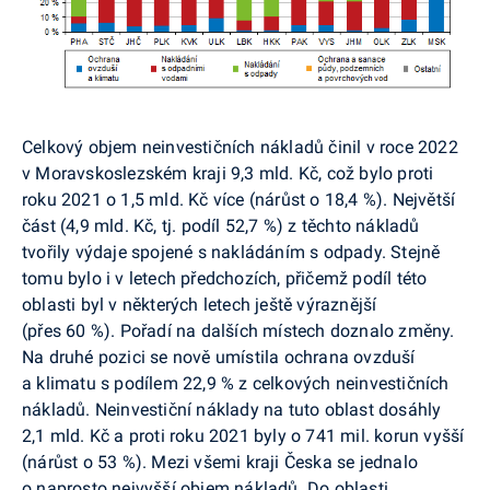
Celkový objem neinvestičních nákladů činil v roce 2022
v Moravskoslezském kraji 9,3 mld. Kč, což bylo proti
roku 2021 o 1,5 mld. Kč více (nárůst o 18,4 %). Největší
část (4,9 mld. Kč, tj. podíl 52,7 %) z těchto nákladů
tvořily výdaje spojené s nakládáním s odpady. Stejně
tomu bylo i v letech předchozích, přičemž podíl této
oblasti byl v některých letech ještě výraznější
(přes 60 %). Pořadí na dalších místech doznalo změny.
Na druhé pozici se nově umístila ochrana ovzduší
a klimatu s podílem 22,9 % z celkových neinvestičních
nákladů. Neinvestiční náklady na tuto oblast dosáhly
2,1 mld. Kč a proti roku 2021 byly o 741 mil. korun vyšší
(nárůst o 53 %). Mezi všemi kraji Česka se jednalo
o naprosto nejvyšší objem nákladů. Do oblasti