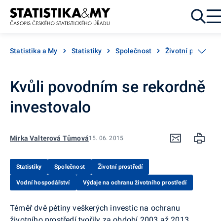
Přejít k obsahu
Statistika a My
Statistiky
Společnost
Životní prostředí
Kvůli povodním se rekordně
investovalo
Mirka Valterová Tůmová
15. 06. 2015
Statistiky
Společnost
Životní prostředí
Vodní hospodářství
Výdaje na ochranu životního prostředí
Téměř dvě pětiny veškerých investic na ochranu
životního prostředí tvořily za období 2003 až 2013