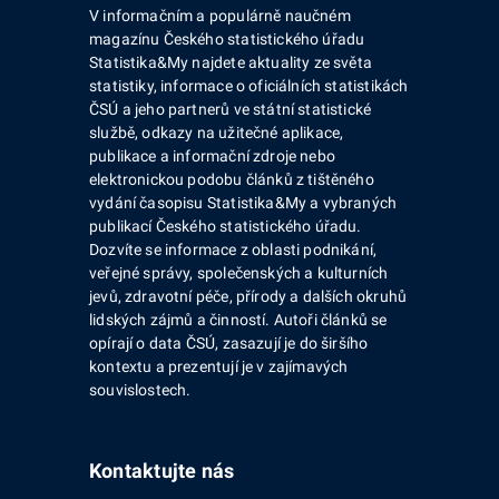
V informačním a populárně naučném
magazínu Českého statistického úřadu
Statistika&My najdete aktuality ze světa
statistiky, informace o oficiálních statistikách
ČSÚ a jeho partnerů ve státní statistické
službě, odkazy na užitečné aplikace,
publikace a informační zdroje nebo
elektronickou podobu článků z tištěného
vydání časopisu Statistika&My a vybraných
publikací Českého statistického úřadu.
Dozvíte se informace z oblasti podnikání,
veřejné správy, společenských a kulturních
jevů, zdravotní péče, přírody a dalších okruhů
lidských zájmů a činností. Autoři článků se
opírají o data ČSÚ, zasazují je do širšího
kontextu a prezentují je v zajímavých
souvislostech.
Kontaktujte nás