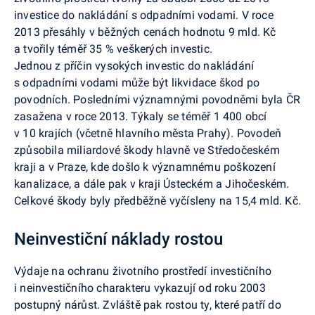
investice do nakládání s odpadními vodami. V roce
2013 přesáhly v běžných cenách hodnotu 9 mld. Kč
a tvořily téměř 35 % veškerých investic.
Jednou z příčin vysokých investic do nakládání
s odpadními vodami může být likvidace škod po
povodních. Posledními významnými povodněmi byla ČR
zasažena v roce 2013. Týkaly se téměř 1 400 obcí
v 10 krajích (včetně hlavního města Prahy). Povodeň
způsobila miliardové škody hlavně ve Středočeském
kraji a v Praze, kde došlo k významnému poškození
kanalizace, a dále pak v kraji Ústeckém a Jihočeském.
Celkové škody byly předběžně vyčísleny na 15,4 mld. Kč.
Neinvestiční náklady rostou
Výdaje na ochranu životního prostředí investičního
i neinvestičního charakteru vykazují od roku 2003
postupný nárůst. Zvláště pak rostou ty, které patří do