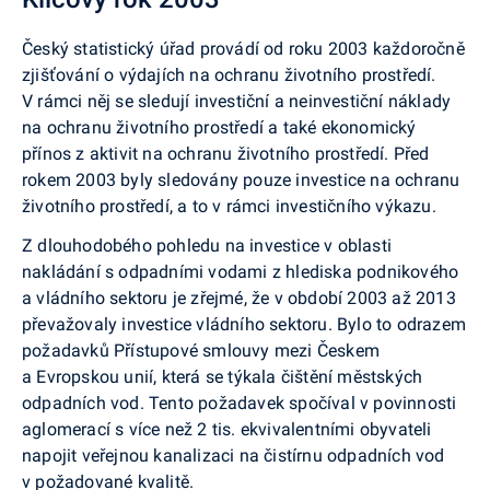
Český statistický úřad provádí od roku 2003 každoročně
zjišťování o výdajích na ochranu životního prostředí.
V rámci něj se sledují investiční a neinvestiční náklady
na ochranu životního prostředí a také ekonomický
přínos z aktivit na ochranu životního prostředí. Před
rokem 2003 byly sledovány pouze investice na ochranu
životního prostředí, a to v rámci investičního výkazu.
Z dlouhodobého pohledu na investice v oblasti
nakládání s odpadními vodami z hlediska podnikového
a vládního sektoru je zřejmé, že v období 2003 až 2013
převažovaly investice vládního sektoru. Bylo to odrazem
požadavků Přístupové smlouvy mezi Českem
a Evropskou unií, která se týkala čištění městských
odpadních vod. Tento požadavek spočíval v povinnosti
aglomerací s více než 2 tis. ekvivalentními obyvateli
napojit veřejnou kanalizaci na čistírnu odpadních vod
v požadované kvalitě.