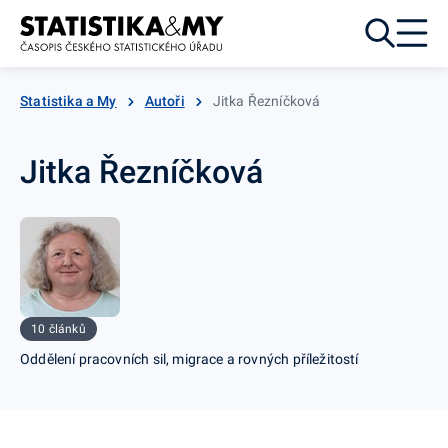
Přejít k obsahu
Statistika a My
Autoři
Jitka Řezníčková
Jitka Řezníčková
10 článků
Oddělení pracovních sil, migrace a rovných příležitostí