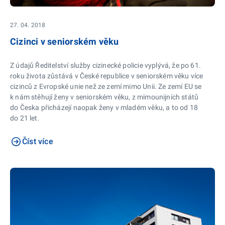
27. 04. 2018
Cizinci v seniorském věku
Z údajů Ředitelství služby cizinecké policie vyplývá, že po 61.
roku života zůstává v České republice v seniorském věku více
cizinců z Evropské unie než ze zemí mimo Unii. Ze zemí EU se
k nám stěhují ženy v seniorském věku, z mimounijních států
do Česka přicházejí naopak ženy v mladém věku, a to od 18
do 21 let.
Číst více