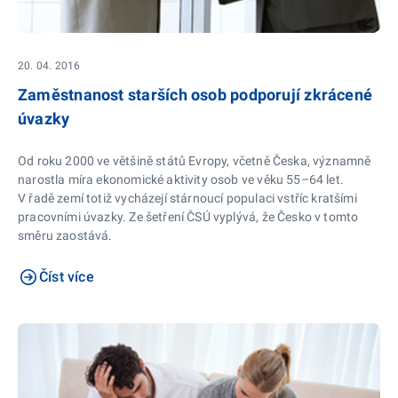
20. 04. 2016
Zaměstnanost starších osob podporují zkrácené
úvazky
Od roku 2000 ve většině států Evropy, včetně Česka, významně
narostla míra ekonomické aktivity osob ve věku 55–64 let.
V řadě zemí totiž vycházejí stárnoucí populaci vstříc kratšími
pracovními úvazky. Ze šetření ČSÚ vyplývá, že Česko v tomto
směru zaostává.
Číst více