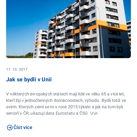
17. 10. 2017
Jak se bydlí v Unii
V některých evropských státech mají lidé ve věku 65 a více let,
kteří žijí v jednočlenných domácnostech, výhodu. Bydlí totiž ve
svém. Kterých zemí se to v roce 2015 týkalo a jak na tom byli
senioři v ČR, ukazují data Eurostatu a ČSÚ. \r\n
Číst více