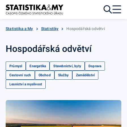
Přejít k obsahu
Statistika a My
Statistiky
Hospodářská odvětví
Hospodářská odvětví
Průmysl
Energetika
Stavebnictví, byty
Doprava
Cestovní ruch
Obchod
Služby
Zemědělství
Lesnictví a myslivost