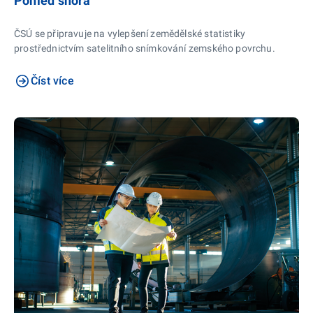
Pohled shora
ČSÚ se připravuje na vylepšení zemědělské statistiky
prostřednictvím satelitního snímkování zemského povrchu.
Číst více