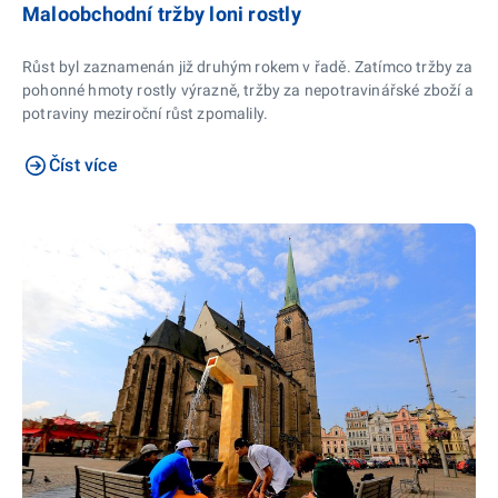
Maloobchodní tržby loni rostly
Růst byl zaznamenán již druhým rokem v řadě. Zatímco tržby za
pohonné hmoty rostly výrazně, tržby za nepotravinářské zboží a
potraviny meziroční růst zpomalily.
Číst více