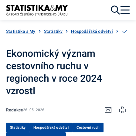
Přejít k obsahu
Statistika a My
Statistiky
Hospodářská odvětví
Cestovn
Ekonomický význam
cestovního ruchu v
regionech v roce 2024
vzrostl
Redakce
26. 05. 2026
Statistiky
Hospodářská odvětví
Cestovní ruch