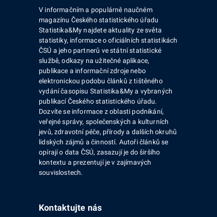
V informačním a populárně naučném
magazínu Českého statistického úřadu
Statistika&My najdete aktuality ze světa
statistiky, informace o oficiálních statistikách
ČSÚ a jeho partnerů ve státní statistické
službě, odkazy na užitečné aplikace,
publikace a informační zdroje nebo
elektronickou podobu článků z tištěného
vydání časopisu Statistika&My a vybraných
publikací Českého statistického úřadu.
Dozvíte se informace z oblasti podnikání,
veřejné správy, společenských a kulturních
jevů, zdravotní péče, přírody a dalších okruhů
lidských zájmů a činností. Autoři článků se
opírají o data ČSÚ, zasazují je do širšího
kontextu a prezentují je v zajímavých
souvislostech.
Kontaktujte nás