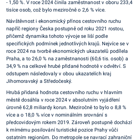
- 1,50 %. V roce 2024 činila zaměstnanost v oboru 233,4
tisíce osob, což bylo meziročně o 2,6 % více.
Návštěvnost i ekonomický přínos cestovního ruchu
napříč regiony Česka postupně od roku 2021 rostou,
přičemž dynamika tohoto vývoje se liší podle
specifických podmínek jednotlivých krajů. Nejvíce se v
roce 2024 na tvorbě ekonomických ukazatelů podílela
Praha, a to 26,0 % na zaměstnanosti (60,6 tis. osob) a
34,9 % na celkové hrubé přidané hodnotě v odvětví. S
odstupem následovaly v obou ukazatelích kraj
Jihomoravský a Středočeský.
Hrubá přidaná hodnota cestovního ruchu v hlavním
městě dosáhla v roce 2024 v absolutním vyjádření
úrovně 62,8 miliardy korun. Meziročně to bylo o 8,8 %
více a o 18,0 % více v nominálním srovnání s
předcovidovým rokem 2019. Zároveň postupně dochází
k mírnému posilování turistické pozice Prahy vůči
ostatním regionům. Do metropole se navrací zahraniční