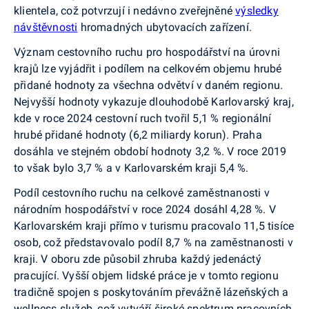
klientela, což potvrzují i nedávno zveřejněné
výsledky
návštěvnosti
hromadných ubytovacích zařízení.
Význam cestovního ruchu pro hospodářství na úrovni
krajů lze vyjádřit i podílem na celkovém objemu hrubé
přidané hodnoty za všechna odvětví v daném regionu.
Nejvyšší hodnoty vykazuje dlouhodobě Karlovarský kraj,
kde v roce 2024 cestovní ruch tvořil 5,1 % regionální
hrubé přidané hodnoty (6,2 miliardy korun). Praha
dosáhla ve stejném období hodnoty 3,2 %. V roce 2019
to však bylo 3,7 % a v Karlovarském kraji 5,4 %.
Podíl cestovního ruchu na celkové zaměstnanosti v
národním hospodářství v roce 2024 dosáhl 4,28 %. V
Karlovarském kraji přímo v turismu pracovalo 11,5 tisíce
osob, což představovalo podíl 8,7 % na zaměstnanosti v
kraji. V oboru zde působil zhruba každý jedenáctý
pracující. Vyšší objem lidské práce je v tomto regionu
tradičně spojen s poskytováním převážně lázeňských a
wellness služeb, což vytváří široké spektrum pracovních