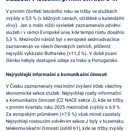
V prvním čtvrtletí letošního roku se tržby ve službách
zvýšily o 5,5 % (v běžných cenách, očištěné o kalendářní
vlivy). Jen o málo nižší výsledek zaznamenalo odvětví
služeb i v rámci Evropské unie, kde tempo růstu dosáhlo
5,3 %. Meziroční nárůst byl v evropské sedmadvacítce
zaznamenán ve všech členských zemích, přičemž
nejvyšší vykázalo Bulharsko (+11,2 %). V době psaní
článku nebyly dostupné údaje za Irsko a Portugalsko.
Nejrychlejší informační a komunikační činnosti
V Česku zaznamenaly meziroční zvýšení tržeb všechny
ekonomické sekce služeb. Nejrychleji rostly informační
a komunikační činnosti (CZ NACE sekce J), kde se tržby
v prvním kvartálu roku 2025 meziročně zvýšily o 6,9 %.
Za evropským průměrem (+7,9 %) však mírně zaostaly.
Nejrychleji rostoucím odvětvím sekce J byly v tuzemsku
telekomunikační činnosti (oddíl 61), kde se tržby zvýšily