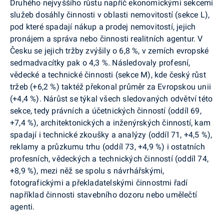
Druhého nejvyššího růstu napříč ekonomickými sekcemi
služeb dosáhly činnosti v oblasti nemovitostí (sekce L),
pod které spadají nákup a prodej nemovitostí, jejich
pronájem a správa nebo činnosti realitních agentur. V
Česku se jejich tržby zvýšily o 6,8 %, v zemích evropské
sedmadvacítky pak o 4,3 %. Následovaly profesní,
vědecké a technické činnosti (sekce M), kde český růst
tržeb (+6,2 %) taktéž překonal průměr za Evropskou unii
(+4,4 %). Nárůst se týkal všech sledovaných odvětví této
sekce, tedy právních a účetnických činností (oddíl 69,
+7,4 %), architektonických a inženýrských činností, kam
spadají i technické zkoušky a analýzy (oddíl 71, +4,5 %),
reklamy a průzkumu trhu (oddíl 73, +4,9 %) i ostatních
profesních, vědeckých a technických činností (oddíl 74,
+8,9 %), mezi něž se spolu s návrhářskými,
fotografickými a překladatelskými činnostmi řadí
například činnosti stavebního dozoru nebo umělečtí
agenti.