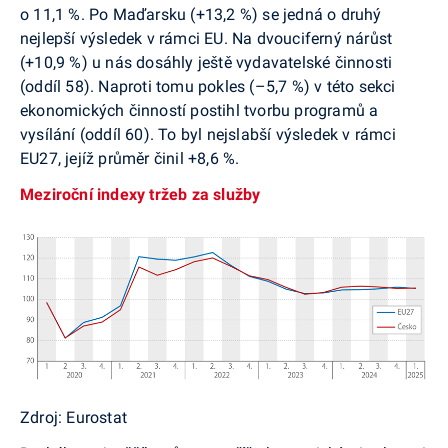
o 11,1 %. Po Maďarsku (+13,2 %) se jedná o druhý
nejlepší výsledek v rámci EU. Na dvouciferný nárůst
(+10,9 %) u nás dosáhly ještě vydavatelské činnosti
(oddíl 58). Naproti tomu pokles (–5,7 %) v této sekci
ekonomických činností postihl tvorbu programů a
vysílání (oddíl 60). To byl nejslabší výsledek v rámci
EU27, jejíž průměr činil +8,6 %.
Meziroční indexy tržeb za služby
Zdroj: Eurostat