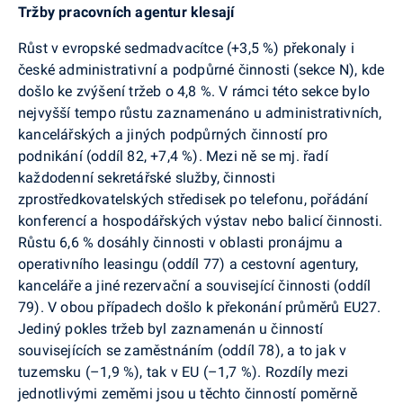
Tržby pracovních agentur klesají
Růst v evropské sedmadvacítce (+3,5 %) překonaly i
české administrativní a podpůrné činnosti (sekce N), kde
došlo ke zvýšení tržeb o 4,8 %. V rámci této sekce bylo
nejvyšší tempo růstu zaznamenáno u administrativních,
kancelářských a jiných podpůrných činností pro
podnikání (oddíl 82, +7,4 %). Mezi ně se mj. řadí
každodenní sekretářské služby, činnosti
zprostředkovatelských středisek po telefonu, pořádání
konferencí a hospodářských výstav nebo balicí činnosti.
Růstu 6,6 % dosáhly činnosti v oblasti pronájmu a
operativního leasingu (oddíl 77) a cestovní agentury,
kanceláře a jiné rezervační a související činnosti (oddíl
79). V obou případech došlo k překonání průměrů EU27.
Jediný pokles tržeb byl zaznamenán u činností
souvisejících se zaměstnáním (oddíl 78), a to jak v
tuzemsku (–1,9 %), tak v EU (–1,7 %). Rozdíly mezi
jednotlivými zeměmi jsou u těchto činností poměrně