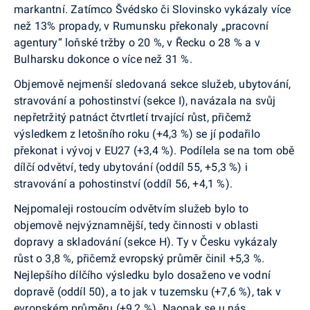
markantní. Zatímco Švédsko či Slovinsko vykázaly více
než 13% propady, v Rumunsku překonaly „pracovní
agentury“ loňské tržby o 20 %, v Řecku o 28 % a v
Bulharsku dokonce o více než 31 %.
Objemově nejmenší sledovaná sekce služeb, ubytování,
stravování a pohostinství (sekce I), navázala na svůj
nepřetržitý patnáct čtvrtletí trvající růst, přičemž
výsledkem z letošního roku (+4,3 %) se jí podařilo
překonat i vývoj v EU27 (+3,4 %). Podílela se na tom obě
dílčí odvětví, tedy ubytování (oddíl 55, +5,3 %) i
stravování a pohostinství (oddíl 56, +4,1 %).
Nejpomaleji rostoucím odvětvím služeb bylo to
objemově nejvýznamnější, tedy činnosti v oblasti
dopravy a skladování (sekce H). Ty v Česku vykázaly
růst o 3,8 %, přičemž evropský průměr činil +5,3 %.
Nejlepšího dílčího výsledku bylo dosaženo ve vodní
dopravě (oddíl 50), a to jak v tuzemsku (+7,6 %), tak v
evropském průměru (+9,2 %). Naopak se u nás