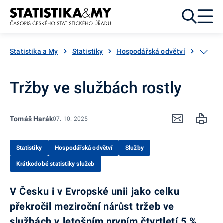
Přejít k obsahu
Statistika a My
Statistiky
Hospodářská odvětví
Služby
Tržby ve službách rostly
Tomáš Harák
07. 10. 2025
Statistiky
Hospodářská odvětví
Služby
Krátkodobé statistiky služeb
V Česku i v Evropské unii jako celku
překročil meziroční nárůst tržeb ve
službách v letošním prvním čtvrtletí 5 %.