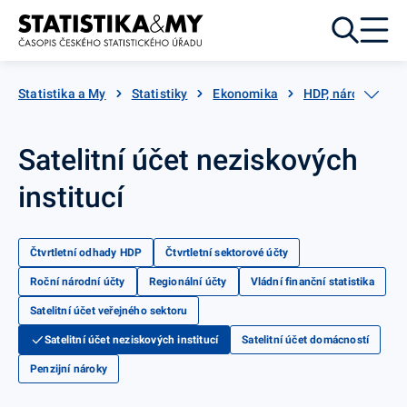
Přejít k obsahu
Statistika a My
Statistiky
Ekonomika
HDP, národní účty
Satelitní účet neziskových
institucí
Čtvrtletní odhady HDP
Čtvrtletní sektorové účty
Roční národní účty
Regionální účty
Vládní finanční statistika
Satelitní účet veřejného sektoru
Satelitní účet neziskových institucí
Satelitní účet domácností
Penzijní nároky