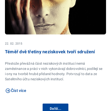
22. 02. 2015
Téměř dvě třetiny neziskovek tvoří sdružení
Přestože převážná část neziskových institucí nemá
zaměstnance a práci v nich vykonávají dobrovolníci, podílejí se
i ony na tvorbě hrubé přidané hodnoty. Potvrzují to data ze
Satelitního účtu neziskových institucí.
Číst více
Další...