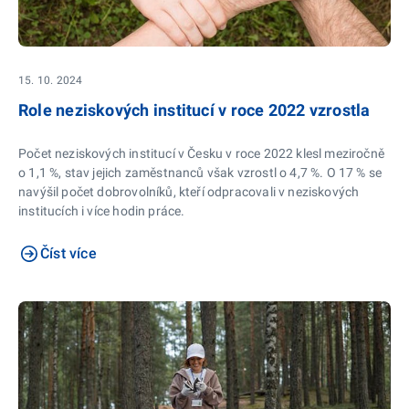
15. 10. 2024
Role neziskových institucí v roce 2022 vzrostla
Počet neziskových institucí v Česku v roce 2022 klesl meziročně
o 1,1 %, stav jejich zaměstnanců však vzrostl o 4,7 %. O 17 % se
navýšil počet dobrovolníků, kteří odpracovali v neziskových
institucích i více hodin práce.
Číst více