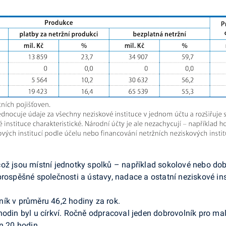
ož jsou místní jednotky spolků – například sokolové nebo dobr
prospěšné společnosti a ústavy, nadace a ostatní neziskové i
ík v průměru 46,2 hodiny za rok.
hodin byl u církví. Ročně odpracoval jeden dobrovolník pro m
n 20 hodin.