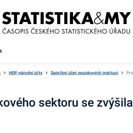
s
a
HDP, národní účty
Satelitní účet neziskových institucí
Pro
ového sektoru se zvýšila