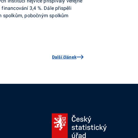
h institucí nejvíce přispívaly veřejné
h financování 3,4 %. Dále přispěli
zným spolkům, pobočným spolkům
Další článek