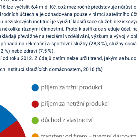
6 lze vyčíslit 6,4 mld. Kč, což meziročně představuje nárůst o
odních účtech a je odhadována pouze v rámci satelitního účtu
neziskových institucí je využití klasifikace služeb neziskovýc
 několika různými činnostmi. Proto klasifikace sleduje účel, na
akládají převážně na terciární vzdělávání, výzkum a vývoj v ob
 připadá na rekreační a sportovní služby (28,8 %), služby sociál
2 %) nebo zdraví (7,5 %).
 od roku 2012. Z údajů zatím nelze určit trend, jakým se budo
ých institucí sloužících domácnostem, 2016 (%)