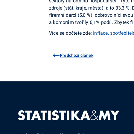
sektory národního hospodářství. Tyto tr
zdroje (stát, kraje, města), a to 33,3 %
firemní dárci (5,0 %), dobrovolníci sv
a komorám tvořily 6,1% podíl. Zbytek f
Více se dočtete zde:
Inflace, spotřebite
Předchozí článek