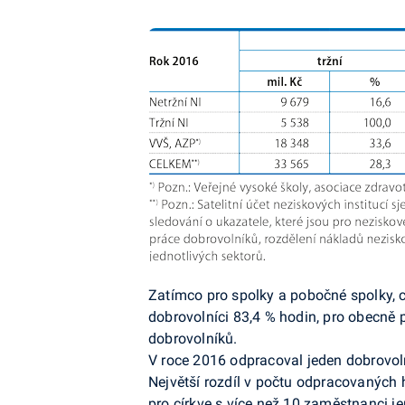
Zatímco pro spolky a pobočné spolky, c
dobrovolníci 83,4 % hodin, pro obecně 
dobrovolníků.
V roce 2016 odpracoval jeden dobrovoln
Největší rozdíl v počtu odpracovaných 
pro církve s více než 10 zaměstnanci je