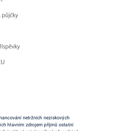
 financování netržních neziskových
jejich hlavním zdrojem příjmů ostatní