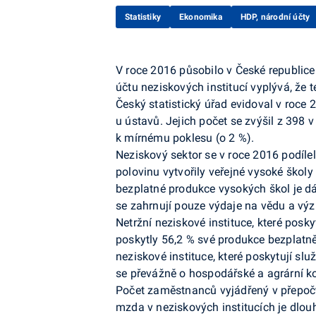
Statistiky
Ekonomika
HDP, národní účty
V roce 2016 působilo v České republice 
účtu neziskových institucí vyplývá, že té
Český statistický úřad evidoval v roce 
u ústavů. Jejich počet se zvýšil z 398
k mírnému poklesu (o 2 %).
Neziskový sektor se v roce 2016 podíle
polovinu vytvořily veřejné vysoké školy
bezplatné produkce vysokých škol je dá
se zahrnují pouze výdaje na vědu a vý
Netržní neziskové instituce, které posk
poskytly 56,2 % své produkce bezplatně 
neziskové instituce, které poskytují sl
se převážně o hospodářské a agrární k
Počet zaměstnanců vyjádřený v přepočt
mzda v neziskových institucích je dlo