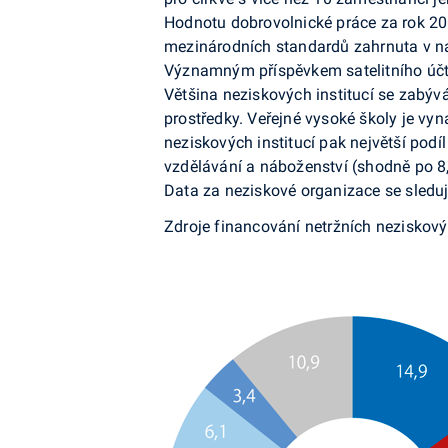
Hodnotu dobrovolnické práce za rok 201
mezinárodních standardů zahrnuta v nár
Významným příspěvkem satelitního účtu 
Většina neziskových institucí se zabývá
prostředky. Veřejné vysoké školy je vyn
neziskových institucí pak největší podíl
vzdělávání a náboženství (shodně po 8,
Data za neziskové organizace se sledují
Zdroje financování netržních neziskov