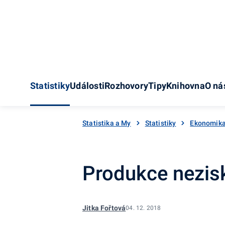
Statistiky
Události
Rozhovory
Tipy
Knihovna
O ná
Statistika a My
Statistiky
Ekonomik
Produkce nezisk
Jitka Fořtová
04. 12. 2018