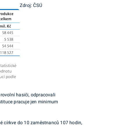
Zdroj: ČSÚ
ovolní hasiči, odpracovali
nstituce pracuje jen minimum
alé církve do 10 zaměstnanců 107 hodin,