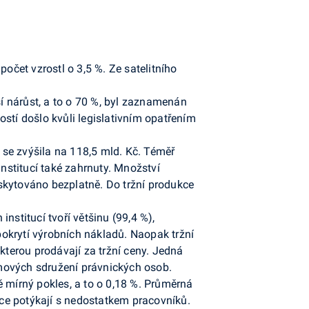
očet vzrostl o 3,5 %. Ze satelitního
ší nárůst, a to o 70 %, byl zaznamenán
stí došlo kvůli legislativním opatřením
se zvýšila na 118,5 mld. Kč. Téměř
institucí také zahrnuty. Množství
skytováno bezplatně. Do tržní produkce
nstitucí tvoří většinu (99,4 %),
 pokrytí výrobních nákladů. Naopak tržní
kterou prodávají za tržní ceny. Jedná
mových sdružení právnických osob.
mírný pokles, a to o 0,18 %. Průměrná
ce potýkají s nedostatkem pracovníků.