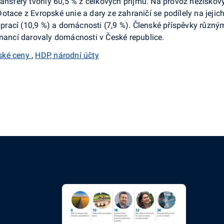
ansfery tvořily 60,5 % z celkových příjmů. Na provoz neziskovýc
. Dotace z Evropské unie a dary ze zahraničí se podílely na jejic
ou prací (10,9 %) a domácnosti (7,9 %). Členské příspěvky rů
inancí darovaly domácnosti v České republice.
lské ceny
,
HDP, národní účty