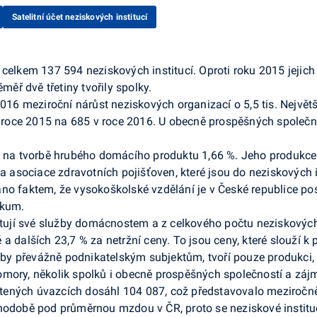
Satelitní účet neziskových institucí
celkem 137 594 neziskových institucí. Oproti roku 2015 jejich p
měř dvě třetiny tvořily spolky.
2016 meziroční nárůst neziskových organizací o 5,5 tis. Největ
 v roce 2015 na 685 v roce 2016. U obecně prospěšných společno
l na tvorbě hrubého domácího produktu 1,66 %. Jeho produkce 
 a asociace zdravotních pojišťoven, které jsou do neziskových 
no faktem, že vysokoškolské vzdělání je v České republice po
zkum.
ytují své služby domácnostem a z celkového počtu neziskových i
a dalších 23,7 % za netržní ceny. To jsou ceny, které slouží k
užby převážně podnikatelským subjektům, tvoří pouze produkci, 
omory, několik spolků i obecně prospěšných společností a záj
ených úvazcích dosáhl 104 087, což představovalo meziročně 
uhodobě pod průměrnou mzdou v ČR, proto se neziskové institu