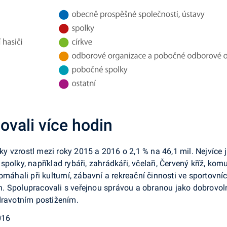
ovali více hodin
 vzrostl mezi roky 2015 a 2016 o 2,1 % na 46,1 mil. Nejvíce 
olky, například rybáři, zahrádkáři, včelaři, Červený kříž, komu
omáhali při kulturní, zábavní a rekreační činnosti ve sportovní
. Spolupracovali s veřejnou správou a obranou jako dobrovoln
dravotním postižením.
016