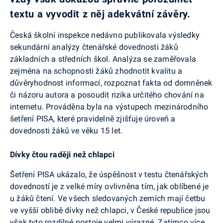
textu a vyvodit z něj adekvátní závěry.
Česká školní inspekce nedávno publikovala výsledky
sekundární analýzy čtenářské dovednosti žáků
základních a středních škol. Analýza se zaměřovala
zejména na schopnosti žáků zhodnotit kvalitu a
důvěryhodnost informací, rozpoznat fakta od domněnek
či názoru autora a posoudit rizika určitého chování na
internetu. Prováděna byla na výstupech mezinárodního
šetření PISA, které pravidelně zjišťuje úroveň a
dovednosti žáků ve věku 15 let.
Dívky čtou raději než chlapci
Šetření PISA ukázalo, že úspěšnost v testu čtenářských
dovedností je z velké míry ovlivněna tím, jak oblíbené je
u žáků čtení. Ve všech sledovaných zemích mají četbu
ve vyšší oblibě dívky než chlapci, v České republice jsou
však tyto rozdílné postoje velmi výrazné. Zatímco více