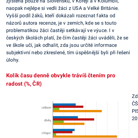
zjištěna pouze na Slovensku, v Koreji a v Kolumbii,
naopak nejlépe si vedli žáci z USA a Velké Británie.
Vyšší podíl žáků, kteří dokázali rozeznat fakta od
názorů autora recenze, je v zemích, kde se s touto
problematikou žáci častěji setkávají ve výuce. I v
českých školách platí, že čím častěji žáci uváděli, že se
ve škole učí, jak odhalit, zda jsou určité informace
subjektivní nebo zkreslené, tím úspěšnější byli při řešení
úlohy.
Kolik času denně obvykle trávíš čtením pro
radost (%, ČR)
Zd
ČŠ
PI
20