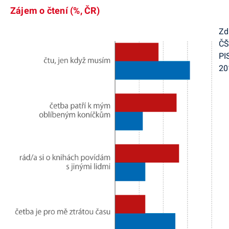
Zájem o čtení (%, ČR)
Zd
ČŠ
PI
20