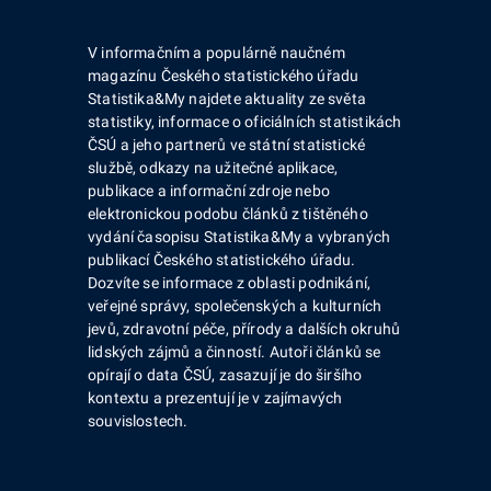
V informačním a populárně naučném
magazínu Českého statistického úřadu
Statistika&My najdete aktuality ze světa
statistiky, informace o oficiálních statistikách
ČSÚ a jeho partnerů ve státní statistické
službě, odkazy na užitečné aplikace,
publikace a informační zdroje nebo
elektronickou podobu článků z tištěného
vydání časopisu Statistika&My a vybraných
publikací Českého statistického úřadu.
Dozvíte se informace z oblasti podnikání,
veřejné správy, společenských a kulturních
jevů, zdravotní péče, přírody a dalších okruhů
lidských zájmů a činností. Autoři článků se
opírají o data ČSÚ, zasazují je do širšího
kontextu a prezentují je v zajímavých
souvislostech.