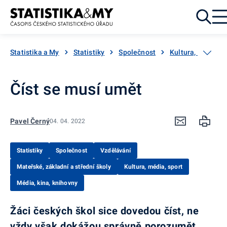
Přejít k obsahu
Statistika a My
Statistiky
Společnost
Kultura, média, s
Číst se musí umět
Pavel Černý
04. 04. 2022
Statistiky
Společnost
Vzdělávání
Mateřské, základní a střední školy
Kultura, média, sport
Média, kina, knihovny
Žáci českých škol sice dovedou číst, ne
vždy však dokážou správně porozumět