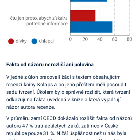
Fakta od názoru nerozliší ani polovina
V jedné z úloh pracovali žáci s textem obsahujícím
recenzi knihy Kolaps a po jeho přečtení měli posoudit
sadu tvrzení. Úkolem bylo správně rozlišit, která tvrzení
odkazují na fakta uvedená v knize a která vyjadřují
názor autora recenze.
V průměru zemí OECD dokázalo rozlišit fakta od názorů
autora 47 % patnáctiletých žáků, zatímco v České
republice pouze 31 %. Nižší úspěšnost než u nás byla