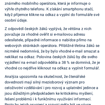
známého mobilního operátora, která je informuje o
výhře chytrého telefonu. K získání smartphonu stačí,
když příjemce klikne na odkaz a vyplní do formuláře své
osobní údaje.
Z odpovědí českých žáků vyplývá, že většina z nich
považuje za vhodné ověřit si e-mailovou adresu
odesílatele, případně informace o nabídce přímo na
webových stránkách operátora. Přibližně třetina žáků se
nicméně nedomnívá, že by bylo vhodné e-mail smazat a
neklikat na odkaz. Polovina českých žáků by dle svého
vyjádření na e-mail odpověděla a 38 % se domnívá, že je
vhodné co nejdříve kliknout na odkaz a vyplnit formulář.
Analýza upozornila na skutečnost, že čtenářské
dovednosti mají silný mezioborový význam pro
celoživotní vzdělávání i pro rozvoj a uplatnění jedince a
jsou důležitým předpokladem ke kritickému myšlení,
řešení problémů i k funkčnímu využívání informací.
Proto by jejich osvojení a rozvoji měla být ve výuce