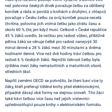
než polovina českých dívek považuje četbu za oblíbený
koníček a ráda si povídá o knihách s druhými, z chlapců
považuje v Česku četbu za svůj koníček pouze necelá
čtvrtina, polovina jich vnímá četbu jako ztrátu času a
okolo 60 % čte, jen když musí. Celkově v České republice
45 % žáků uvedlo, že nečtou pro radost vůbec, přibližně
pětina žáků se věnuje četbě pro radost nanejvýš 30
minut denně a 28 % žáků mezi 30 minutami a dvěma
hodinami denně. Více než dvě hodiny tráví četbou pro
radost 6 % českých žáků. Nejnižší četnost četby byla
zjištěna mezi žáky nematuritních a maturitních oborů
středních škol.
Napříč zeměmi OECD se potvrdilo, že čtení baví více ty
žáky, kteří preferují tištěné knihy před elektronickými,
případně dávají obě formy na stejnou úroveň. Tito žáci
také tráví četbou více času než jejich vrstevníci
upřednostňující pouze knihy v elektronickém formátu.