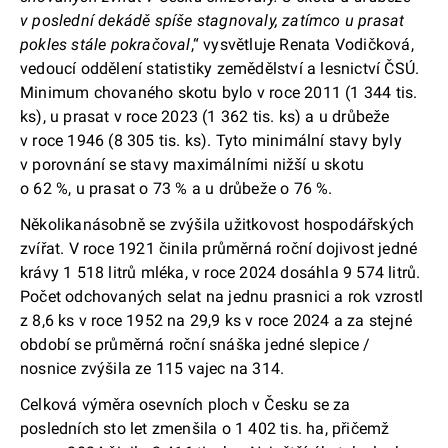
v poslední dekádě spíše stagnovaly, zatímco u prasat
pokles stále pokračoval
,“ vysvětluje Renata Vodičková,
vedoucí oddělení statistiky zemědělství a lesnictví ČSÚ.
Minimum chovaného skotu bylo v roce 2011 (1 344 tis.
ks), u prasat v roce 2023 (1 362 tis. ks) a u drůbeže
v roce 1946 (8 305 tis. ks). Tyto minimální stavy byly
v porovnání se stavy maximálními nižší u skotu
o 62 %, u prasat o 73 % a u drůbeže o 76 %.
Několikanásobně se zvýšila užitkovost hospodářských
zvířat. V roce 1921 činila průměrná roční dojivost jedné
krávy 1 518 litrů mléka, v roce 2024 dosáhla 9 574 litrů.
Počet odchovaných selat na jednu prasnici a rok vzrostl
z 8,6 ks v roce 1952 na 29,9 ks v roce 2024 a za stejné
období se průměrná roční snáška jedné slepice /
nosnice zvýšila ze 115 vajec na 314.
Celková výměra osevních ploch v Česku se za
posledních sto let zmenšila o 1 402 tis. ha, přičemž