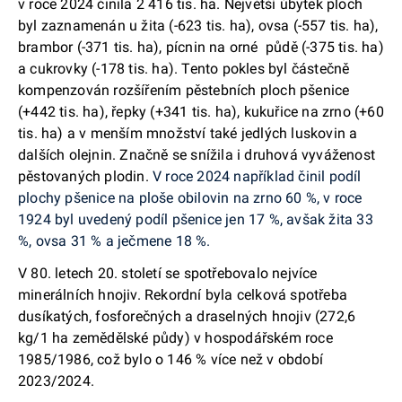
v roce 2024 činila 2 416 tis. ha. Největší úbytek ploch
byl zaznamenán u žita (-623 tis. ha), ovsa (-557 tis. ha),
brambor (-371 tis. ha), pícnin na orné půdě (-375 tis. ha)
a cukrovky (-178 tis. ha). Tento pokles byl částečně
kompenzován rozšířením pěstebních ploch pšenice
(+442 tis. ha), řepky (+341 tis. ha), kukuřice na zrno (+60
tis. ha) a v menším množství také jedlých luskovin a
dalších olejnin. Značně se snížila i druhová vyváženost
pěstovaných plodin.
V roce 2024 například činil podíl
plochy pšenice na ploše obilovin na zrno 60 %, v roce
1924 byl uvedený podíl pšenice jen 17 %, avšak žita 33
%, ovsa 31 % a ječmene 18 %.
V 80. letech 20. století se spotřebovalo nejvíce
minerálních hnojiv. Rekordní byla celková spotřeba
dusíkatých, fosforečných a draselných hnojiv (272,6
kg/1 ha zemědělské půdy) v hospodářském roce
1985/1986, což bylo o 146 % více než v období
2023/2024.