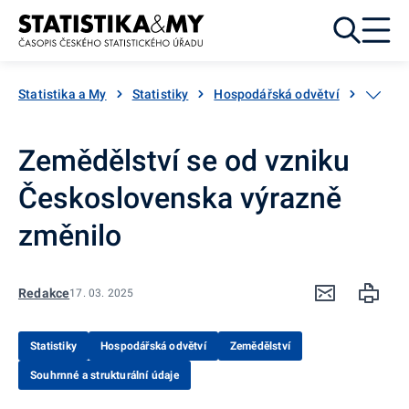
Přejít k obsahu
Statistika a My
Statistiky
Hospodářská odvětví
Zemědě
Zemědělství se od vzniku
Československa výrazně
změnilo
Redakce
17. 03. 2025
Statistiky
Hospodářská odvětví
Zemědělství
Souhrnné a strukturální údaje