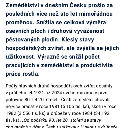
Zemědělství v dnešním Česku prošlo za
posledních více než sto let mimořádnou
proměnou. Snížila se celková výměra
osevních ploch i druhová vyváženost
pěstovaných plodin. Klesly stavy
hospodářských zvířat, ale zvýšila se jejich
užitkovost. Výrazně se snížil počet
pracujících v zemědělství a produktivita
práce rostla.
Počty hlavních druhů hospodářských zvířat dosáhly
v průběhu let 1921 až 2024 svého maxima v první
polovině 80. let 20. století. Čeští zemědělci chovali
nejvíce prasat v roce 1981 (5 106 tis. ks), skotu v roce
1982 (3 556 tis. ks) a drůbeže v roce 1984 (34 192
tis. ks). „
Od počátku 90. let 20. století se stavy
chovaných zvířat v Česku snižovaly. U skotu a drůbeže