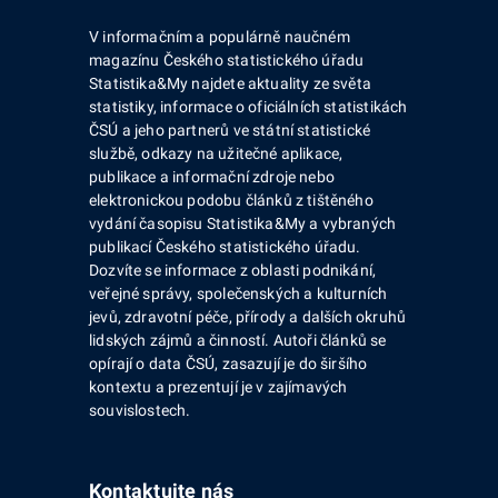
V informačním a populárně naučném
magazínu Českého statistického úřadu
Statistika&My najdete aktuality ze světa
statistiky, informace o oficiálních statistikách
ČSÚ a jeho partnerů ve státní statistické
službě, odkazy na užitečné aplikace,
publikace a informační zdroje nebo
elektronickou podobu článků z tištěného
vydání časopisu Statistika&My a vybraných
publikací Českého statistického úřadu.
Dozvíte se informace z oblasti podnikání,
veřejné správy, společenských a kulturních
jevů, zdravotní péče, přírody a dalších okruhů
lidských zájmů a činností. Autoři článků se
opírají o data ČSÚ, zasazují je do širšího
kontextu a prezentují je v zajímavých
souvislostech.
Kontaktujte nás