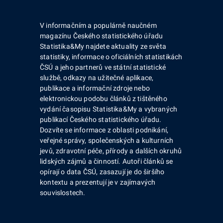
V informačním a populárně naučném
magazínu Českého statistického úřadu
Statistika&My najdete aktuality ze světa
statistiky, informace o oficiálních statistikách
ČSÚ a jeho partnerů ve státní statistické
službě, odkazy na užitečné aplikace,
publikace a informační zdroje nebo
elektronickou podobu článků z tištěného
vydání časopisu Statistika&My a vybraných
publikací Českého statistického úřadu.
Dozvíte se informace z oblasti podnikání,
veřejné správy, společenských a kulturních
jevů, zdravotní péče, přírody a dalších okruhů
lidských zájmů a činností. Autoři článků se
opírají o data ČSÚ, zasazují je do širšího
kontextu a prezentují je v zajímavých
souvislostech.