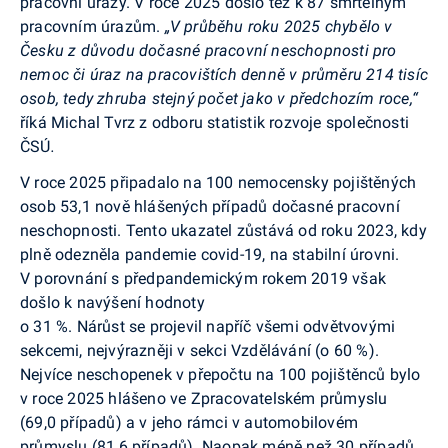
pracovní úrazy. V roce 2025 došlo též k 87 smrtelným
pracovním úrazům.
„V průběhu roku 2025 chybělo v
Česku z důvodu dočasné pracovní neschopnosti pro
nemoc či úraz na pracovištích denně v průměru 214 tisíc
osob, tedy zhruba stejný počet jako v předchozím roce,“
říká Michal Tvrz z odboru statistik rozvoje společnosti
ČSÚ
.
V roce 2025 připadalo na 100 nemocensky pojištěných
osob 53,1 nově hlášených případů dočasné pracovní
neschopnosti. Tento ukazatel zůstává od roku 2023, kdy
plně odezněla pandemie covid-19, na stabilní úrovni.
V porovnání s předpandemickým rokem 2019 však
došlo k navýšení hodnoty
o 31 %. Nárůst se projevil napříč všemi odvětvovými
sekcemi, nejvýrazněji v sekci Vzdělávání (o 60 %).
Nejvíce neschopenek v přepočtu na 100 pojištěnců bylo
v roce 2025 hlášeno ve Zpracovatelském průmyslu
(69,0 případů) a v jeho rámci v automobilovém
průmyslu (81,6 případů). Naopak méně než 30 případů