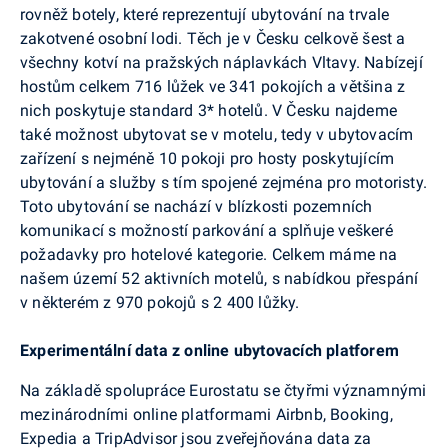
rovněž botely, které reprezentují ubytování na trvale
zakotvené osobní lodi. Těch je v Česku celkově šest a
všechny kotví na pražských náplavkách Vltavy. Nabízejí
hostům celkem 716 lůžek ve 341 pokojích a většina z
nich poskytuje standard 3* hotelů. V Česku najdeme
také možnost ubytovat se v motelu, tedy v ubytovacím
zařízení s nejméně 10 pokoji pro hosty poskytujícím
ubytování a služby s tím spojené zejména pro motoristy.
Toto ubytování se nachází v blízkosti pozemních
komunikací s možností parkování a splňuje veškeré
požadavky pro hotelové kategorie. Celkem máme na
našem území 52 aktivních motelů, s nabídkou přespání
v některém z 970 pokojů s 2 400 lůžky.
Experimentální data z online ubytovacích platforem
Na základě spolupráce Eurostatu se čtyřmi významnými
mezinárodními online platformami Airbnb, Booking,
Expedia a TripAdvisor jsou zveřejňována data za