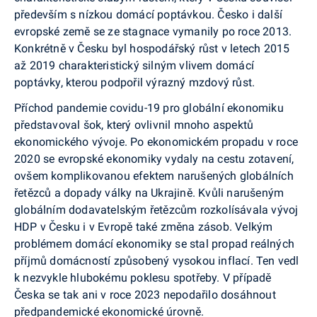
především s nízkou domácí po­ptávkou. Česko i další
evropské země se ze stagnace vymanily po roce 2013.
Konkrétně v Česku byl hos­podářský růst v letech 2015
až 2019 charakteristický silným vlivem domácí
poptávky, kterou podpořil výrazný mzdový růst.
Příchod pandemie covidu-19 pro globální ekono­miku
představoval šok, který ovlivnil mnoho aspektů
ekonomického vývoje. Po ekonomickém propadu v roce
2020 se evropské ekonomiky vydaly na cestu zotavení,
ovšem komplikovanou efektem narušených globálních
řetězců a dopady války na Ukrajině. Kvůli narušeným
globálním dodavatelským řetězcům roz­kolísávala vývoj
HDP v Česku i v Evropě také změna zásob. Velkým
problémem domácí ekonomiky se stal propad reálných
příjmů domácností způsobený vyso­kou inflací. Ten vedl
k nezvykle hlubokému poklesu spotřeby. V případě
Česka se tak ani v roce 2023 nepo­dařilo dosáhnout
předpandemické ekonomické úrovně.