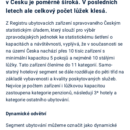
v Česku je poměrně široká. V posledních
letech ale celkový počet lůžek klesá.
Z Registru ubytovacích zařízení spravovaného Čes­kým
statistickým úřadem, který slouží pro výběr
zpravodajských jednotek ke statistickému šetření o
kapacitách a návštěvnosti, vyplývá, že v součas­nosti se
na území Česka nachází přes 10 tisíc zařízení s
minimální kapacitou 5 pokojů a nejméně 10 stálými
lůžky. Tato zařízení členíme do 11 kategorií. Samo­
statný hotelový segment se dále rozděluje do pěti tříd na
základě vybavenosti a kvality poskytovaných slu­žeb.
Nejvíce je počtem zařízení i lůžkovou kapacitou
zastoupena kategorie penzionů, následují 3* hotely a
kategorie ostatního ubytování.
Dynamické odvětví
Segment ubytování můžeme označit jako dynamické