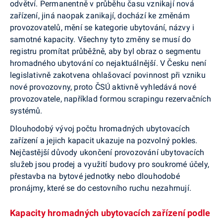
odvětví. Permanentně v průběhu času vznikají nová
zařízení, jiná naopak zanikají, dochází ke změnám
provozovatelů, mění se kategorie ubytování, názvy i
samotné kapacity. Všechny tyto změny se musí do
registru promítat průběžně, aby byl obraz o seg­mentu
hromadného ubytování co nejaktuálnější. V Česku není
legislativně zakotvena ohlašovací po­vinnost při vzniku
nové provozovny, proto ČSÚ ak­tivně vyhledává nové
provozovatele, například formou scrapingu rezervačních
systémů.
Dlouhodobý vývoj počtu hromadných ubytova­cích
zařízení a jejich kapacit ukazuje na pozvolný pokles.
Nejčastější důvody ukončení provozování ubytovacích
služeb jsou prodej a využití budovy pro soukromé účely,
přestavba na bytové jednotky nebo dlouhodobé
pronájmy, které se do cestovního ruchu nezahrnují.
Kapacity hromadných ubytovacích zařízení podle