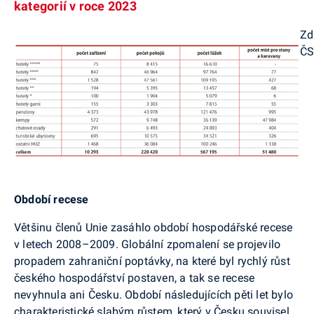
kategorií v roce 2023
Zd
Č
Období recese
Většinu členů Unie zasáhlo období hospodářské recese
v letech 2008–2009. Globální zpomalení se projevilo
propadem zahraniční poptávky, na které byl rychlý růst
českého hospodářství postaven, a tak se recese
nevyhnula ani Česku. Období následujících pěti let bylo
charakteristické slabým růstem, který v Česku souvisel