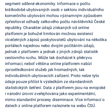
segment sdílené ekonomiky. Informace o počtu
krátkodobě ubytovaných osob v sektoru individuálního
komerčního ubytování mohou významným způsobem
zpřesňovat odhady celkového počtu návštěvníků České
republiky. Charakter údajů získaných od online
platforem je bohužel limitován možnou existencí
vícečetných zápisů poskytovatelů ubytování na několika
portálech najednou nebo dvojím počítáním údajů,
jednak z platforem a jednak z jiných zdrojů statistik
cestovního ruchu. Může tak docházet k překryvu
informací, neboť většina online platforem nabízí
zprostředkování služeb jak hromadných, tak
individuálních ubytovacích zařízení. Proto nelze tyto
údaje pouze přičíst k výsledkům ze standardních
statistických šetření. Data z platforem jsou na evropské
i národní úrovni zveřejňována jako experimentální,
mimo standardní procesy diseminace. Více informací o
datech z online platforem naleznete na webu ČSÚ.