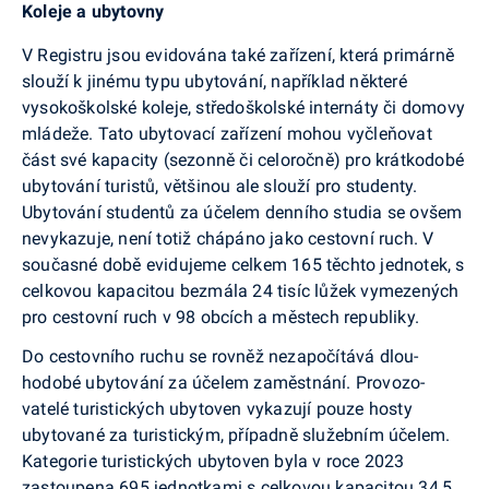
Koleje a ubytovny
V Registru jsou evidována také zařízení, která pri­márně
slouží k jinému typu ubytování, například některé
vysokoškolské koleje, středoškolské internáty či domovy
mládeže. Tato ubytovací zařízení mohou vyčleňovat
část své kapacity (sezonně či celoročně) pro krátkodobé
ubytování turistů, většinou ale slouží pro studenty.
Ubytování studentů za účelem denního studia se ovšem
nevykazuje, není totiž chápáno jako cestovní ruch. V
současné době evidujeme celkem 165 těchto jednotek, s
celkovou kapacitou bezmála 24 tisíc lůžek vymezených
pro cestovní ruch v 98 obcích a městech republiky.
Do cestovního ruchu se rovněž nezapočítává dlou­
hodobé ubytování za účelem zaměstnání. Provozo­
vatelé turistických ubytoven vykazují pouze hosty
ubytované za turistickým, případně služebním úče­lem.
Kategorie turistických ubytoven byla v roce 2023
zastoupena 695 jednotkami s celkovou kapacitou 34,5