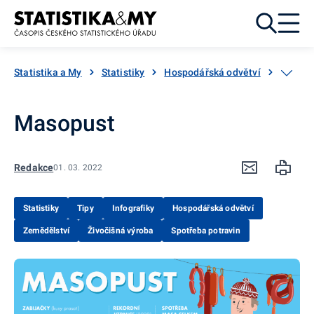
Přejít k obsahu
Statistika a My
Statistiky
Hospodářská odvětví
Zemědě
Masopust
Redakce
01. 03. 2022
Statistiky
Tipy
Infografiky
Hospodářská odvětví
Zemědělství
Živočišná výroba
Spotřeba potravin