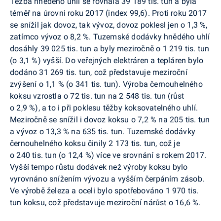
Těžba hnědého uhlí se rovnala 39 189 tis. tun a byla
téměř na úrovni roku 2017 (index 99,6). Proti roku 2017
se snížil jak dovoz, tak vývoz, dovoz poklesl jen o 1,3 %,
zatímco vývoz o 8,2 %. Tuzemské dodávky hnědého uhlí
dosáhly 39 025 tis. tun a byly meziročně o 1 219 tis. tun
(o 3,1 %) vyšší. Do veřejných elektráren a tepláren bylo
dodáno 31 269 tis. tun, což představuje meziroční
zvýšení o 1,1 % (o 341 tis. tun). Výroba černouhelného
koksu vzrostla o 72 tis. tun na 2 548 tis. tun (růst
o 2,9 %), a to i při poklesu těžby koksovatelného uhlí.
Meziročně se snížil i dovoz koksu o 7,2 % na 205 tis. tun
a vývoz o 13,3 % na 635 tis. tun. Tuzemské dodávky
černouhelného koksu činily 2 173 tis. tun, což je
o 240 tis. tun (o 12,4 %) více ve srovnání s rokem 2017.
Vyšší tempo růstu dodávek než výroby koksu bylo
vyrovnáno snížením vývozu a vyšším čerpáním zásob.
Ve výrobě železa a oceli bylo spotřebováno 1 970 tis.
tun koksu, což představuje meziroční nárůst o 16,6 %.