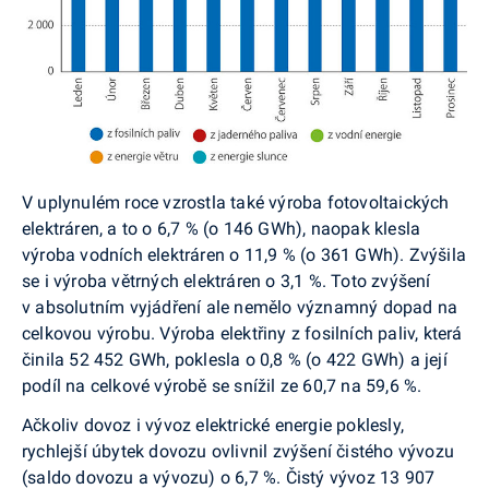
V uplynulém roce vzrostla také výroba fotovoltaických
elektráren, a to o 6,7 % (o 146 GWh), naopak klesla
výroba vodních elektráren o 11,9 % (o 361 GWh). Zvýšila
se i výroba větrných elektráren o 3,1 %. Toto zvýšení
v absolutním vyjádření ale nemělo významný dopad na
celkovou výrobu. Výroba elektřiny z fosilních paliv, která
činila 52 452 GWh, poklesla o 0,8 % (o 422 GWh) a její
podíl na celkové výrobě se snížil ze 60,7 na 59,6 %.
Ačkoliv dovoz i vývoz elektrické energie poklesly,
rychlejší úbytek dovozu ovlivnil zvýšení čistého vývozu
(saldo dovozu a vývozu) o 6,7 %. Čistý vývoz 13 907