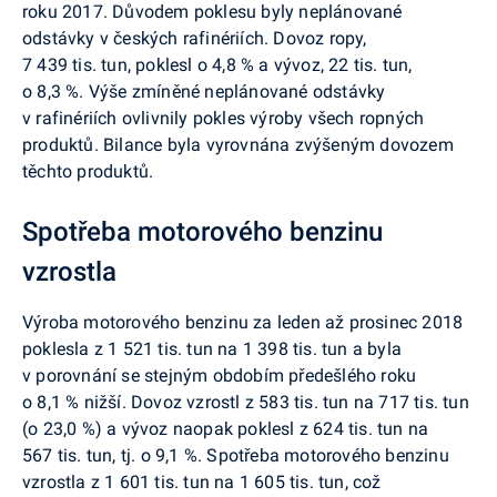
roku 2017. Důvodem poklesu byly neplánované
odstávky v českých rafinériích. Dovoz ropy,
7 439 tis. tun, poklesl o 4,8 % a vývoz, 22 tis. tun,
o 8,3 %. Výše zmíněné neplánované odstávky
v rafinériích ovlivnily pokles výroby všech ropných
produktů. Bilance byla vyrovnána zvýšeným dovozem
těchto produktů.
Spotřeba motorového benzinu
vzrostla
Výroba motorového benzinu za leden až prosinec 2018
poklesla z 1 521 tis. tun na 1 398 tis. tun a byla
v porovnání se stejným obdobím předešlého roku
o 8,1 % nižší. Dovoz vzrostl z 583 tis. tun na 717 tis. tun
(o 23,0 %) a vývoz naopak poklesl z 624 tis. tun na
567 tis. tun, tj. o 9,1 %. Spotřeba motorového benzinu
vzrostla z 1 601 tis. tun na 1 605 tis. tun, což