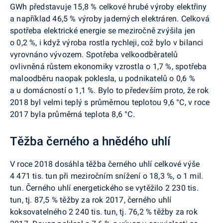
GWh představuje 15,8 % celkové hrubé výroby elektřiny
a například 46,5 % výroby jaderných elektráren. Celková
spotřeba elektrické energie se meziročně zvýšila jen
o 0,2 %, i když výroba rostla rychleji, což bylo v bilanci
vyrovnáno vývozem. Spotřeba velkoodběratelů
ovlivněná růstem ekonomiky vzrostla o 1,7 %, spotřeba
maloodběru naopak poklesla, u podnikatelů o 0,6 %
a u domácností o 1,1 %. Bylo to především proto, že rok
2018 byl velmi teplý s průměrnou teplotou 9,6 °C, v roce
2017 byla průměrná teplota 8,6 °C.
Těžba černého a hnědého uhlí
V roce 2018 dosáhla těžba černého uhlí celkové výše
4 471 tis. tun při meziročním snížení o 18,3 %, o 1 mil.
tun. Černého uhlí energetického se vytěžilo 2 230 tis.
tun, tj. 87,5 % těžby za rok 2017, černého uhlí
koksovatelného 2 240 tis. tun, tj. 76,2 % těžby za rok