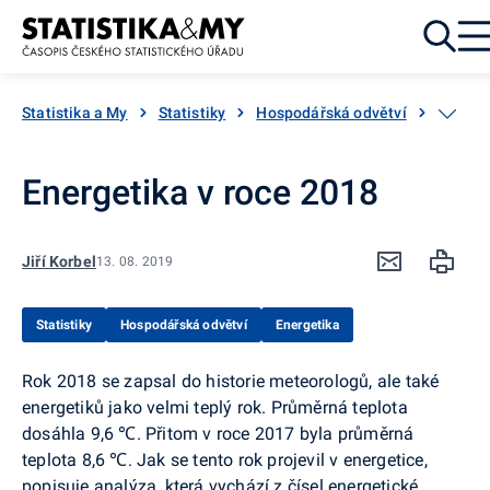
Přejít k obsahu
Statistika a My
Statistiky
Hospodářská odvětví
Energe
Energetika v roce 2018
Jiří Korbel
13. 08. 2019
Statistiky
Hospodářská odvětví
Energetika
Rok 2018 se zapsal do historie meteorologů, ale také
energetiků jako velmi teplý rok. Průměrná teplota
dosáhla 9,6 ℃. Přitom v roce 2017 byla průměrná
teplota 8,6 ℃. Jak se tento rok projevil v energetice,
popisuje analýza, která vychází z čísel energetické