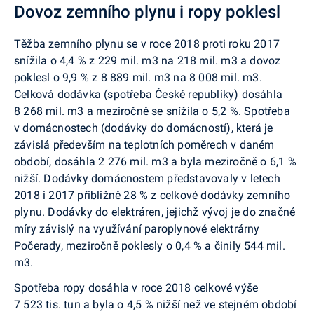
Dovoz zemního plynu i ropy poklesl
Těžba zemního plynu se v roce 2018 proti roku 2017
snížila o 4,4 % z 229 mil. m3 na 218 mil. m3 a dovoz
poklesl o 9,9 % z 8 889 mil. m3 na 8 008 mil. m3.
Celková dodávka (spotřeba České republiky) dosáhla
8 268 mil. m3 a meziročně se snížila o 5,2 %. Spotřeba
v domácnostech (dodávky do domácností), která je
závislá především na teplotních poměrech v daném
období, dosáhla 2 276 mil. m3 a byla meziročně o 6,1 %
nižší. Dodávky domácnostem představovaly v letech
2018 i 2017 přibližně 28 % z celkové dodávky zemního
plynu. Dodávky do elektráren, jejichž vývoj je do značné
míry závislý na využívání paroplynové elektrárny
Počerady, meziročně poklesly o 0,4 % a činily 544 mil.
m3.
Spotřeba ropy dosáhla v roce 2018 celkové výše
7 523 tis. tun a byla o 4,5 % nižší než ve stejném období