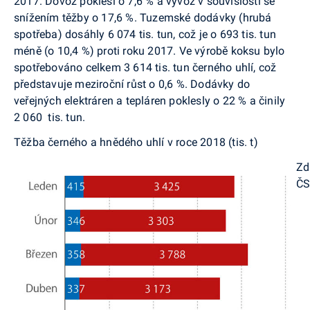
2017. Dovoz poklesl o 7,6 % a vývoz v souvislosti se
snížením těžby o 17,6 %. Tuzemské dodávky (hrubá
spotřeba) dosáhly 6 074 tis. tun, což je o 693 tis. tun
méně (o 10,4 %) proti roku 2017. Ve výrobě koksu bylo
spotřebováno celkem 3 614 tis. tun černého uhlí, což
představuje meziroční růst o 0,6 %. Dodávky do
veřejných elektráren a tepláren poklesly o 22 % a činily
2 060 tis. tun.
Těžba černého a hnědého uhlí v roce 2018 (tis. t)
Zd
Č