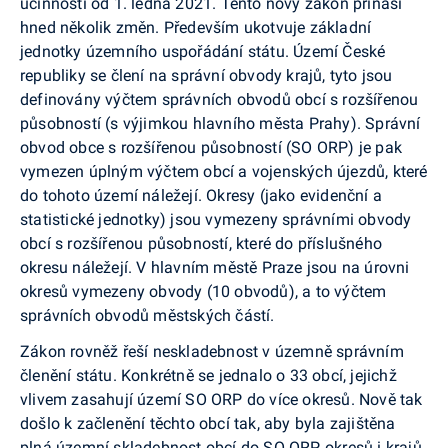
účinností od 1. ledna 2021. Tento nový zá­kon přináší
hned několik změn. Především ukot­vuje základní
jednotky územního uspořádání státu. Území České
republiky se člení na správní obvody krajů, tyto jsou
definovány výčtem správních obvodů obcí s rozšířenou
působností (s výjimkou hlavního města Prahy). Správní
obvod obce s rozšířenou pů­sobností (SO ORP) je pak
vymezen úplným výčtem obcí a vojenských újezdů, které
do tohoto území ná­ležejí. Okresy (jako evidenční a
statistické jednotky) jsou vymezeny správními obvody
obcí s rozšířenou působností, které do příslušného
okresu náležejí. V hlavním městě Praze jsou na úrovni
okresů vy­mezeny obvody (10 obvodů), a to výčtem
správních obvodů městských částí.
Zákon rovněž řeší neskladebnost v územně správ­ním
členění státu. Konkrétně se jednalo o 33 obcí, jejichž
vlivem zasahují území SO ORP do více okresů. Nově tak
došlo k začlenění těchto obcí tak, aby byla zajištěna
plná územní skladebnost obcí do SO ORP, okresů i krajů,