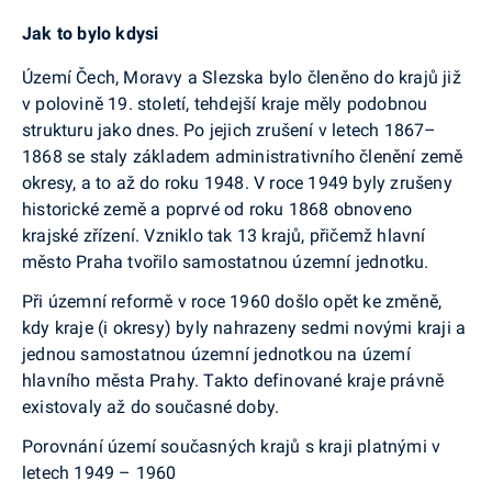
Jak to bylo kdysi
Území Čech, Moravy a Slezska bylo členěno do krajů již
v polovině 19. století, tehdejší kraje měly podob­nou
strukturu jako dnes. Po jejich zrušení v letech 1867–
1868 se staly základem administrativního čle­nění země
okresy, a to až do roku 1948. V roce 1949 byly zrušeny
historické země a poprvé od roku 1868 obnoveno
krajské zřízení. Vzniklo tak 13 krajů, při­čemž hlavní
město Praha tvořilo samostatnou územní jednotku.
Při územní reformě v roce 1960 došlo opět ke změně,
kdy kraje (i okresy) byly nahrazeny sedmi novými kraji a
jednou samostatnou územní jednot­kou na území
hlavního města Prahy. Takto defino­vané kraje právně
existovaly až do současné doby.
Porovnání území současných krajů s kraji platnými v
letech 1949 – 1960