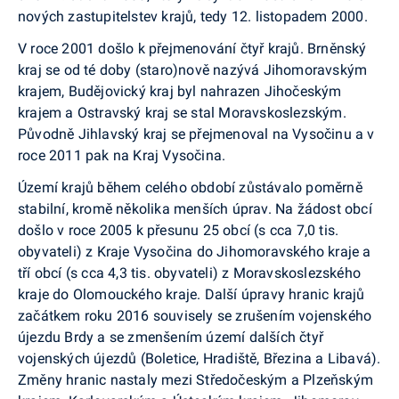
nových zastupitelstev krajů, tedy 12. listopadem 2000.
V roce 2001 došlo k přejmenování čtyř krajů. Br­něnský
kraj se od té doby (staro)nově nazývá Jiho­moravským
krajem, Budějovický kraj byl nahrazen Jihočeským
krajem a Ostravský kraj se stal Morav­skoslezským.
Původně Jihlavský kraj se přejmenoval na Vysočinu a v
roce 2011 pak na Kraj Vysočina.
Území krajů během celého období zůstávalo poměrně
stabilní, kromě několika menších úprav. Na žádost obcí
došlo v roce 2005 k přesunu 25 obcí (s cca 7,0 tis.
obyvateli) z Kraje Vysočina do Jiho­moravského kraje a
tří obcí (s cca 4,3 tis. obyva­teli) z Moravskoslezského
kraje do Olomouckého kraje. Další úpravy hranic krajů
začátkem roku 2016 souvisely se zrušením vojenského
újezdu Brdy a se zmenšením území dalších čtyř
vojenských újezdů (Boletice, Hradiště, Březina a Libavá).
Změny hra­nic nastaly mezi Středočeským a Plzeňským