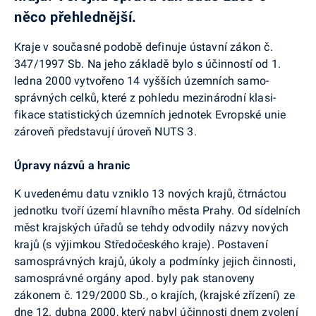
něco přehlednější.
Kraje v současné podobě definuje ústavní zákon č.
347/1997 Sb. Na jeho základě bylo s účinností od 1.
ledna 2000 vytvořeno 14 vyšších územních samo­
správných celků, které z pohledu mezinárodní klasi­
fikace statistických územních jednotek Evropské unie
zároveň představují úroveň NUTS 3.
Úpravy názvů a hranic
K uvedenému datu vzniklo 13 nových krajů, čtrnác­tou
jednotku tvoří území hlavního města Prahy. Od sídelních
měst krajských úřadů se tehdy odvodily ná­zvy nových
krajů (s výjimkou Středočeského kraje). Postavení
samosprávných krajů, úkoly a podmínky jejich činnosti,
samosprávné orgány apod. byly pak stanoveny
zákonem č. 129/2000 Sb., o krajích, (kraj­ské zřízení) ze
dne 12. dubna 2000, který nabyl účin­nosti dnem zvolení