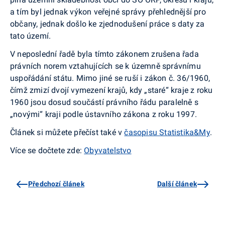
a tím byl jednak výkon veřejné správy přehlednější pro
občany, jednak došlo ke zjednodušení práce s daty za
tato území.
V neposlední řadě byla tímto zákonem zrušena řada
právních norem vztahujících se k územně správnímu
uspořádání státu. Mimo jiné se ruší i zá­kon č. 36/1960,
čímž zmizí dvojí vymezení krajů, kdy „staré“ kraje z roku
1960 jsou dosud součástí právního řádu paralelně s
„novými“ kraji podle ústavního zákona z roku 1997.
Článek si můžete přečíst také v
časopisu Statistika&My
.
Více se dočtete zde:
Obyvatelstvo
Předchozí článek
Další článek