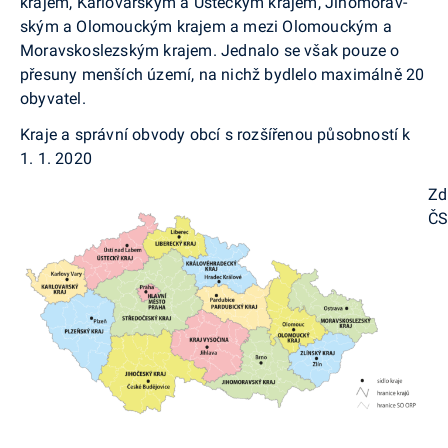
kra­jem, Karlovarským a Ústeckým krajem, Jihomorav­
ským a Olomouckým krajem a mezi Olomouckým a
Moravskoslezským krajem. Jednalo se však pouze o
přesuny menších území, na nichž bydlelo maxi­málně 20
obyvatel.
Kraje a správní obvody obcí s rozšířenou působností k
1. 1. 2020
Zd
Č