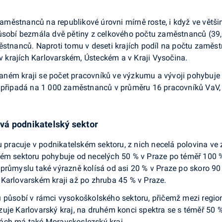
městnanců na republikové úrovni mírně roste, i když ve větši
ůsobí bezmála dvě pětiny z celkového počtu zaměstnanců (39,0 
ěstnanců. Naproti tomu v deseti krajích podíl na počtu zaměs
krajích Karlovarském, Ústeckém a v Kraji Vysočina.
ném kraji se počet pracovníků ve výzkumu a vývoji pohybuje
u připadá na 1 000 zaměstnanců v průměru 16 pracovníků VaV, 
vá podnikatelský sektor
racuje v podnikatelském sektoru, z nich necelá polovina ve
kém sektoru pohybuje od necelých 50 % v Praze po téměř 100 %
průmyslu také výrazně kolísá od asi 20 % v Praze po skoro 90 
Karlovarském kraji až po zhruba 45 % v Praze.
 působí v rámci vysokoškolského sektoru, přičemž mezi region
zuje Karlovarský kraj, na druhém konci spektra se s téměř 50
ách má také Moravskoslezský kraj.