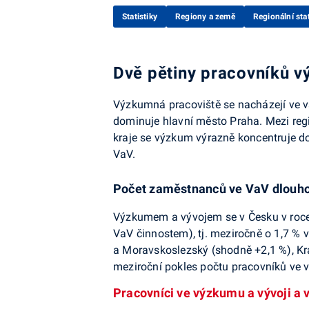
Statistiky
Regiony a země
Regionální stat
Dvě pětiny pracovníků v
Výzkumná pracoviště se nacházejí ve vš
dominuje hlavní město Praha. Mezi regi
kraje se výzkum výrazně koncentruje do
VaV.
Počet zaměstnanců ve VaV dlouho
Výzkumem a vývojem se v Česku v roce
VaV činnostem), tj. meziročně o 1,7 % 
a Moravskoslezský (shodně +2,1 %), Kr
meziroční pokles počtu pracovníků ve v
Pracovníci ve výzkumu a vývoji a 