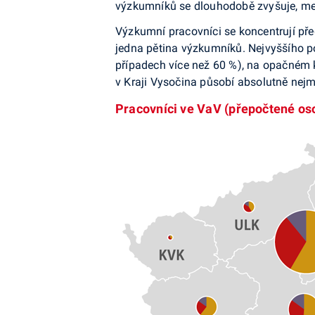
výzkumníků se dlouhodobě zvyšuje, mezi
Výzkumní pracovníci se koncentrují pře
jedna pětina výzkumníků. Nejvyššího 
případech více než 60 %), na opačném k
v Kraji Vysočina působí absolutně nej
Pracovníci ve VaV (přepočtené oso