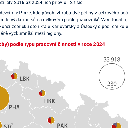
 lety 2016 až 2024 jich přibylo 12 tisíc.
devším v Praze, kde působí zhruba dvě pětiny z celkového poč
podílu výzkumníků na celkovém počtu pracovníků VaV dosahují
onci žebříčku stojí kraje Karlovarský a Ústecký s podílem kol
méně výzkumníků mezi regiony.
by) podle typu pracovní činnosti v roce 2024