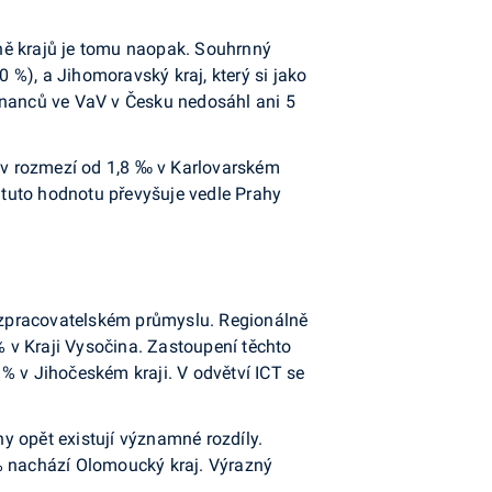
ně krajů je tomu naopak. Souhrnný
%), a Jihomoravský kraj, který si jako
tnanců ve VaV v Česku nedosáhl ani 5
 v rozmezí od 1,8 ‰ v Karlovarském
tuto hodnotu převyšuje vedle Prahy
 zpracovatelském průmyslu. Regionálně
 v Kraji Vysočina. Zastoupení těchto
% v Jihočeském kraji. V odvětví ICT se
y opět existují významné rozdíly.
 % nachází Olomoucký kraj. Výrazný