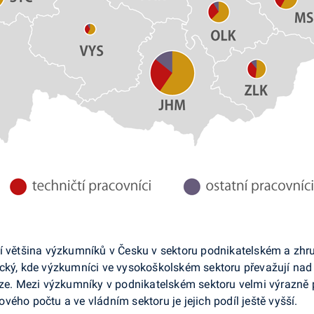
ní většina výzkumníků v Česku v sektoru podnikatelském a zhr
ucký, kde výzkumníci ve vysokoškolském sektoru převažují nad
áze. Mezi výzkumníky v podnikatelském sektoru velmi výrazně 
kového počtu a ve vládním sektoru je jejich podíl ještě vyšší.