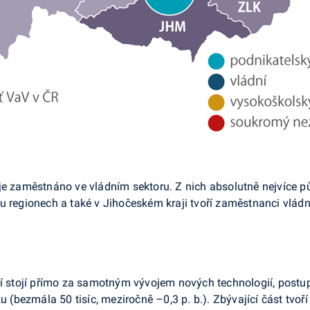
je zaměstnáno ve vládním sektoru. Z nich absolutně nejvíce p
u regionech a také v Jihočeském kraji tvoří zaměstnanci vládn
ří stojí přímo za samotným vývojem nových technologií, postup
ezmála 50 tisíc, meziročně –0,3 p. b.). Zbývající část tvoří t