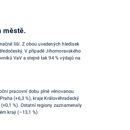
m městě.
načně liší. Z obou uvedených hledisek
 Středočeský. V případě Jihomoravského
ovníků VaV a stejně tak 94 % výdajů na
roční pracovní dobu plně věnovanou
 Praha (+6,3 %), kraje Královéhradecký
 (+0,1 %). Ostatní regiony zaznamenaly
ém kraji (–13,1 %).