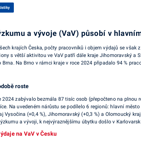
istiky
ýzkumu a vývoje (VaV) působí v hlavní
ech krajích Česka, počty pracovníků i objem výdajů se však z
ony s větší aktivitou ve VaV patří dále kraje Jihomoravský a
 Brna. Na Brno v rámci kraje v roce 2024 připadalo 94 % prac
době roste
 2024 zabývalo bezmála 87 tisíc osob (přepočteno na plnou 
více. Na uvedeném nárůstu se podílelo 6 regionů: hlavní město
aj Vysočina (+0,4 %), Jihomoravský (+0,3 %) a Olomoucký kraj
ýzkumu a vývoji, k nejvýraznějšímu úbytku došlo v Karlovarsk
výdaje na VaV v Česku