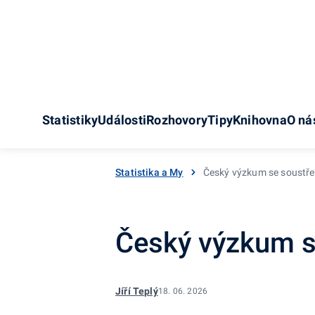
Statistiky
Události
Rozhovory
Tipy
Knihovna
O ná
Statistika a My
Český výzkum se soustřed
Český výzkum se
Jíří Teplý
18. 06. 2026