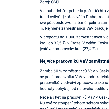
Zdroj: ČSÚ
V dlouhodobém pohledu počet těchto za
trend ovlivňuje především Praha, kde p
své působiště zvolila téměř pětina zam
%. Nejméně zaměstnanců VaV pracuje v 
V přepočtu na 1 000 zaměstnaných v da
kraji do 32,5 ‰ v Praze. V celém Česk
ještě Jihomoravský kraj (27,4 ‰).
Nejvíce pracovníků VaV zaměstná
Zhruba 60 % zaměstnanců VaV v Česku p
se podíl pracovníků VaV v podnikatels
pracovníků v odvětví zpracovatelského 
hodnoty pohybují od nulového podílu v 
Necelá čtvrtina pracovníků VaV v Česku
Nulové zastoupení tohoto sektoru vyka
podíl VaV pracovníků na vysokých škol