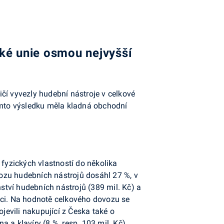
ké unie osmou nejvyšší
čí vyvezly hudební nástroje v celkové
tomto výsledku měla kladná obchodní
fyzických vlastností do několika
ývozu hudebních nástrojů dosáhl 27 %, v
tví hudebních nástrojů (389 mil. Kč) a
aci. Na hodnotě celkového dovozu se
jevili nakupující z Česka také o
ina a klavíry (8 %, resp. 103 mil. Kč)