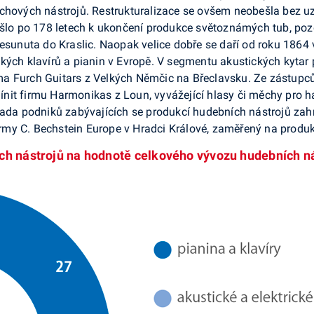
chových nástrojů. Restrukturalizace se ovšem neobešla bez uz
ošlo po 178 letech k ukončení produkce světoznámých tub, pozo
esunuta do Kraslic. Naopak velice dobře se daří od roku 1864 v
kých klavírů a pianin v Evropě. V segmentu akustických kytar
 Furch Guitars z Velkých Němčic na Břeclavsku. Ze zástupců p
ínit firmu Harmonikas z Loun, vyvážející hlasy či měchy pro
řada podniků zabývajících se produkcí hudebních nástrojů zahr
y C. Bechstein Europe v Hradci Králové, zaměřený na produkci
ch nástrojů na hodnotě celkového vývozu hudebních ná