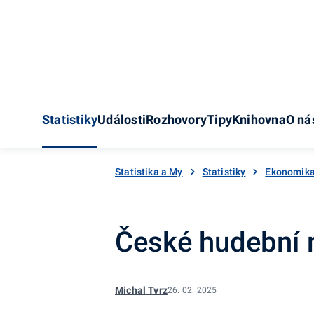
Statistiky
Události
Rozhovory
Tipy
Knihovna
O ná
Statistika a My
Statistiky
Ekonomik
České hudební n
Michal Tvrz
26. 02. 2025