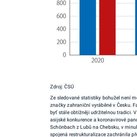
Zdroj: ČSÚ
Ze sledované statistiky bohužel není mož
značky zahraniční vyráběné v Česku. F
byť stále obtížněji udržitelnou tradic
asijské konkurence a koronavirové pand
Schönbach z Lubů na Chebsku, v minulos
spojená restrukturalizace zachránila p