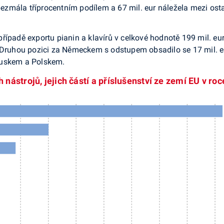
s bezmála tříprocentním podílem a 67 mil. eur náležela mezi os
řípadě exportu pianin a klavírů v celkové hodnotě 199 mil. eu
 Druhou pozici za Německem s odstupem obsadilo se 17 mil. eu
ouskem a Polskem.
ástrojů, jejich částí a příslušenství ze zemí EU v roc