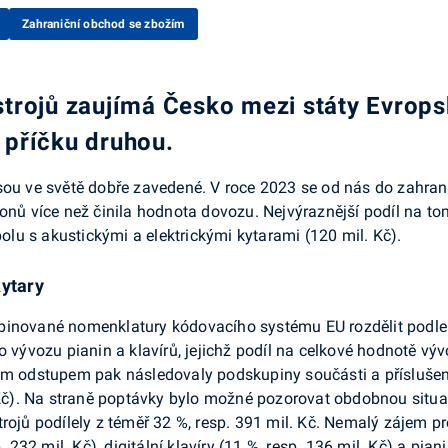
Zahraniční obchod se zbožím
trojů zaujímá Česko mezi státy Evrops
ů příčku druhou.
sou ve světě dobře zavedené. V roce 2023 se od nás do zahrani
ionů více než činila hodnota dovozu. Nejvýraznější podíl na 
polu s akustickými a elektrickými kytarami (120 mil. Kč).
kytary
binované nomenklatury kódovacího systému EU rozdělit podle 
o vývozu pianin a klavírů, jejichž podíl na celkové hodnotě v
ým odstupem pak následovaly podskupiny součásti a příslušens
. Kč). Na straně poptávky bylo možné pozorovat obdobnou situ
rojů podílely z téměř 32 %, resp. 391 mil. Kč. Nemalý zájem pro
. 232 mil. Kč), digitální klavíry (11 %, resp. 136 mil. Kč) a pian