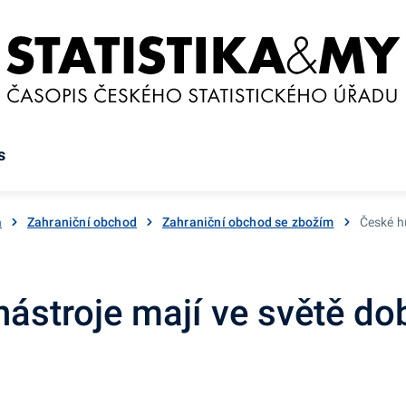
s
a
Zahraniční obchod
Zahraniční obchod se zbožím
České h
ástroje mají ve světě do