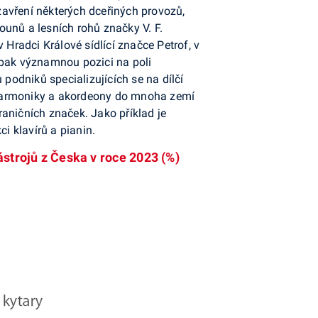
avření některých dceřiných provozů,
unů a lesních rohů značky V. F.
 Hradci Králové sídlící značce Petrof, v
 pak významnou pozici na poli
odniků specializujících se na dílčí
 harmoniky a akordeony do mnoha zemí
aničních značek. Jako příklad je
 klavírů a pianin.
strojů z Česka v roce 2023 (%)