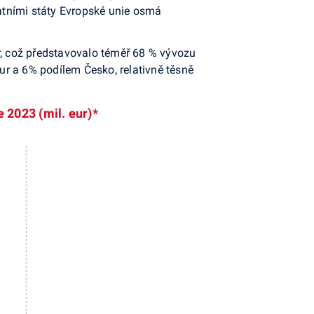
tatními státy Evropské unie osmá
r, což představovalo téměř 68 % vývozu
r a 6% podílem Česko, relativně těsně
e 2023 (mil. eur)*