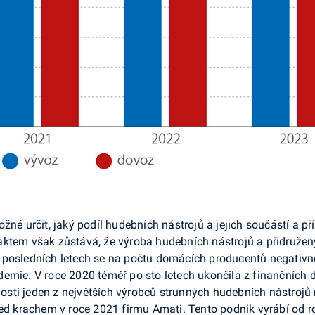
né určit, jaký podíl hudebních nástrojů a jejich součástí a pří
aktem však zůstává, že výroba hudebních nástrojů a přidruže
i. V posledních letech se na počtu domácích producentů negati
emie. V roce 2020 téměř po sto letech ukončila z finančních 
ti jeden z největších výrobců strunných hudebních nástrojů n
řed krachem v roce 2021 firmu Amati. Tento podnik vyrábí od 