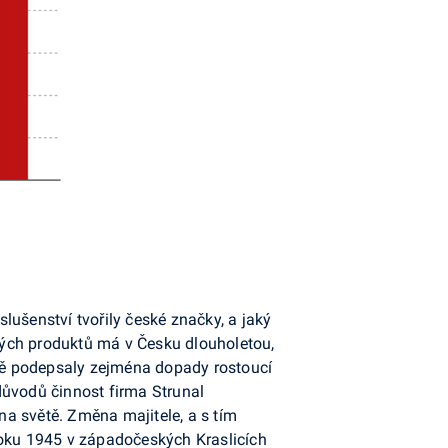
slušenství tvořily české značky, a jaký
ných produktů má v Česku dlouholetou,
vně podepsaly zejména dopady rostoucí
důvodů činnost firma Strunal
a světě. Změna majitele, a s tím
roku 1945 v západočeských Kraslicích