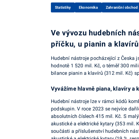
Statistiky
Ekonomika
Zahraniční obchod
Ve vývozu hudebních nás
příčku, u pianin a klavír
Hudební nástroje pocházející z Česka j
hodnotě 1 520 mil. Kč, o téměř 300 mil
bilance pianin a klavírů (312 mil. Kč) s
Vyvážíme hlavně piana, klavíry a 
Hudební nástroje lze v rámci kódů kom
podskupin. V roce 2023 se nejvíce dařil
absolutních číslech 415 mil. Kč. S mal
akustické a elektrické kytary (353 mil
součásti a příslušenství hudebních nást
akustické a elektrické kytary (19 %, resp