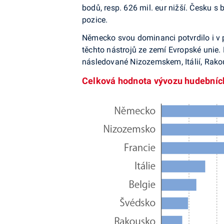
bodů, resp. 626 mil. eur nižší. Česku 
pozice.
Německo svou dominanci potvrdilo i v p
těchto nástrojů ze zemí Evropské unie.
následované Nizozemskem, Itálií, Rak
Celková hodnota vývozu hudebních n