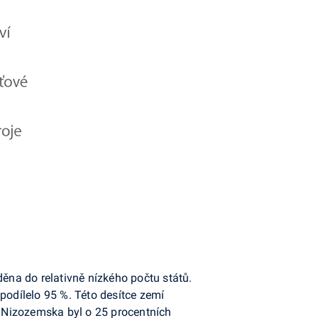
děna do relativně nízkého počtu států.
podílelo 95 %. Této desítce zemí
 Nizozemska byl o 25 procentních