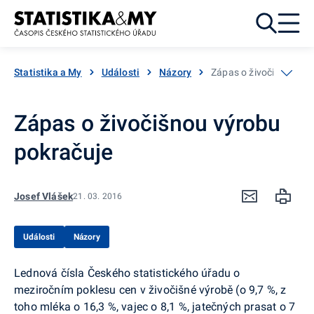
Přejít k obsahu
Statistika a My
Události
Názory
Zápas o živočišnou vý
Zápas o živočišnou výrobu
pokračuje
Josef Vlášek
21. 03. 2016
Události
Názory
Lednová čísla Českého statistického úřadu o
meziročním poklesu cen v živočišné výrobě (o 9,7 %, z
toho mléka o 16,3 %, vajec o 8,1 %, jatečných prasat o 7