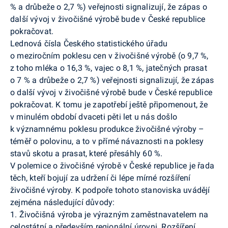
% a drůbeže o 2,7 %) veřejnosti signalizují, že zápas o
další vývoj v živočišné výrobě bude v České republice
pokračovat.
Lednová čísla Českého statistického úřadu
o meziročním poklesu cen v živočišné výrobě (o 9,7 %,
z toho mléka o 16,3 %, vajec o 8,1 %, jatečných prasat
o 7 % a drůbeže o 2,7 %) veřejnosti signalizují, že zápas
o další vývoj v živočišné výrobě bude v České republice
pokračovat. K tomu je zapotřebí ještě připomenout, že
v minulém období dvaceti pěti let u nás došlo
k významnému poklesu produkce živočišné výroby –
téměř o polovinu, a to v přímé návaznosti na poklesy
stavů skotu a prasat, které přesáhly 60 %.
V polemice o živočišné výrobě v České republice je řada
těch, kteří bojují za udržení či lépe mírné rozšíření
živočišné výroby. K podpoře tohoto stanoviska uvádějí
zejména následující důvody:
1. Živočišná výroba je výrazným zaměstnavatelem na
celostátní a především regionální úrovni. Rozšíření