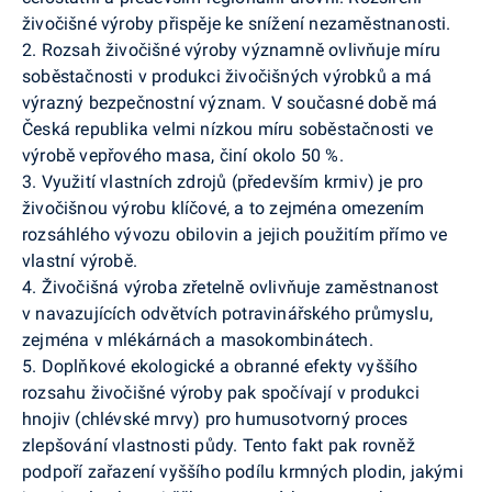
živočišné výroby přispěje ke snížení nezaměstnanosti.
2. Rozsah živočišné výroby významně ovlivňuje míru
soběstačnosti v produkci živočišných výrobků a má
výrazný bezpečnostní význam. V současné době má
Česká republika velmi nízkou míru soběstačnosti ve
výrobě vepřového masa, činí okolo 50 %.
3. Využití vlastních zdrojů (především krmiv) je pro
živočišnou výrobu klíčové, a to zejména omezením
rozsáhlého vývozu obilovin a jejich použitím přímo ve
vlastní výrobě.
4. Živočišná výroba zřetelně ovlivňuje zaměstnanost
v navazujících odvětvích potravinářského průmyslu,
zejména v mlékárnách a masokombinátech.
5. Doplňkové ekologické a obranné efekty vyššího
rozsahu živočišné výroby pak spočívají v produkci
hnojiv (chlévské mrvy) pro humusotvorný proces
zlepšování vlastnosti půdy. Tento fakt pak rovněž
podpoří zařazení vyššího podílu krmných plodin, jakými