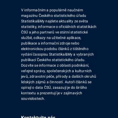
V informačním a populárně naučném
magazínu Českého statistického úřadu
Statistika&My najdete aktuality ze světa
statistiky, informace o oficiálních statistikách
ČSÚ a jeho partnerů ve státní statistické
službě, odkazy na užitečné aplikace,
publikace a informační zdroje nebo
elektronickou podobu článků z tištěného
vydání časopisu Statistika&My a vybraných
publikací Českého statistického úřadu.
Dozvíte se informace z oblasti podnikání,
veřejné správy, společenských a kulturních
jevů, zdravotní péče, přírody a dalších okruhů
lidských zájmů a činností. Autoři článků se
opírají o data ČSÚ, zasazují je do širšího
kontextu a prezentují je v zajímavých
souvislostech.
Kontaktujte nás