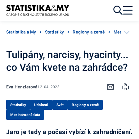
Přejít k obsahu
Statistika a My
Statistiky
Regiony a země
Mezinárodní
Tulipány, narcisy, hyacinty...
co Vám kvete na zahrádce?
Eva Henzlerová
12. 04. 2023
Statistiky
Události
Svět
Regiony a země
Mezinárodní data
Jaro je tady a počasí vybízí k zahradničení.