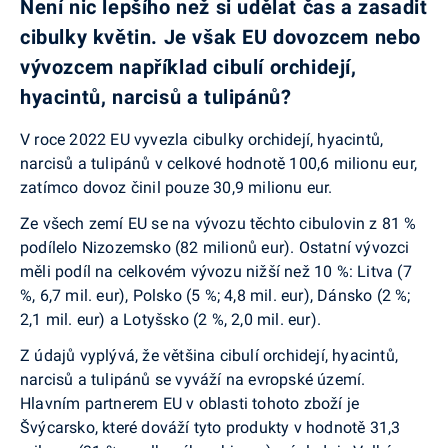
Není nic lepšího než si udělat čas a zasadit
cibulky květin. Je však EU dovozcem nebo
vývozcem například cibulí orchidejí,
hyacintů, narcisů a tulipánů?
V roce 2022 EU vyvezla cibulky orchidejí, hyacintů,
narcisů a tulipánů v celkové hodnotě 100,6 milionu eur,
zatímco dovoz činil pouze 30,9 milionu eur.
Ze všech zemí EU se na vývozu těchto cibulovin z 81 %
podílelo Nizozemsko (82 milionů eur). Ostatní vývozci
měli podíl na celkovém vývozu nižší než 10 %: Litva (7
%, 6,7 mil. eur), Polsko (5 %; 4,8 mil. eur), Dánsko (2 %;
2,1 mil. eur) a Lotyšsko (2 %, 2,0 mil. eur).
Z údajů vyplývá, že většina cibulí orchidejí, hyacintů,
narcisů a tulipánů se vyváží na evropské území.
Hlavním partnerem EU v oblasti tohoto zboží je
Švýcarsko, které dováží tyto produkty v hodnotě 31,3