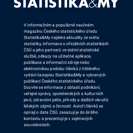
V informačním a populárně naučném
magazínu Českého statistického úřadu
Statistika&My najdete aktuality ze světa
statistiky, informace o oficiálních statistikách
ČSÚ a jeho partnerů ve státní statistické
službě, odkazy na užitečné aplikace,
publikace a informační zdroje nebo
elektronickou podobu článků z tištěného
vydání časopisu Statistika&My a vybraných
publikací Českého statistického úřadu.
Dozvíte se informace z oblasti podnikání,
veřejné správy, společenských a kulturních
jevů, zdravotní péče, přírody a dalších okruhů
lidských zájmů a činností. Autoři článků se
opírají o data ČSÚ, zasazují je do širšího
kontextu a prezentují je v zajímavých
souvislostech.