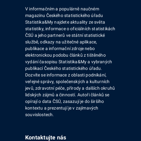
V informačním a populárně naučném
magazínu Českého statistického úřadu
Statistika&My najdete aktuality ze světa
statistiky, informace o oficiálních statistikách
ČSÚ a jeho partnerů ve státní statistické
službě, odkazy na užitečné aplikace,
publikace a informační zdroje nebo
elektronickou podobu článků z tištěného
vydání časopisu Statistika&My a vybraných
publikací Českého statistického úřadu.
Dozvíte se informace z oblasti podnikání,
veřejné správy, společenských a kulturních
jevů, zdravotní péče, přírody a dalších okruhů
lidských zájmů a činností. Autoři článků se
opírají o data ČSÚ, zasazují je do širšího
kontextu a prezentují je v zajímavých
souvislostech.
Kontaktujte nás