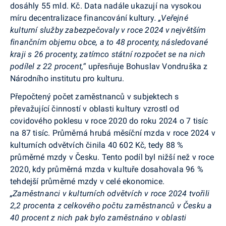
dosáhly 55 mld. Kč. Data nadále ukazují na vysokou
míru decentralizace financování kultury
. „Veřejné
kulturní služby zabezpečovaly v roce 2024 v největším
finančním objemu obce, a to 48 procenty, následované
kraji s 26 procenty, zatímco státní rozpočet se na nich
podílel z 22 procent,“
upřesňuje Bohuslav Vondruška z
Národního institutu pro kulturu.
Přepočtený počet zaměstnanců v subjektech s
převažující činností v oblasti kultury vzrostl od
covidového poklesu v roce 2020 do roku 2024 o 7 tisíc
na 87 tisíc. Průměrná hrubá měsíční mzda v roce 2024 v
kulturních odvětvích činila 40 602 Kč, tedy 88 %
průměrné mzdy v Česku. Tento podíl byl nižší než v roce
2020, kdy průměrná mzda v kultuře dosahovala 96 %
tehdejší průměrné mzdy v celé ekonomice.
„Zaměstnanci v kulturních odvětvích v roce 2024 tvořili
2,2 procenta z celkového počtu zaměstnanců v Česku a
40 procent z nich pak bylo zaměstnáno v oblasti