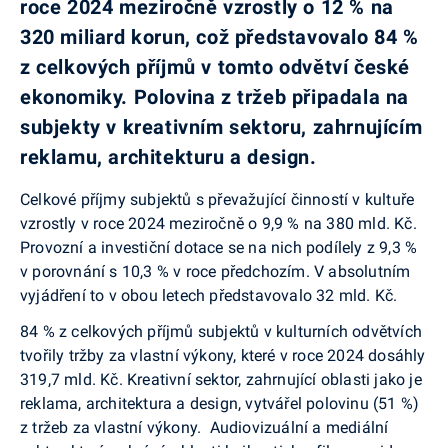
roce 2024 meziročně vzrostly o 12 % na
320 miliard korun, což představovalo 84 %
z celkových příjmů v tomto odvětví české
ekonomiky. Polovina z tržeb připadala na
subjekty v kreativním sektoru, zahrnujícím
reklamu, architekturu a design.
Celkové příjmy subjektů s převažující činností v kultuře
vzrostly v roce 2024 meziročně o 9,9 % na 380 mld. Kč.
Provozní a investiční dotace se na nich podílely z 9,3 %
v porovnání s 10,3 % v roce předchozím. V absolutním
vyjádření to v obou letech představovalo 32 mld. Kč.
84 % z celkových příjmů subjektů v kulturních odvětvích
tvořily tržby za vlastní výkony, které v roce 2024 dosáhly
319,7 mld. Kč. Kreativní sektor, zahrnující oblasti jako je
reklama, architektura a design, vytvářel polovinu (51 %)
z tržeb za vlastní výkony. Audiovizuální a mediální