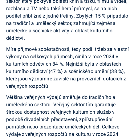
sektor, který pokrývá oblasti knih a tisku, filmu a videa,
rozhlasu a TV nebo také herní průmysl, se na nich
podílel přibližně z jedné třetiny. Zbylých 15 % připadalo
na tradiční a umělecký sektor, zahrnující zejména
umělecké a scénické aktivity a oblast kulturního
dědictví.
Míra příjmové soběstačnosti, tedy podíl tržeb za vlastní
výkony na celkových příjmech, činila v roce 2024 v
kulturních odvětvích 84 %. Nejnižší byla v oblastech
kulturního dědictví (47 %) a scénického umění (38 %),
které jsou významně závislé na provozních dotacích z
veřejných rozpočtů.
Většina veřejných výdajů směřuje do tradičního a
uměleckého sektoru. Veřejný sektor tím garantuje
širokou dostupnost veřejných kulturních služeb v
podobě divadelních představení, zpřístupňování
památek nebo prezentace uměleckých děl. Celkové
výdaje z veřejných rozpočtů na kulturu v roce 2024