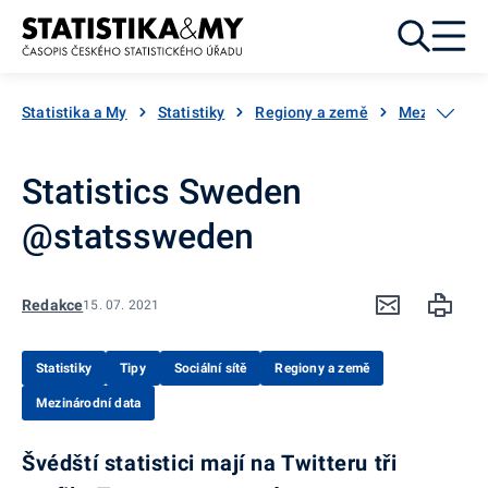
Přejít k obsahu
Statistika a My
Statistiky
Regiony a země
Mezinárodní
Statistics Sweden
@statssweden
Redakce
15. 07. 2021
Statistiky
Tipy
Sociální sítě
Regiony a země
Mezinárodní data
Švédští statistici mají na Twitteru tři