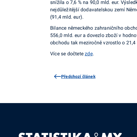
snížila o 7,6 % na 90,0 mld. eur. Výsle
nejdůležitější dodavatelskou zemí Něme
(91,4 mld. eur).
Bilance německého zahraničního obchod
556,0 mld. eur a dovezlo zboží v hodnot
obchodu tak meziročně vzrostlo o 21,4 
Více se dočtete
zde
.
Předchozí článek