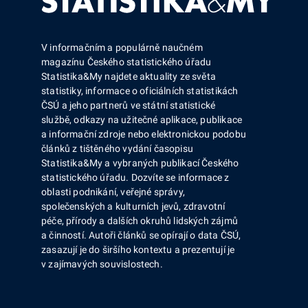
V informačním a populárně naučném
magazínu Českého statistického úřadu
Statistika&My najdete aktuality ze světa
statistiky, informace o oficiálních statistikách
ČSÚ a jeho partnerů ve státní statistické
službě, odkazy na užitečné aplikace, publikace
a informační zdroje nebo elektronickou podobu
článků z tištěného vydání časopisu
Statistika&My a vybraných publikací Českého
statistického úřadu. Dozvíte se informace z
oblasti podnikání, veřejné správy,
společenských a kulturních jevů, zdravotní
péče, přírody a dalších okruhů lidských zájmů
a činností. Autoři článků se opírají o data ČSÚ,
zasazují je do širšího kontextu a prezentují je
v zajímavých souvislostech.