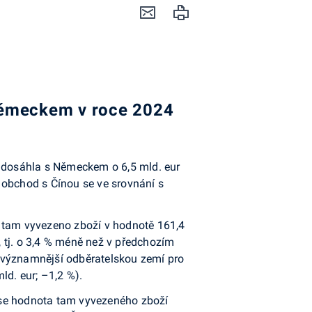
Německem v roce 2024
i dosáhla s Německem o 6,5 mld. eur
 obchod s Čínou se ve srovnání s
o tam vyvezeno zboží v hodnotě 161,4
, tj. o 3,4 % méně než v předchozím
ejvýznamnější odběratelskou zemí pro
ld. eur; –1,2 %).
 se hodnota tam vyvezeného zboží