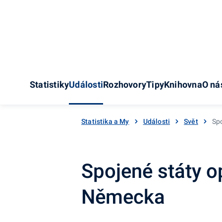
Statistiky
Události
Rozhovory
Tipy
Knihovna
O ná
Statistika a My
Události
Svět
Sp
Spojené státy 
Německa