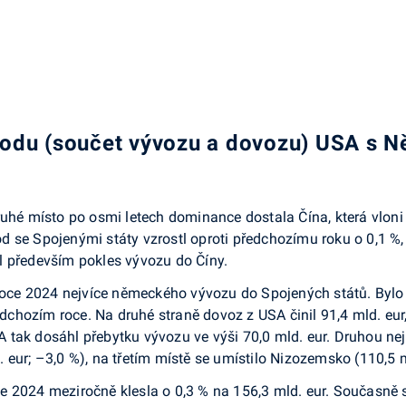
hodu (součet vývozu a dovozu) USA s 
ruhé místo po osmi letech dominance dostala Čína, která vlon
 se Spojenými státy vzrostl oproti předchozímu roku o 0,1 %,
l především pokles vývozu do Číny.
v roce 2024 nejvíce německého vývozu do Spojených států. Byl
ředchozím roce. Na druhé straně dovoz z USA činil 91,4 mld. eur
 tak dosáhl přebytku vývozu ve výši 70,0 mld. eur. Druhou n
eur; –3,0 %), na třetím místě se umístilo Nizozemsko (110,5 m
e 2024 meziročně klesla o 0,3 % na 156,3 mld. eur. Současně