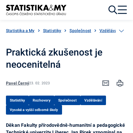
Přejít k obsahu
Statistika a My
Statistiky
Společnost
Vzdělávání
V
Praktická zkušenost je
neocenitelná
Pavel Černý
23. 02. 2023
Statistiky
Rozhovory
Společnost
Vzdělávání
Vysoké a vyšší odborné školy
Děkan Fakulty přírodovědně-humanitní a pedagogické
Technické univerzity Liberec Jan Picek vzpomínal na