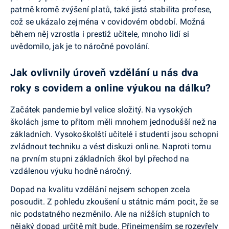
patrně kromě zvýšení platů, také jistá stabilita profese,
což se ukázalo zejména v covidovém období. Možná
během něj vzrostla i prestiž učitele, mnoho lidí si
uvědomilo, jak je to náročné povolání.
Jak ovlivnily úroveň vzdělání u nás dva
roky s covidem a online výukou na dálku?
Začátek pandemie byl velice složitý. Na vysokých
školách jsme to přitom měli mnohem jednodušší než na
základních. Vysokoškolští učitelé i studenti jsou schopni
zvládnout techniku a vést diskuzi online. Naproti tomu
na prvním stupni základních škol byl přechod na
vzdálenou výuku hodně náročný.
Dopad na kvalitu vzdělání nejsem schopen zcela
posoudit. Z pohledu zkoušení u státnic mám pocit, že se
nic podstatného nezměnilo. Ale na nižších stupních to
nějaký dopad určitě mít bude. Přinejmenším se rozevřely