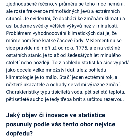
zjednodušeně řečeno, v průměru se toho moc nemění,
ale roste frekvence mimořádných jevů a extrémních
situací. Je evidentní, že dochází ke změnám klimatu a
asi budeme svědky větších výkyvů než v minulosti.
Problémem vyhodnocování klimatických dat je, že
máme poměrně krátké časové řady. V Klementinu se
sice pravidelně měří už od roku 1775, ale na většině
ostatních stanic je to až od šedesátých let minulého
století nebo později. To z pohledu statistika sice vypadá
jako docela velké množství dat, ale z pohledu
klimatologie je to málo. Stačí jeden extrémní rok, a
některé ukazatele a odhady se velmi výrazně změní.
Charakteristiky typu tisíciletá voda, pětisetletá teplota,
pětisetleté sucho je tedy třeba brát s určitou rezervou.
Jaký objev či inovace ve statistice
posunuly podle vás tento obor nejvíce
dopředu?