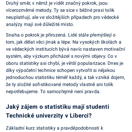
Druhý směr, v němž je vidět značný pokrok, jsou
vícerozměrné metody. Ty se sice v běžné praxi tolik
neuplatňují, ale ve složitějších případech pro vědecké
analýzy mají své důležité místo.
Snaha o pokrok je přirozená. Lidé stále přemýšlejí o
tom, jak dělat věci jinak a lépe. Na vysokých školách a
ve vědeckých institucích bývá navíc nastaven motivační
systém, aby výzkum přicházel s novými objevy. Co v
oboru statistiky asi chybí, je větší popularizace. Dnes je
díky výpočetní technice schopen vytvořit si nějakou
jednoduchou statistiku téměř každý, a tak vzniká dojem,
že ty složité sofistikované metody vlastně ani tolik
nepotřebujeme. To samozřejmě není pravda.
Jaký zájem o statistiku mají studenti
Technické univerzity v Liberci?
Základní kurz statistiky a pravděpodobnosti k