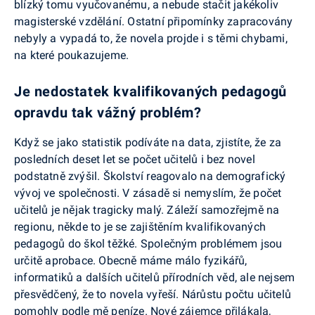
blízký tomu vyučovanému, a nebude stačit jakékoliv
magisterské vzdělání. Ostatní připomínky zapracovány
nebyly a vypadá to, že novela projde i s těmi chybami,
na které poukazujeme.
Je nedostatek kvalifikovaných pedagogů
opravdu tak vážný problém?
Když se jako statistik podíváte na data, zjistíte, že za
posledních deset let se počet učitelů i bez novel
podstatně zvýšil. Školství reagovalo na demografický
vývoj ve společnosti. V zásadě si nemyslím, že počet
učitelů je nějak tragicky malý. Záleží samozřejmě na
regionu, někde to je se zajištěním kvalifikovaných
pedagogů do škol těžké. Společným problémem jsou
určitě aprobace. Obecně máme málo fyzikářů,
informatiků a dalších učitelů přírodních věd, ale nejsem
přesvědčený, že to novela vyřeší. Nárůstu počtu učitelů
pomohly podle mě peníze. Nové zájemce přilákala,