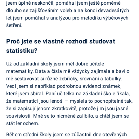
jsem úplně neskončil, pomáhal jsem ještě poměrně
dlouho se zajišťováním voleb a na konci devadesátých
let jsem pomáhal s analýzou pro metodiku výběrových
šetření.
Proč jste se vlastně rozhodl studovat
statistiku?
Už od základní školy jsem měl dobré učitele
matematiky. Data a čísla mě vždycky zajímala a bavilo
mě sestavovat si různé žebříčky, srovnání a tabulky.
Vedl jsem si například podrobnou evidenci známek,
které jsem sbíral. Paní učitelka na základní škole říkala,
že matematici jsou lenoši – myslela to pochopitelně tak,
že si zapisují jenom zkratkovitě, protože jim jsou jasné
souvislosti. Mně se to nicméně zalíbilo, a chtěl jsem se
stát lenochem.
Během střední školy jsem se zúčastnil dne otevřených