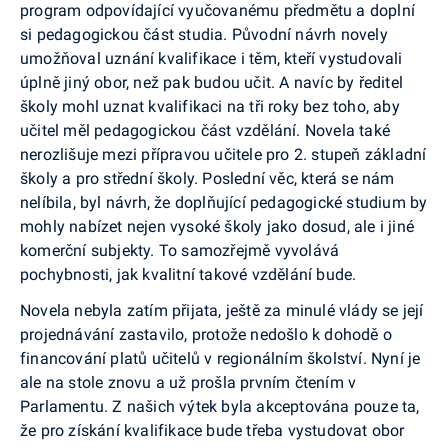
program odpovídající vyučovanému předmětu a doplní
si pedagogickou část studia. Původní návrh novely
umožňoval uznání kvalifikace i těm, kteří vystudovali
úplně jiný obor, než pak budou učit. A navíc by ředitel
školy mohl uznat kvalifikaci na tři roky bez toho, aby
učitel měl pedagogickou část vzdělání. Novela také
nerozlišuje mezi přípravou učitele pro 2. stupeň základní
školy a pro střední školy. Poslední věc, která se nám
nelíbila, byl návrh, že doplňující pedagogické studium by
mohly nabízet nejen vysoké školy jako dosud, ale i jiné
komerční subjekty. To samozřejmě vyvolává
pochybnosti, jak kvalitní takové vzdělání bude.
Novela nebyla zatím přijata, ještě za minulé vlády se její
projednávání zastavilo, protože nedošlo k dohodě o
financování platů učitelů v regionálním školství. Nyní je
ale na stole znovu a už prošla prvním čtením v
Parlamentu. Z našich výtek byla akceptována pouze ta,
že pro získání kvalifikace bude třeba vystudovat obor