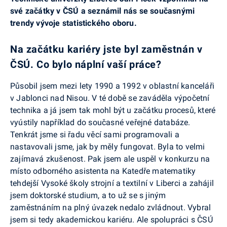
své začátky v ČSÚ a seznámil nás se současnými
trendy vývoje statistického oboru.
Na začátku kariéry jste byl zaměstnán v
ČSÚ. Co bylo náplní vaší práce?
Působil jsem mezi lety 1990 a 1992 v oblastní kanceláři
v Jablonci nad Nisou. V té době se zaváděla výpočetní
technika a já jsem tak mohl být u začátku procesů, které
vyústily například do současné veřejné databáze.
Tenkrát jsme si řadu věcí sami programovali a
nastavovali jsme, jak by měly fungovat. Byla to velmi
zajímavá zkušenost. Pak jsem ale uspěl v konkurzu na
místo odborného asistenta na Katedře matematiky
tehdejší Vysoké školy strojní a textilní v Liberci a zahájil
jsem doktorské studium, a to už se s jiným
zaměstnáním na plný úvazek nedalo zvládnout. Vybral
jsem si tedy akademickou kariéru. Ale spolupráci s ČSÚ