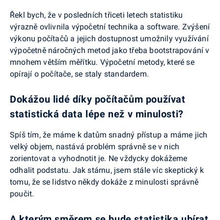
Řekl bych, že v posledních třiceti letech statistiku
výrazně ovlivnila výpočetní technika a software. Zvýšení
výkonu počítačů a jejich dostupnost umožnily využívání
výpočetně náročných metod jako třeba bootstrapování v
mnohem větším měřítku. Výpočetní metody, které se
opírají o počítače, se staly standardem.
Dokážou lidé díky počítačům používat
statistická data lépe než v minulosti?
Spíš tím, že máme k datům snadný přístup a máme jich
velký objem, nastává problém správně se v nich
zorientovat a vyhodnotit je. Ne vždycky dokážeme
odhalit podstatu. Jak stárnu, jsem stále víc skeptický k
tomu, že se lidstvo někdy dokáže z minulosti správně
poučit.
A kterým směrem se bude statistika ubírat