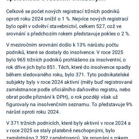
Celkově se počet nových registrací tržních podniků
oproti roku 2024 snížil o 1 %. Nejvíce nových registrací
bylo opět v odvětví stavebnictví, celkem 527, což ve
srovnání s předchozím rokem představuje pokles o 2 %.
V meziročním srovnání došlo k 13% nárůstu počtu
podniků, které se dostaly do insolvence. V roce 2025
bylo 965 tržních podniků prohlášeno za insolventní, o
rok dříve jich bylo 851. Těch, které do insolvence spadly
během sledovaného roku, bylo 371. Tyto podnikatelské
subjekty byly v roce 2024 aktivní (měly buď registrované
zaměstnance podle oficiálního daňového registru, nebo
obrat podle přiznání k DPH), o rok později však už
figurovaly na insolvenčním seznamu. To představuje 9%
nárůst oproti roku 2024.
V 371 tržních podnicích, které byly aktivní v roce 2024 a
v roce 2025 se staly platebně neschopnými, bylo
zaměstnáno 2 392 zaměstnanců. Ve srovnání s rokem