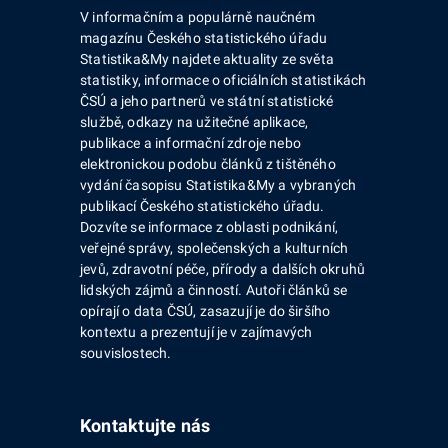
V informačním a populárně naučném
magazínu Českého statistického úřadu
Statistika&My najdete aktuality ze světa
statistiky, informace o oficiálních statistikách
ČSÚ a jeho partnerů ve státní statistické
službě, odkazy na užitečné aplikace,
publikace a informační zdroje nebo
elektronickou podobu článků z tištěného
vydání časopisu Statistika&My a vybraných
publikací Českého statistického úřadu.
Dozvíte se informace z oblasti podnikání,
veřejné správy, společenských a kulturních
jevů, zdravotní péče, přírody a dalších okruhů
lidských zájmů a činností. Autoři článků se
opírají o data ČSÚ, zasazují je do širšího
kontextu a prezentují je v zajímavých
souvislostech.
Kontaktujte nás