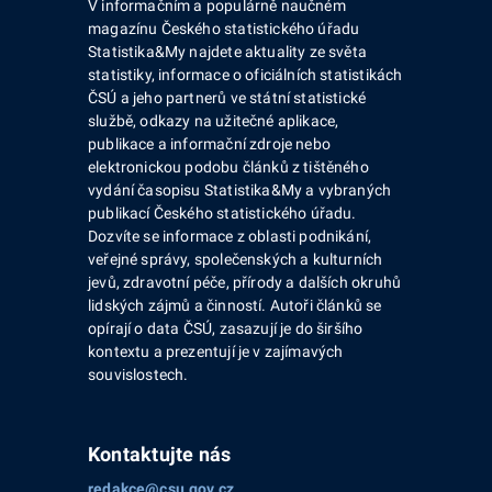
V informačním a populárně naučném
magazínu Českého statistického úřadu
Statistika&My najdete aktuality ze světa
statistiky, informace o oficiálních statistikách
ČSÚ a jeho partnerů ve státní statistické
službě, odkazy na užitečné aplikace,
publikace a informační zdroje nebo
elektronickou podobu článků z tištěného
vydání časopisu Statistika&My a vybraných
publikací Českého statistického úřadu.
Dozvíte se informace z oblasti podnikání,
veřejné správy, společenských a kulturních
jevů, zdravotní péče, přírody a dalších okruhů
lidských zájmů a činností. Autoři článků se
opírají o data ČSÚ, zasazují je do širšího
kontextu a prezentují je v zajímavých
souvislostech.
Kontaktujte nás
redakce@csu.gov.cz