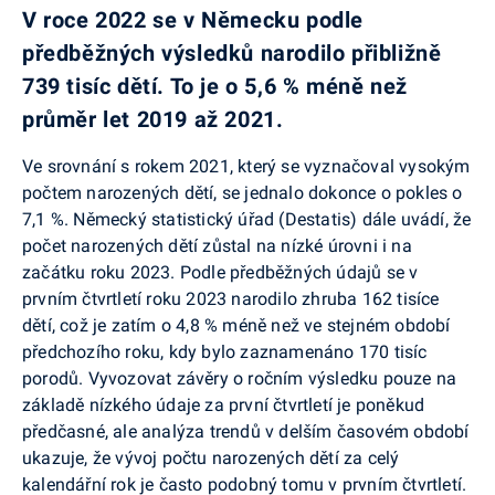
V roce 2022 se v Německu podle
předběžných výsledků narodilo přibližně
739 tisíc dětí. To je o 5,6 % méně než
průměr let 2019 až 2021.
Ve srovnání s rokem 2021, který se vyznačoval vysokým
počtem narozených dětí, se jednalo dokonce o pokles o
7,1 %. Německý statistický úřad (Destatis) dále uvádí, že
počet narozených dětí zůstal na nízké úrovni i na
začátku roku 2023. Podle předběžných údajů se v
prvním čtvrtletí roku 2023 narodilo zhruba 162 tisíce
dětí, což je zatím o 4,8 % méně než ve stejném období
předchozího roku, kdy bylo zaznamenáno 170 tisíc
porodů. Vyvozovat závěry o ročním výsledku pouze na
základě nízkého údaje za první čtvrtletí je poněkud
předčasné, ale analýza trendů v delším časovém období
ukazuje, že vývoj počtu narozených dětí za celý
kalendářní rok je často podobný tomu v prvním čtvrtletí.