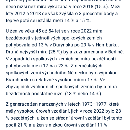
něco nižší než míra vykázaná v roce 2018 (15 %). Mezi
lety 2012 a 2018 se však zvýšila o 3 procentní body a
teprve poté se ustálila mezi 14 % a 15 %.
U žen ve věku 45 až 54 let se v roce 2022 míra
bezdětnosti v jednotlivých spolkových zemích
pohybovala od 13 % v Durynsku po 29 % v Hamburku.
Druhá nejvyšší míra (25 %) byla zaznamenána v Berlíně.
V západních spolkových zemích se míra bezdětnosti
pohybovala mezi 17 % a 23 %. Z neměstských
spolkových zemí východního Německa bylo výjimkou
Braniborsko s relativně vysokou mírou 17 %. Ve
zbývajících východních spolkových zemích byla míra
bezdětnosti podstatně nižší (13 % nebo 14 %).
Z generace žen narozených v letech 1973–1977, které
měly vysokou úroveň vzdělání, jich v roce 2022 bylo 23
% bezdětných, u žen se střední úrovní vzdělání byl tento
podíl 21 % a u žen s nízkou úrovní vzdělání 11 %.