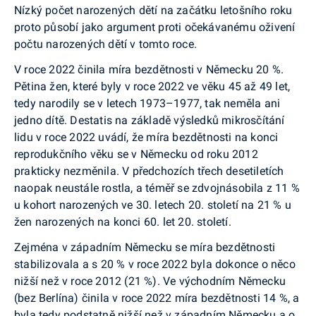
Nízký počet narozených dětí na začátku letošního roku
proto působí jako argument proti očekávanému oživení
počtu narozených dětí v tomto roce.
V roce 2022 činila míra bezdětnosti v Německu 20 %.
Pětina žen, které byly v roce 2022 ve věku 45 až 49 let,
tedy narodily se v letech 1973–1977, tak neměla ani
jedno dítě. Destatis na základě výsledků mikrosčítání
lidu v roce 2022 uvádí, že míra bezdětnosti na konci
reprodukčního věku se v Německu od roku 2012
prakticky nezměnila. V předchozích třech desetiletích
naopak neustále rostla, a téměř se zdvojnásobila z 11 %
u kohort narozených ve 30. letech 20. století na 21 % u
žen narozených na konci 60. let 20. století.
Zejména v západním Německu se míra bezdětnosti
stabilizovala a s 20 % v roce 2022 byla dokonce o něco
nižší než v roce 2012 (21 %). Ve východním Německu
(bez Berlína) činila v roce 2022 míra bezdětnosti 14 %, a
byla tedy podstatně nižší než v západním Německu a o