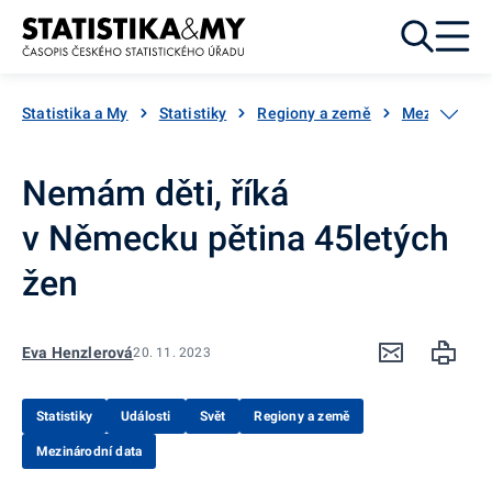
Přejít k obsahu
Statistika a My
Statistiky
Regiony a země
Mezinárodní
Nemám děti, říká
v Německu pětina 45letých
žen
Eva Henzlerová
20. 11. 2023
Statistiky
Události
Svět
Regiony a země
Mezinárodní data