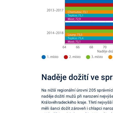
Naděje dožití ve sp
Na nižší regionální úrovni 205 správn
naděje dožití mužů při narození nejvýš
Královéhradeckého kraje. Třetí nejvyšší
měli šanci dožít zároveň i chlapci nar