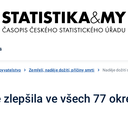
s
byvatelstvo
Zemřelí, naděje dožití, příčiny smrti
Naděje dožití 
e zlepšila ve všech 77 ok