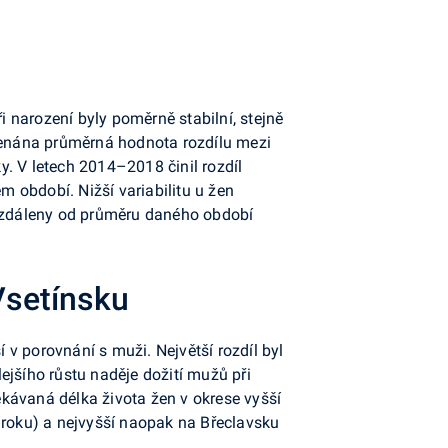
i narození byly poměrně stabilní, stejně
amenána průměrná hodnota rozdílu mezi
ky. V letech 2014–2018 činil rozdíl
m období. Nižší variabilitu u žen
 vzdáleny od průměru daného období
 Vsetínsku
v porovnání s muži. Největší rozdíl byl
ejšího růstu naděje dožití mužů při
kávaná délka života žen v okrese vyšší
 roku) a nejvyšší naopak na Břeclavsku