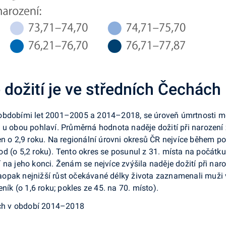
 dožití je ve středních Čechách
obdobími let 2001–2005 a 2014–2018, se úroveň úmrtnosti měře
a u obou pohlaví. Průměrná hodnota naděje dožití při narozen
n o 2,9 roku. Na regionální úrovni okresů ČR nejvíce během pos
od (o 5,2 roku). Tento okres se posunul z 31. místa na počát
ení na jeho konci. Ženám se nejvíce zvýšila naděje dožití při nar
opak nejnižší růst očekávané délky života zaznamenali muži v
ník (o 1,6 roku; pokles ze 45. na 70. místo).
sech v období 2014–2018