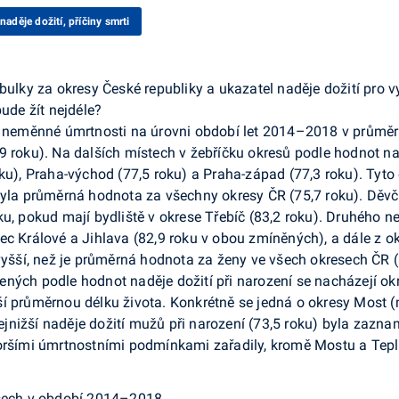
 naděje dožití, příčiny smrti
abulky za okresy České republiky a ukazatel naděje dožití pro 
bude žít nejdéle?
i neměnné úmrtnosti na úrovni období let 2014–2018 v průměru
9 roku). Na dalších místech v žebříčku okresů podle hodnot na
ku), Praha-východ (77,5 roku) a Praha-západ (77,3 roku). Tyto 
 byla průměrná hodnota za všechny okresy ČR (75,7 roku). Děv
ku, pokud mají bydliště v okrese Třebíč (83,2 roku). Druhého 
ec Králové a Jihlava (82,9 roku v obou zmíněných), a dále z o
vyšší, než je průměrná hodnota za ženy ve všech okresech ČR (
ených podle hodnot naděje dožití při narození se nacházejí o
í průměrnou délku života. Konkrétně se jedná o okresy Most (m
 nejnižší naděje dožití mužů při narození (73,5 roku) byla zaz
horšími úmrtnostními podmínkami zařadily, kromě Mostu a Tepl
esech v období 2014–2018