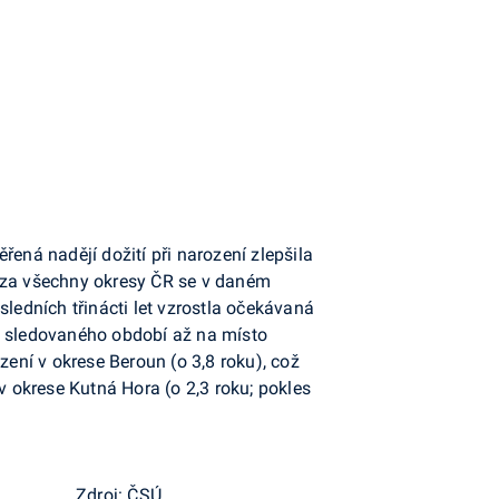
ná nadějí dožití při narození zlepšila
í za všechny okresy ČR se v daném
ledních třinácti let vzrostla očekávaná
ku sledovaného období až na místo
ození v okrese Beroun (o 3,8 roku), což
 okrese Kutná Hora (o 2,3 roku; pokles
Zdroj: ČSÚ