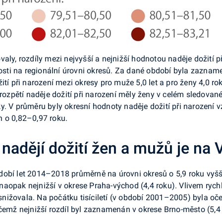
aly, rozdíly mezi nejvyšší a nejnižší hodnotou naděje dožití př
tnosti na regionální úrovni okresů. Za dané období byla zazn
ití při narození mezi okresy pro muže 5,0 let a pro ženy 4,0 ro
 rozpětí naděje dožití při narození měly ženy v celém sledované
y. V průměru byly okresní hodnoty naděje dožití při narození
n o 0,82–0,97 roku.
 nadějí dožití žen a mužů je na
obí let 2014–2018 průměrně na úrovni okresů o 5,9 roku vyšší 
aopak nejnižší v okrese Praha-východ (4,4 roku). Vlivem rychl
ižovala. Na počátku tisíciletí (v období 2001–2005) byla oče
ičemž nejnižší rozdíl byl zaznamenán v okrese Brno-město (5,4