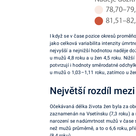
I když se v čase pozice okresů proměňov
jako celková variabilita intenzity úmr
nejvyšší a nejnižší hodnotou naděje dož
u mužů 4,8 roku a u žen 4,5 roku. Nižší
potvrzují i hodnoty směrodatné odchylk
u mužů o 1,03–1,11 roku, zatímco u že
Největší rozdíl mezi
Očekávaná délka života žen byla za obd
zaznamenán na Vsetínsku (7,3 roku) a n
narození se nadúmrtnost mužů v čase sn
než mužů průměrně, a to o 6,6 roku, př
(8,4 roku).