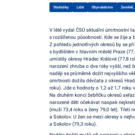
Statistiky
Lidé
Obyvatelstvo
Zemřelí,
V létě vydal ČSÚ aktuální úmrtnostní t
s rozšířenou působností. Kde se žije a 
Z pohledu jednotlivých okresů by se př
s bydlištěm v hlavním městě Praze (77,
umístily okresy Hradec Králové (77,8 ro
narození zhruba o dva roky vyšší, než
naději se průměrně dožít nejvyššího vě
úmrtnosti dožila děvčata z okresů Hrad
roku). Jde o hodnoty o 1,2 až 1,7 roku 
Na druhém konci žebříčku okresů seřaz
narozené děti očekávat naopak nejkratš
(muži 73,4 roku a ženy 79,0 let). Třetí
a Sokolov. U žen se mezi okresy s nej
a Sokolov (79,3 roku).
Naděje dožití mužů při narození v okr