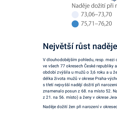
Největší růst naděje
V dlouhodobějším pohledu, resp. mezi 
ve všech 77 okresech České republiky 
období zvýšila u mužů o 3,6 roku a u že
délka života mužů v okrese Praha-vých
s třetí nejvyšší nadějí dožití při naroz
znamenalo posun z 68. na místo 52. Na
z 21. na 56. místo) a ženy v okrese Jese
Naděje dožití žen při narození v okre