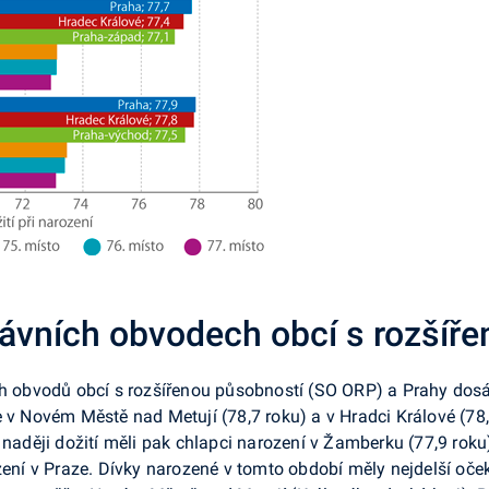
rávních obvodech obcí s rozšíř
ích obvodů obcí s rozšířenou působností (SO ORP) a Prahy do
e v Novém Městě nad Metují (78,7 roku) a v Hradci Králové (7
 naději dožití měli pak chlapci narození v Žamberku (77,9 roku
ození v Praze. Dívky narozené v tomto období měly nejdelší oče