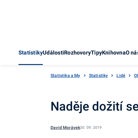
Statistiky
Události
Rozhovory
Tipy
Knihovna
O ná
Statistika a My
Statistiky
Lidé
O
Naděje dožití s
David Morávek
30. 09. 2019