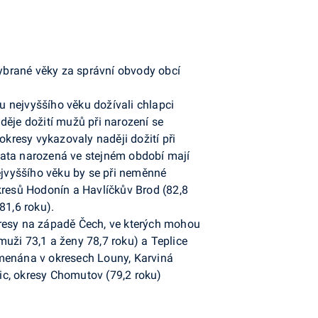
vybrané věky za správní obvody obcí
 nejvyššího věku dožívali chlapci
děje dožití mužů při narození se
okresy vykazovaly naději dožití při
čata narozená ve stejném období mají
nejvyššího věku by se při neměnné
kresů Hodonín a Havlíčkův Brod (82,8
81,6 roku).
kresy na západě Čech, ve kterých mohou
uži 73,1 a ženy 78,7 roku) a Teplice
namenána v okresech Louny, Karviná
ic, okresy Chomutov (79,2 roku)