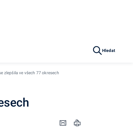
Hledat
se zlepšila ve všech 77 okresech
resech