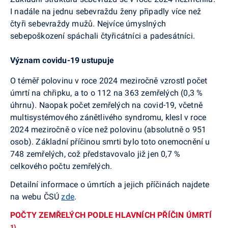
I nadále na jednu sebevraždu ženy připadly více než
čtyři sebevraždy mužů. Nejvíce úmyslných
sebepoškození spáchali čtyřicátníci a padesátníci.
Význam covidu-19 ustupuje
O téměř polovinu v roce 2024 meziročně vzrostl počet
úmrtí na chřipku, a to o 112 na 363 zemřelých (0,3 %
úhrnu). Naopak počet zemřelých na covid-19, včetně
multisystémového zánětlivého syndromu, klesl v roce
2024 meziročně o více než polovinu (absolutně o 951
osob). Základní příčinou smrti bylo toto onemocnění u
748 zemřelých, což představovalo již jen 0,7 %
celkového počtu zemřelých.
Detailní informace o úmrtích a jejich příčinách najdete
na webu ČSÚ
zde
.
POČTY ZEMŘELÝCH PODLE HLAVNÍCH PŘÍČIN ÚMRTÍ
1)