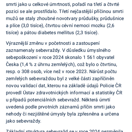
smrti jako u celkové úmrtnosti, pořadí na třetí a čtvrté
pozici se ale prostřídalo. Třetí nejčastější příčinou smrti
mužů se staly zhoubné novotvary průdušky, průdušnice
a plíce (3,0 tisíce), čtvrtou cévní nemoci mozku (2,6
tisíce) a pátou diabetes mellitus (2,3 tisíce).
Výraznější změnu v početnosti a zastoupení
zaznamenaly sebevraždy. V důsledku úmyslného
sebepoškození v roce 2024 skonalo 1 561 obyvatel
Česka (1,4 % z úhrnu zemřelých), což bylo o čtvrtinu,
resp. o 308 osob, více než v roce 2023. Nárůst počtu
zemřelých sebevraždou byl z velké části zapříčiněn
novou validací dat, kterou na základě údajů Policie ČR
provedl Ústav zdravotnických informací a statistiky ČR
u případů potenciálních sebevražd. Některá úmrtí
uvedená podle prvotních záznamů příčin smrti jako
nehody či nezjištěné úmysly byla zpřesněna a určena
jako sebevraždy.
Základní struktura sebevražd se v roce 2024 nezměnila.