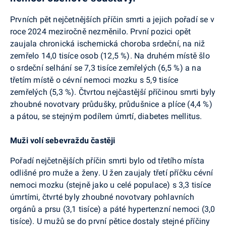
Prvních pět nejčetnějších příčin smrti a jejich pořadí se v
roce 2024 meziročně nezměnilo. První pozici opět
zaujala chronická ischemická choroba srdeční, na niž
zemřelo 14,0 tisíce osob (12,5 %). Na druhém místě šlo
o srdeční selhání se 7,3 tisíce zemřelých (6,5 %) a na
třetím místě o cévní nemoci mozku s 5,9 tisíce
zemřelých (5,3 %). Čtvrtou nejčastější příčinou smrti byly
zhoubné novotvary průdušky, průdušnice a plíce (4,4 %)
a pátou, se stejným podílem úmrtí, diabetes mellitus.
Muži volí sebevraždu častěji
Pořadí nejčetnějších příčin smrti bylo od třetího místa
odlišné pro muže a ženy. U žen zaujaly třetí příčku cévní
nemoci mozku (stejně jako u celé populace) s 3,3 tisíce
úmrtími, čtvrté byly zhoubné novotvary pohlavních
orgánů a prsu (3,1 tisíce) a páté hypertenzní nemoci (3,0
tisíce). U mužů se do první pětice dostaly stejné příčiny