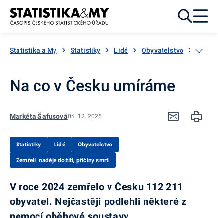
Přejít k obsahu
Statistika a My
Statistiky
Lidé
Obyvatelstvo
Zemřel
Na co v Česku umíráme
Markéta Šafusová
04. 12. 2025
Statistiky
Lidé
Obyvatelstvo
Zemřelí, naděje dožití, příčiny smrti
V roce 2024 zemřelo v Česku 112 211
obyvatel. Nejčastěji podlehli některé z
nemocí oběhové soustavy.