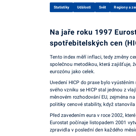
Statistiky
Události
Svět
Regiony a z
Na jaře roku 1997 Eurost
spotřebitelských cen (HI
Tento index měří inflaci, tedy změny 
společnou metodikou, která zajišťuje, ž
eurozónu jako celek.
Uvedení HICP do praxe bylo vyústěním 
svého vzniku se HICP stal jednou z vla
měnovém rozhodování EU, zejména na úr
politiky cenové stability, když stanovil
Před zavedením eura v roce 2002, které l
Eurostat počínaje listopadem 2001 vytvá
zpravidla v poslední den každého měsí