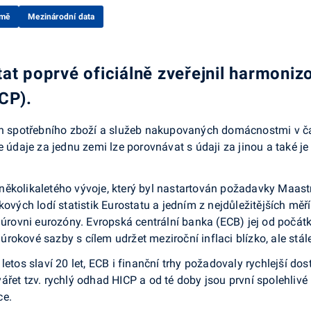
emě
Mezinárodní data
at poprvé oficiálně zveřejnil harmoniz
CP).
cen spotřebního zboží a služeb nakupovaných domácnostmi v ča
e údaje za jednu zemi lze porovnávat s údaji za jinou a také j
několikaletého vývoje, který byl nastartován požadavky Maast
jkových lodí statistik Eurostatu a jedním z nejdůležitějších m
ovni eurozóny. Evropská centrální banka (ECB) jej od počátku
a úrokové sazby s cílem udržet meziroční inflaci blízko, ale stál
etos slaví 20 let, ECB i finanční trhy požadovaly rychlejší dos
řet tzv. rychlý odhad HICP a od té doby jsou první spolehlivé
ce.