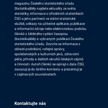
magazínu Českého statistického úřadu
Statistika&My najdete aktuality ze světa
statistiky, informace o oficiálních statistikách
ČSÚ a jeho partnerů ve státní statistické
službě, odkazy na užitečné aplikace, publikace
a informační zdroje nebo elektronickou podobu
článků z tištěného vydání časopisu
Statistika&My a vybraných publikací Českého
statistického úřadu. Dozvíte se informace z
oblasti podnikání, veřejné správy,
společenských a kulturních jevů, zdravotní
péče, přírody a dalších okruhů lidských zájmů
a činností. Autoři článků se opírají o data ČSÚ,
zasazují je do širšího kontextu a prezentují je
v zajímavých souvislostech.
Kontaktujte nás