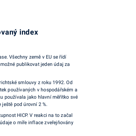
ovaný index
se. Všechny země v EU se řídí
e možné publikovat jeden údaj za
richtské smlouvy z roku 1992. Od
ěřítek používaných v hospodářském a
 používala jako hlavní měřítko své
e ještě pod úrovní 2 %.
tupnost HICP. V reakci na to začal
 údaje o míře inflace zveřejňovány