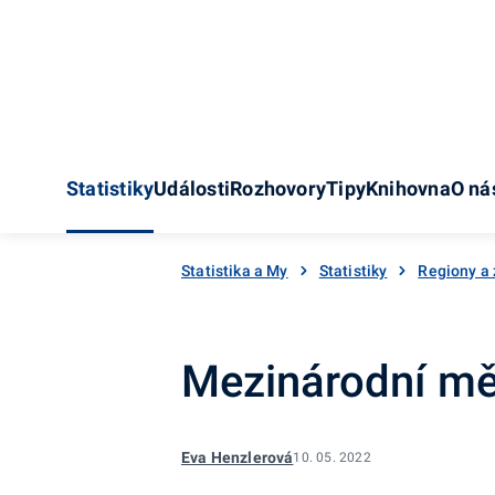
Statistiky
Události
Rozhovory
Tipy
Knihovna
O ná
Statistika a My
Statistiky
Regiony a
Mezinárodní měří
Eva Henzlerová
10. 05. 2022