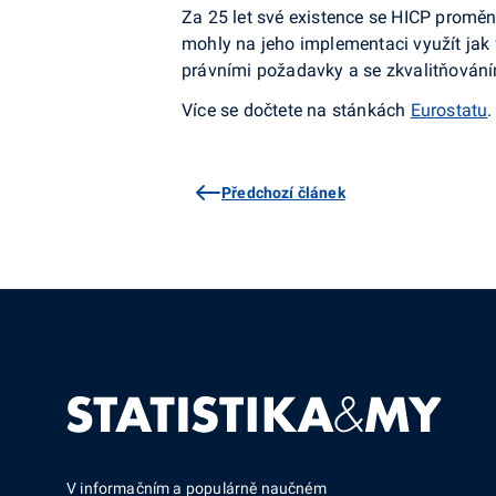
Za 25 let své existence se HICP proměn
mohly na jeho implementaci využít jak 
právními požadavky a se zkvalitňování
Více se dočtete na stánkách
Eurostatu
.
Předchozí článek
V informačním a populárně naučném