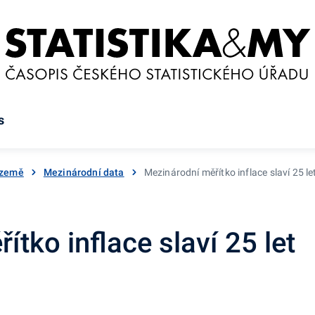
s
 země
Mezinárodní data
Mezinárodní měřítko inflace slaví 25 le
tko inflace slaví 25 let