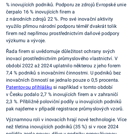
% inovujících podniků. Podporu ze zdrojů Evropské unie
čerpalo 16 % inovujících firem a
z národních zdrojů 22 %. Pro své inovační aktivity
využilo přímou národní podporu téměř dvakrát tolik
firem než nepřímou prostřednictvím daňové podpory
výzkumu a vývoje.
Řada firem si uvědomuje důležitost ochrany svých
inovací prostřednictvím průmyslového vlastnictví. V
období 2022 až 2024 uplatnilo některou z jeho forem
7,4 % podniků s inovačními činnostmi. U podniků bez
inovačních činností se jednalo pouze o 0,5 procenta.
Patentovou přihlášku
si například v tomto období
v Česku podalo 2,7 % inovujících firem a v zahraničí
2,3 %. Přibližně poloviční podíly u inovujících podniků
pak najdeme v případě registrace průmyslových vzorů.
Významnou roli v inovacích hrají nové technologie. Více
než třetina inovujících podniků (35 %) si v roce 2024
pořídila zcela novou, dříve v podniku nepoužívanou