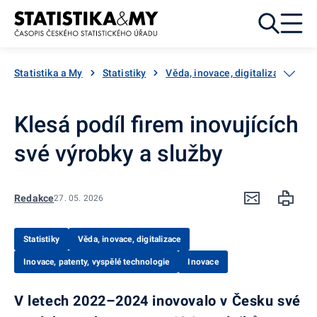
Přejít k obsahu
Statistika a My
Statistiky
Věda, inovace, digitalizace
I
Klesá podíl firem inovujících
své výrobky a služby
Redakce
27. 05. 2026
Statistiky
Věda, inovace, digitalizace
Inovace, patenty, vyspělé technologie
Inovace
V letech 2022–2024 inovovalo v Česku své