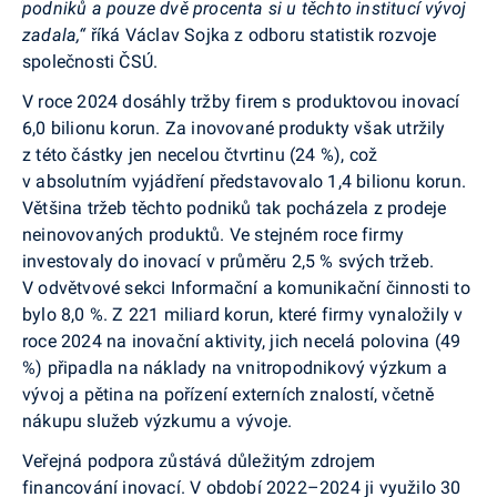
podniků a pouze dvě procenta si u těchto institucí vývoj
zadala,“
říká Václav Sojka z odboru statistik rozvoje
společnosti ČSÚ.
V roce 2024 dosáhly tržby firem s produktovou inovací
6,0 bilionu korun. Za inovované produkty však utržily
z této částky jen necelou čtvrtinu (24 %), což
v absolutním vyjádření představovalo 1,4 bilionu korun.
Většina tržeb těchto podniků tak pocházela z prodeje
neinovovaných produktů. Ve stejném roce firmy
investovaly do inovací v průměru 2,5 % svých tržeb.
V odvětvové sekci Informační a komunikační činnosti to
bylo 8,0 %. Z 221 miliard korun, které firmy vynaložily v
roce 2024 na inovační aktivity, jich necelá polovina (49
%) připadla na náklady na vnitropodnikový výzkum a
vývoj a pětina na pořízení externích znalostí, včetně
nákupu služeb výzkumu a vývoje.
Veřejná podpora zůstává důležitým zdrojem
financování inovací. V období 2022–2024 ji využilo 30