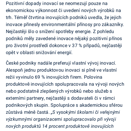
Pozitivní dopady inovací se neomezují pouze na
ekonomickou výkonnost či uvedení nových výrobků na
trh. Téměř čtvrtina inovujících podniků uvedla, že jejich
inovace přinesly environmentální přínosy pro zákazníky.
Nejčastěji šlo o snížení spotřeby energie. Z pohledu
podniků měly zavedené inovace nějaký pozitivní přínos
pro životní prostředí dokonce v 37 % případů, nejčastěji
opět v oblasti snižování energií.
České podniky nadále preferují vlastní vývoj inovací.
Alespoň jednu produktovou inovaci si plně ve vlastní
režii vyvinulo 69 % inovujících firem. Polovina
produktově inovujících spolupracovala na vývoji nových
nebo podstatně zlepšených výrobků nebo služeb s
externími partnery, nejčastěji s dodavateli či v rámci
podnikových skupin. Spolupráce s akademickou sférou
zůstává méně častá.
„S vysokými školami či veřejnými
výzkumnými organizacemi spolupracovalo při vývoji
nových produktů 14 procent produktově inovujících