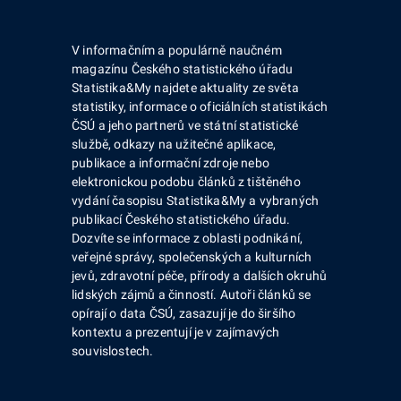
V informačním a populárně naučném
magazínu Českého statistického úřadu
Statistika&My najdete aktuality ze světa
statistiky, informace o oficiálních statistikách
ČSÚ a jeho partnerů ve státní statistické
službě, odkazy na užitečné aplikace,
publikace a informační zdroje nebo
elektronickou podobu článků z tištěného
vydání časopisu Statistika&My a vybraných
publikací Českého statistického úřadu.
Dozvíte se informace z oblasti podnikání,
veřejné správy, společenských a kulturních
jevů, zdravotní péče, přírody a dalších okruhů
lidských zájmů a činností. Autoři článků se
opírají o data ČSÚ, zasazují je do širšího
kontextu a prezentují je v zajímavých
souvislostech.