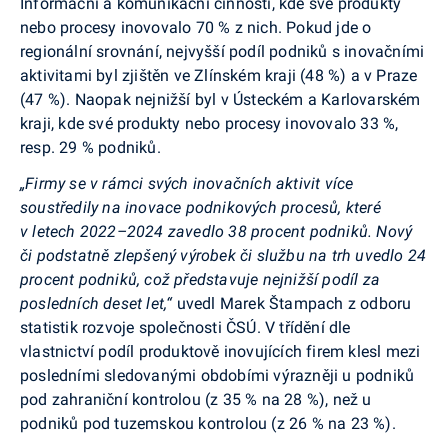
Informační a komunikační činnosti, kde své produkty
nebo procesy inovovalo 70 % z nich. Pokud jde o
regionální srovnání, nejvyšší podíl podniků s inovačními
aktivitami byl zjištěn ve Zlínském kraji (48 %) a v Praze
(47 %). Naopak nejnižší byl v Ústeckém a Karlovarském
kraji, kde své produkty nebo procesy inovovalo 33 %,
resp. 29 % podniků.
„Firmy se v rámci svých inovačních aktivit více
soustředily na inovace podnikových procesů, které
v letech 2022–2024 zavedlo 38 procent podniků. Nový
či podstatně zlepšený výrobek či službu na trh uvedlo 24
procent podniků, což představuje nejnižší podíl za
posledních deset let,“
uvedl Marek Štampach z odboru
statistik rozvoje společnosti ČSÚ. V třídění dle
vlastnictví podíl produktově inovujících firem klesl mezi
posledními sledovanými obdobími výrazněji u podniků
pod zahraniční kontrolou (z 35 % na 28 %), než u
podniků pod tuzemskou kontrolou (z 26 % na 23 %).