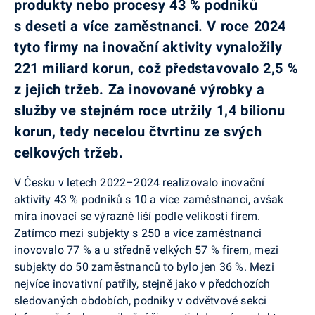
produkty nebo procesy 43 % podniků
s deseti a více zaměstnanci. V roce 2024
tyto firmy na inovační aktivity vynaložily
221 miliard korun, což představovalo 2,5 %
z jejich tržeb. Za inovované výrobky a
služby ve stejném roce utržily 1,4 bilionu
korun, tedy necelou čtvrtinu ze svých
celkových tržeb.
V Česku v letech 2022–2024 realizovalo inovační
aktivity 43 % podniků s 10 a více zaměstnanci, avšak
míra inovací se výrazně liší podle velikosti firem.
Zatímco mezi subjekty s 250 a více zaměstnanci
inovovalo 77 % a u středně velkých 57 % firem, mezi
subjekty do 50 zaměstnanců to bylo jen 36 %. Mezi
nejvíce inovativní patřily, stejně jako v předchozích
sledovaných obdobích, podniky v odvětvové sekci