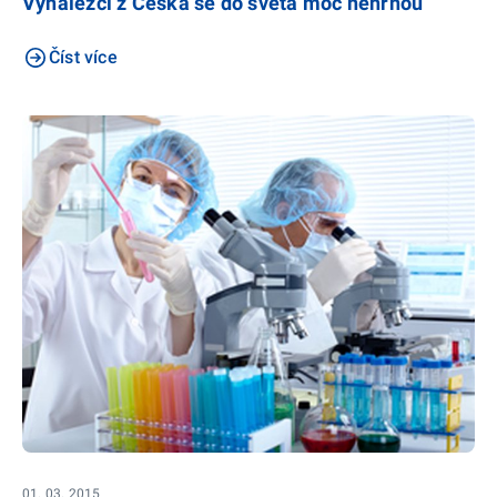
Vynálezci z Česka se do světa moc nehrnou
Číst více
01. 03. 2015