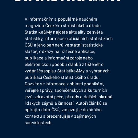
V informačním a populárně naučném
magazínu Českého statistického úřadu
Statistika&My najdete aktuality ze světa
statistiky, informace o oficiálních statistikách
ČSÚ a jeho partnerů ve státní statistické
službě, odkazy na užitečné aplikace,
publikace a informační zdroje nebo
elektronickou podobu článků z tištěného
vydání časopisu Statistika&My a vybraných
publikací Českého statistického úřadu.
Dozvíte se informace z oblasti podnikání,
veřejné správy, společenských a kulturních
jevů, zdravotní péče, přírody a dalších okruhů
lidských zájmů a činností. Autoři článků se
opírají o data ČSÚ, zasazují je do širšího
kontextu a prezentují je v zajímavých
souvislostech.