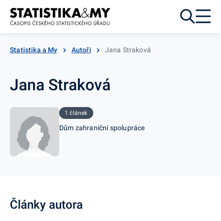
Přejít k obsahu
Statistika a My
Autoři
Jana Straková
Jana Straková
1 článek
Dům zahraniční spolupráce
Články autora