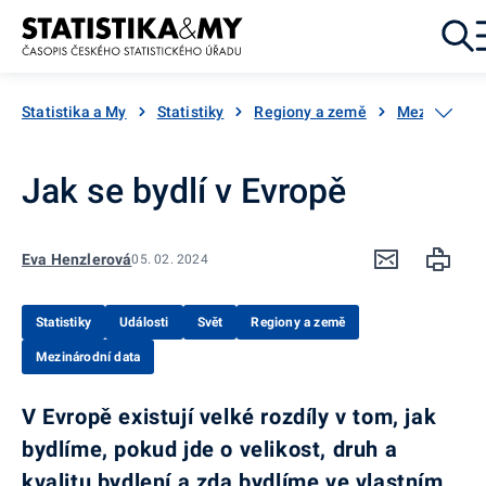
Přejít k obsahu
Statistika a My
Statistiky
Regiony a země
Mezinárodní
Jak se bydlí v Evropě
Eva Henzlerová
05. 02. 2024
Statistiky
Události
Svět
Regiony a země
Mezinárodní data
V Evropě existují velké rozdíly v tom, jak
bydlíme, pokud jde o velikost, druh a
kvalitu bydlení a zda bydlíme ve vlastním,