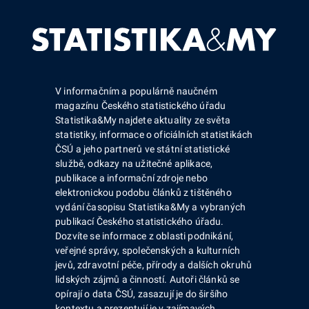
V informačním a populárně naučném
magazínu Českého statistického úřadu
Statistika&My najdete aktuality ze světa
statistiky, informace o oficiálních statistikách
ČSÚ a jeho partnerů ve státní statistické
službě, odkazy na užitečné aplikace,
publikace a informační zdroje nebo
elektronickou podobu článků z tištěného
vydání časopisu Statistika&My a vybraných
publikací Českého statistického úřadu.
Dozvíte se informace z oblasti podnikání,
veřejné správy, společenských a kulturních
jevů, zdravotní péče, přírody a dalších okruhů
lidských zájmů a činností. Autoři článků se
opírají o data ČSÚ, zasazují je do širšího
kontextu a prezentují je v zajímavých