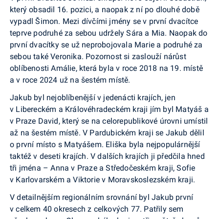
který obsadil 16. pozici, a naopak z ní po dlouhé době
vypadl Šimon. Mezi dívčími jmény se v první dvacítce
teprve podruhé za sebou udržely Sára a Mia. Naopak do
první dvacítky se už neprobojovala Marie a podruhé za
sebou také Veronika. Pozornost si zaslouží nárůst
oblíbenosti Amálie, která byla v roce 2018 na 19. místě
a v roce 2024 už na šestém místě.
Jakub byl nejoblíbenější v jedenácti krajích, jen
v Libereckém a Královéhradeckém kraji jím byl Matyáš a
v Praze David, který se na celorepublikové úrovni umístil
až na šestém místě. V Pardubickém kraji se Jakub dělil
o první místo s Matyášem. Eliška byla nejpopulárnější
taktéž v deseti krajích. V dalších krajích ji předčila hned
tři jména – Anna v Praze a Středočeském kraji, Sofie
v Karlovarském a Viktorie v Moravskoslezském kraji.
V detailnějším regionálním srovnání byl Jakub první
v celkem 40 okresech z celkových 77. Patřily sem