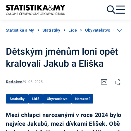
Přejít k obsahu
Statistika a My
Statistiky
Lidé
Obyvatelstvo
Naroz
Dětským jménům loni opět
kralovali Jakub a Eliška
Redakce
29. 05. 2025
Statistiky
Lidé
Obyvatelstvo
Narození
Mezi chlapci narozenými v roce 2024 bylo
nejvíce Jakubů, mezi dívkami Elišek. Obě