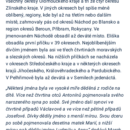
všechny okresy Olomouckého kraje a tři ze čtyř okresů
Zlínského kraje. V jiných okresech byl spíše méně
oblíbený, regiony, kde byl až na třetím nebo dalším
místě, zahrnovaly pás od okresů Náchod po Blansko a
region okresů Beroun, Příbram, Rokycany. Ve
jmenovaném Náchodě obsadil až deváté místo. Eliška
obsadila první příčku v 39 okresech. Nejoblíbenějším
dívčím jménem byla asi ve třech čtvrtinách moravských
a slezských okresů. Na nižších příčkách se nacházela
v okresech Středočeského kraje a v některých okresech
krajů Jihočeského, Královéhradeckého a Pardubického.
V Pelhřimově byla až devátá a v Semilech jedenáctá.
„Některá jména byla ve vysoké míře děděná z rodiče na
dítě. Více než čtvrtina otců Antonínů pojmenovala svého
narozeného syna po sobě. Své jméno dali synovi ve
čtvrtině případů Václavové a ve více než pětině případů
Josefové. Dívky dědily jméno s menší mírou. Svou dceru
po sobě pojmenovala desetina matek Marií, s nižší
mírou pak dědily jméno Ludmily a Anny,“
dodává Marek