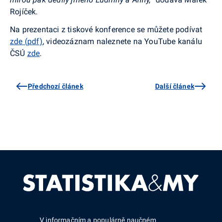
Rojíček.
Na prezentaci z tiskové konference se můžete podívat
zde (pdf)
, videozáznam naleznete na YouTube kanálu
ČSÚ
zde
.
Předchozí článek
Další článek
V informačním a populárně naučném