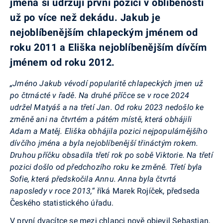
jména si udržují první pozici v oblíbenosti
už po více než dekádu. Jakub je
nejoblíbenějším chlapeckým jménem od
roku 2011 a Eliška nejoblíbenějším dívčím
jménem od roku 2012.
„Jméno Jakub vévodí popularitě chlapeckých jmen už
po čtrnácté v řadě. Na druhé příčce se v roce 2024
udržel Matyáš a na třetí Jan. Od roku 2023 nedošlo ke
změně ani na čtvrtém a pátém místě, která obhájili
Adam a Matěj.
Eliška obhájila pozici nejpopulárnějšího
dívčího jména a byla nejoblíbenější třináctým rokem.
Druhou příčku obsadila třetí rok po sobě Viktorie. Na třetí
pozici došlo od předchozího roku ke změně. Třetí byla
Sofie, která předskočila Annu. Anna byla čtvrtá
naposledy v roce 2013,
“
říká Marek Rojíček, předseda
Českého statistického úřadu.
V první dvacítce se mezi chlapci nově objevil Sebastian,