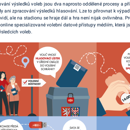
ování výsledků voleb jsou dva naprosto oddělené procesy a 
edy ani zpracování výsledků hlasování. Lze to přirovnat k výpa
nevidí, ale na stadionu se hraje dál a hra není nijak ovlivněn
 online specializované volební datové přístupy médiím, která j
ýsledcích voleb.