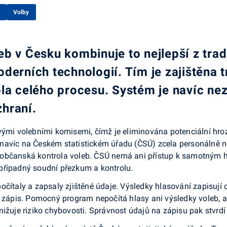
Volby
eb v Česku kombinuje to nejlepší z tra
derních technologií. Tím je zajištěna 
la celého procesu. Systém je navíc nez
hraní.
ovými volebními komisemi, čímž je eliminována potenciální hr
navíc na Českém statistickém úřadu (ČSÚ) zcela personálně n
a i občanská kontrola voleb. ČSÚ nemá ani přístup k samotným 
případný soudní přezkum a kontrolu.
čítaly a zapsaly zjištěné údaje. Výsledky hlasování zapisují 
pis. Pomocný program nepočítá hlasy ani výsledky voleb, al
nižuje riziko chybovosti. Správnost údajů na zápisu pak stvrd