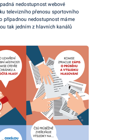
případná nedostupnost webové
dku televizního přenosu sportovního
a. Pro případnou nedostupnost máme
sou tak jedním z hlavních kanálů