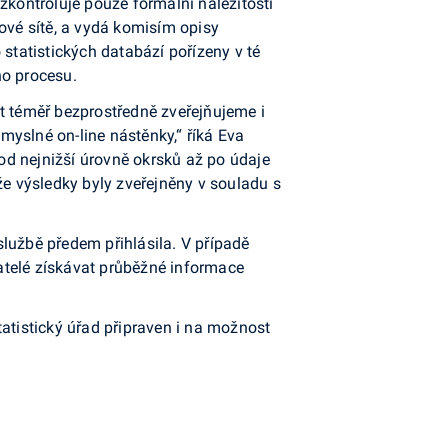
kontroluje pouze formální náležitosti
ové sítě, a vydá komisím opisy
statistických databází pořízeny v té
ho procesu.
t téměř bezprostředně zveřejňujeme i
myslné on-line nástěnky,“ říká Eva
od nejnižší úrovně okrsků až po údaje
že výsledky byly zveřejněny v souladu s
 službě předem přihlásila. V případě
atelé získávat průběžné informace
atistický úřad připraven i na možnost