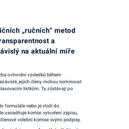
dičních „ručních“ metod
transparentnost a
ávislý na aktuální míře
ozba ovlivnění výsledků během
ezávislé, jejich členy mohou nominovat
hlasovacím lístkům. Ty zůstávají po
do formuláře nebo je vloží do
e usnadňuje komisi vytvoření zápisu,
í členové volební komise svými podpisy.