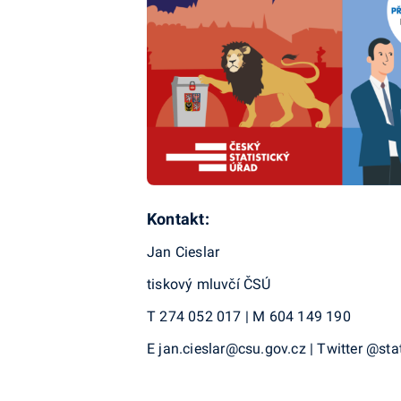
Kontakt:
Jan Cieslar
tiskový mluvčí ČSÚ
T 274 052 017 | M 604 149 190
E jan.cieslar@csu.gov.cz | Twitter @sta