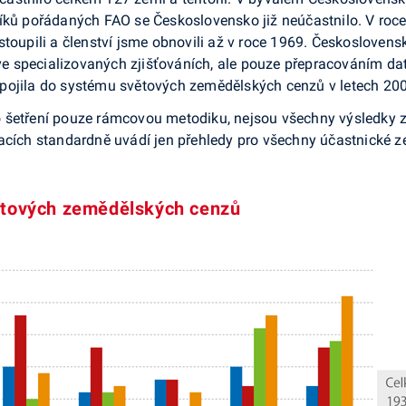
íků pořádaných FAO se Československo již neúčastnilo. V roce 
stoupili a členství jsme obnovili až v roce 1969. Českosloven
 specializovaných zjišťováních, ale pouze přepracováním dat 
pojila do systému světových zemědělských cenzů v letech 20
 šetření pouze rámcovou metodiku, nejsou všechny výsledky z
acích standardně uvádí jen přehledy pro všechny účastnické zem
větových zemědělských cenzů