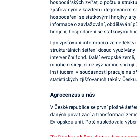
hospodářských zvířat, o počtu a struk
zjišťovaným v každém integrovaném šetře
hospodaření se statkovými hnojivy a ty
informace o zavlažování, obdělávání pů
hnojení, hospodaření se statkovými hnoj
I při zjišťování informací o zemědělství
strukturálních šetření dosud využívány 
intervenční fond. Další evropské země,
mnohem šířeji, čímž významně snižují a
institucemi v současnosti pracuje na p
statistických zjišťováních také v Česku.
Agrocenzus u n
á
s
V České republice se první plošné šetř
daných privatizací a transformací země
Evropskou unii. Poté následovala výběr