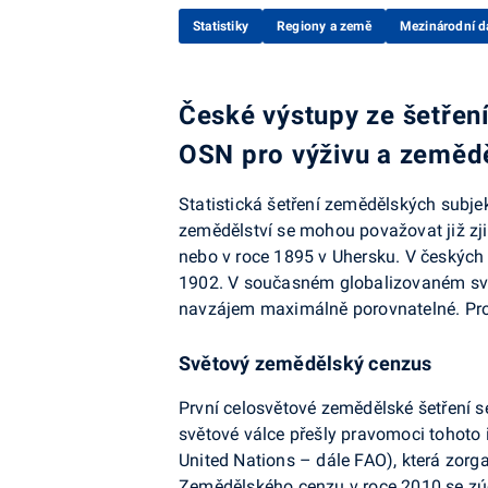
Statistiky
Regiony a země
Mezinárodní d
České výstupy ze šetřen
OSN pro výživu a zemědě
Statistická šetření zemědělských subjek
zemědělství se mohou považovat již zjiš
nebo v roce 1895 v Uhersku. V českých 
1902. V současném globalizovaném světě
navzájem maximálně porovnatelné. Prot
Světový zemědělský cenzus
První celosvětové zemědělské šetření 
světové válce přešly pravomoci tohoto 
United Nations – dále FAO), která zorga
Zemědělského cenzu v roce 2010 se zúč