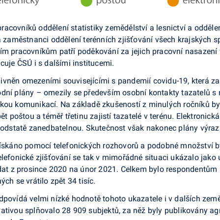
acovníků oddělení statistiky zemědělství a lesnictví a odděle
na zaměstnanci oddělení terénních zjišťování všech krajských
ním pracovníkům patří poděkování za jejich pracovní nasazení
cuje ČSÚ i s dalšími institucemi.
ivněn omezeními souvisejícími s pandemií covidu-19, která z
dní plány – omezily se především osobní kontakty tazatelů s 
ckou komunikací. Na základě zkušeností z minulých ročníků by
pět poštou a téměř třetinu zajistí tazatelé v terénu. Elektron
 podstatě zanedbatelnou. Skutečnost však nakonec plány výraz
 získáno pomocí telefonických rozhovorů a podobné množství b
lefonické zjišťování se tak v mimořádné situaci ukázalo jako u
r dat z prosince 2020 na únor 2021. Celkem bylo respondentům
ch se vrátilo zpět 34 tisíc.
dpovídá velmi nízké hodnotě tohoto ukazatele i v dalších země
ativou splňovalo 28 909 subjektů, za něž byly publikovány ag