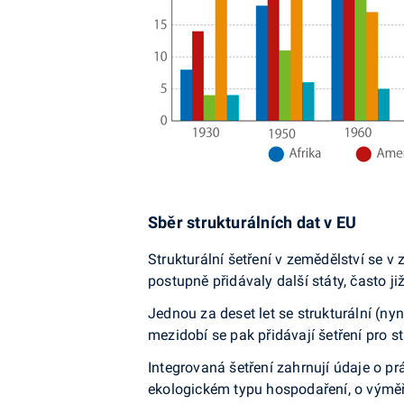
Sb
ě
r struktur
á
ln
í
ch dat v EU
Strukturální šetření v zemědělství se 
postupně přidávaly další státy, často ji
Jednou za deset let se strukturální (n
mezidobí se pak přidávají šetření pro s
Integrovaná šetření zahrnují údaje o pr
ekologickém typu hospodaření, o výměře