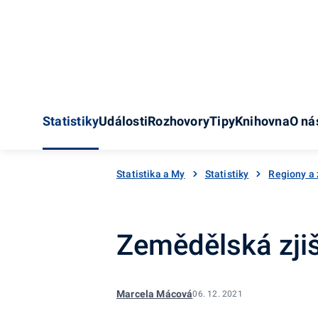
Statistiky
Události
Rozhovory
Tipy
Knihovna
O ná
Statistika a My
Statistiky
Regiony a
Zemědělská zji
Marcela Mácová
06. 12. 2021