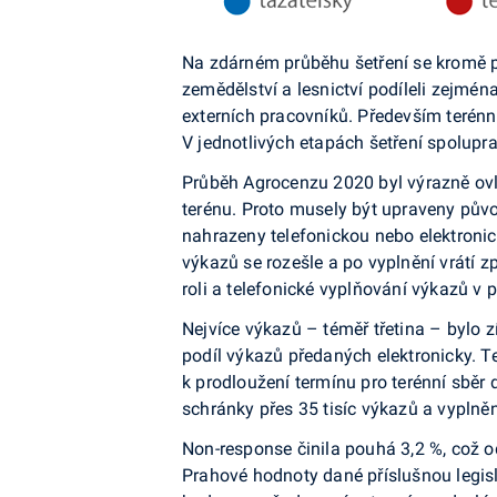
Na zdárném průběhu šetření se kromě pr
zemědělství a lesnictví podíleli zejmé
externích pracovníků. Především terén
V jednotlivých etapách šetření spolupra
Průběh Agrocenzu 2020 byl výrazně ovl
terénu. Proto musely být upraveny půvo
nahrazeny telefonickou nebo elektroni
výkazů se rozešle a po vyplnění vrátí z
roli a telefonické vyplňování výkazů v
Nejvíce výkazů – téměř třetina – bylo
podíl výkazů předaných elektronicky. Te
k prodloužení termínu pro terénní sbě
schránky přes 35 tisíc výkazů a vyplněný
Non-response činila pouhá 3,2 %, což o
Prahové hodnoty dané příslušnou legisl