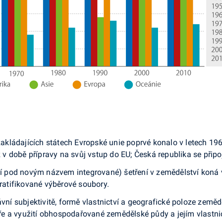
v zakládajících státech Evropské unie poprvé konalo v letech 1
ž v době přípravy na svůj vstup do EU; Česká republika se připo
yní pod novým názvem integrované) šetření v zemědělství koná 
tratifikované výběrové soubory.
ávní subjektivitě, formě vlastnictví a geografické poloze země
 a využití obhospodařované zemědělské půdy a jejím vlastnict