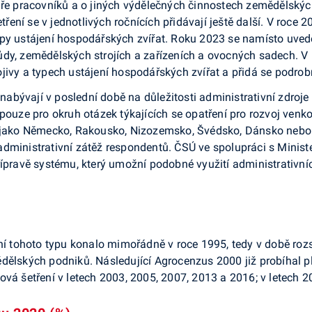
tuře pracovníků a o jiných výdělečných činnostech zemědělský
ní se v jednotlivých ročnících přidávají ještě další. V roce 
py ustájení hospodářských zvířat. Roku 2023 se namísto uvede
dy, zemědělských strojích a zařízeních a ovocných sadech. V 
ivy a typech ustájení hospodářských zvířat a přidá se podrobně
 nabývají v poslední době na důležitosti administrativní zdroje
pouze pro okruh otázek týkajících se opatření pro rozvoj venko
 jako Německo, Rakousko, Nizozemsko, Švédsko, Dánsko nebo Ir
dministrativní zátěž respondentů. ČSÚ ve spolupráci s Minist
řípravě systému, který umožní podobné využití administrativn
ení tohoto typu konalo mimořádně v roce 1995, tedy v době ro
dělských podniků. Následující Agrocenzus 2000 již probíhal pl
ová šetření v letech 2003, 2005, 2007, 2013 a 2016; v letech 2