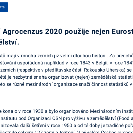
ata
í Agrocenzus 2020 použije nejen Eurost
lství.
tů mají v mnoha zemích již velmi dlouhou historii. Za předchů
ťování uspořádaná například v roce 1843 v Belgii, v roce 1847 
zemích (respektive v předlitavské části Rakousko-Uherska) se 
 je nezbytná snaha organizovat (nejen) zemědělská statistick
o se různé mezinárodní organizace snaží činnost statistiků v
se konalo v roce 1930 a bylo organizováno Mezinárodním insti
institutu pod Organizaci OSN pro výživu a zemědělství (Food a
nizovala další šetření v roce 1950 a od té doby je tradičně poř
astnilo celkem 127 zemí a teritorií. V bývalém Českoslovens