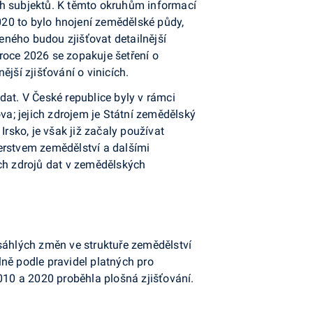
ch subjektů. K těmto okruhům informací
2020 to bylo hnojení zemědělské půdy,
ného budou zjišťovat detailnější
roce 2026 se zopakuje šetření o
jší zjišťování o vinicích.
 dat. V České republice byly v rámci
va; jejich zdrojem je Státní zemědělský
sko, je však již začaly používat
erstvem zemědělství a dalšími
ích zdrojů dat v zemědělských
zsáhlých změn ve struktuře zemědělství
ně podle pravidel platných pro
010 a 2020 proběhla plošná zjišťování.