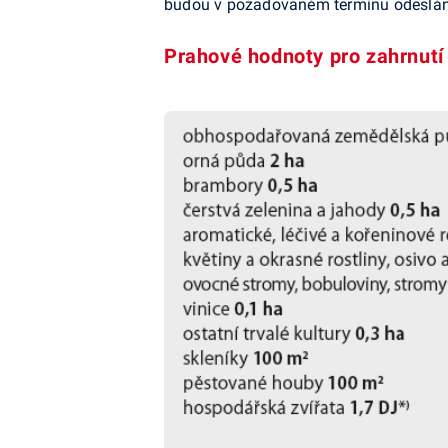
budou v požadovaném termínu odeslán
Prahové hodnoty pro zahrnutí