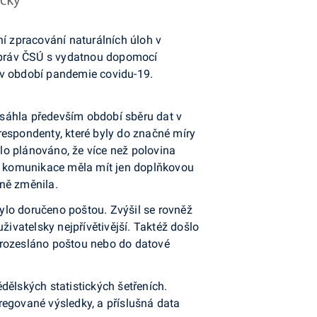
ní zpracování naturálních úloh v
 správ ČSÚ s vydatnou dopomocí
 v období pandemie covidu-19.
asáhla především období sběru dat v
respondenty, které byly do značné míry
lo plánováno, že více než polovina
ická komunikace měla mít jen doplňkovou
ně změnila.
ylo doručeno poštou. Zvýšil se rovněž
živatelsky nejpřívětivější. Taktéž došlo
 rozesláno poštou nebo do datové
dělských statistických šetřeních.
regované výsledky, a příslušná data