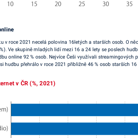
online
u v roce 2021 necelá polovina 16letých a starších osob. O ně
). Ve skupině mladých lidí mezi 16 a 24 lety se poslech hudby
dbu online 92 % osob. Nejvíce Češi využívali streamingových 
si hudbu přehrálo v roce 2021 přibližně 46 % osob starších 16 l
ernet v ČR (%, 2021)