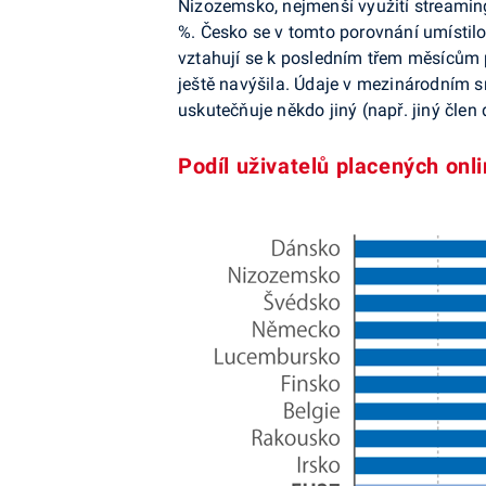
Nizozemsko, nejmenší využití streamin
%. Česko se v tomto porovnání umístilo
vztahují se k posledním třem měsícům 
ještě navýšila. Údaje v mezinárodním sr
uskutečňuje někdo jiný (např. jiný člen
Podíl uživatelů placených onl