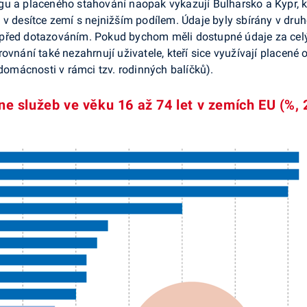
gu a placeného stahování naopak vykazují Bulharsko a Kypr, k
 v desítce zemí s nejnižším podílem. Údaje byly sbírány v druh
před dotazováním. Pokud bychom měli dostupné údaje za celý k
ovnání také nezahrnují uživatele, kteří sice využívají placené
 domácnosti v rámci tzv. rodinných balíčků).
ine služeb ve věku 16 až 74 let v zemích EU (%,