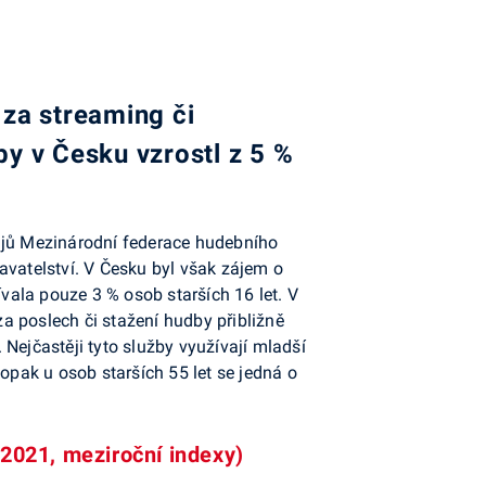
 za streaming či
by v Česku vzrostl z 5 %
dajů Mezinárodní federace hudebního
avatelství. V Česku byl však zájem o
ívala pouze 3 % osob starších 16 let. V
za poslech či stažení hudby přibližně
. Nejčastěji tyto služby využívají mladší
Naopak u osob starších 55 let se jedná o
–2021, meziroční indexy)