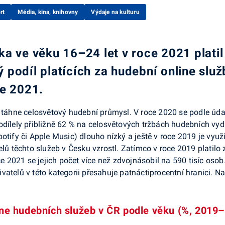
rt
Média, kina, knihovny
Výdaje na kulturu
a ve věku 16–24 let v roce 2021 platil
podíl platících za hudební online služ
ce 2021.
et táhne celosvětový hudební průmysl. V roce 2020 se podle ú
odílely přibližně 62 % na celosvětových tržbách hudebních vyd
otify či Apple Music) dlouho nízký a ještě v roce 2019 je využ
elů těchto služeb v Česku vzrostl. Zatímco v roce 2019 platilo 
ce 2021 se jejich počet více než zdvojnásobil na 590 tisíc osob
uživatelů v této kategorii přesahuje patnáctiprocentní hranici. 
ine hudebních služeb v ČR podle věku (%, 2019