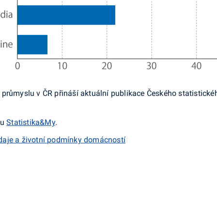
 průmyslu v ČR přináší aktuální publikace Českého statistick
su
Statistika&My
.
ýdaje a životní podmínky domácností