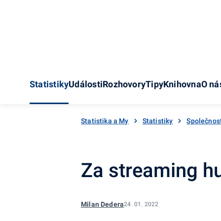
Statistiky
Události
Rozhovory
Tipy
Knihovna
O ná
Statistika a My
Statistiky
Společnos
Za streaming hu
Milan Dedera
24. 01. 2022