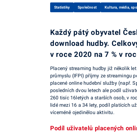
Statistiky
Společnost
Kultura, média, spo
Každý pátý obyvatel Česk
download hudby. Celkový 
v roce 2020 na 7 % v ro
Placený streaming hudby již několik l
průmyslu (IFPI) příjmy ze streamingu p
placené online hudební služby (např. Sp
posledních dvou letech ale podíl uživat
260 tisíc 16letých a starších osob, v ro
lidé mezi 16 a 34 lety, podíl platících 
víceméně ojedinělou aktivitu.
Podíl uživatelů placených onl