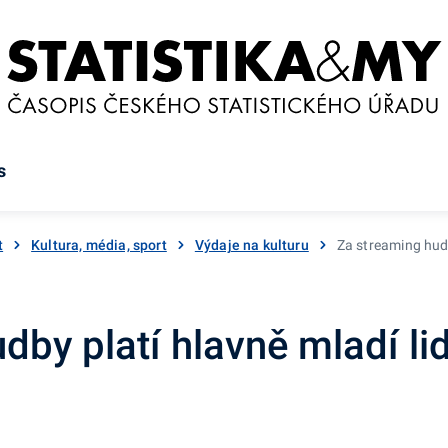
s
t
Kultura, média, sport
Výdaje na kulturu
Za streaming hudb
dby platí hlavně mladí li