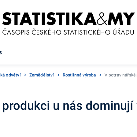
s
ká odvětví
Zemědělství
Rostlinná výroba
V potravinářské 
 produkci u nás dominují 