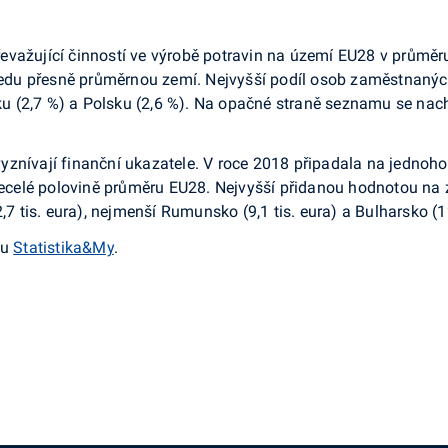
važující činností ve výrobě potravin na území EU28 v průměru
hledu přesně průměrnou zemí. Nejvyšší podíl osob zaměstnaných
cku (2,7 %) a Polsku (2,6 %). Na opačné straně seznamu se nach
yznívají finanční ukazatele. V roce 2018 připadala na jedno
á necelé polovině průměru EU28. Nejvyšší přidanou hodnotou n
,7 tis. eura), nejmenší Rumunsko (9,1 tis. eura) a Bulharsko (12
su
Statistika&My
.