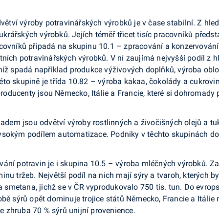
odvětví výroby potravinářských výrobků je v čase stabilní. Z h
rářských výrobků. Jejích téměř třicet tisíc pracovníků předsta
racovníků připadá na skupinu 10.1 – zpracování a konzervová
tních potravinářských výrobků. V ní zaujímá nejvyšší podíl z h
 níž spadá například produkce výživových doplňků, výroba ob
to skupině je třída 10.82 – výroba kakaa, čokolády a cukrovi
ducenty jsou Německo, Itálie a Francie, které si dohromady př
em jsou odvětví výroby rostlinných a živočišných olejů a tuk
ysokým podílem automatizace. Podniky v těchto skupinách do
vání potravin je i skupina 10.5 – výroba mléčných výrobků. 
inu tržeb. Největší podíl na nich mají sýry a tvaroh, kterých 
o a smetana, jichž se v ČR vyprodukovalo 750 tis. tun. Do evr
robě sýrů opět dominuje trojice států Německo, Francie a Itá
 zhruba 70 % sýrů unijní provenience.