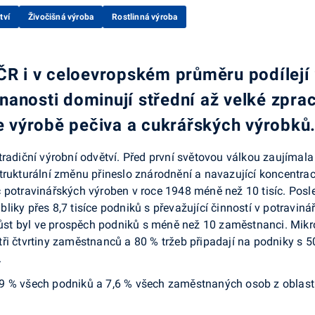
tví
Živočišná výroba
Rostlinná výroba
ČR i v celoevropském průměru podílejí 
anosti dominují střední až velké zprac
 výrobě pečiva a cukrářských výrobků
tradiční výrobní odvětví. Před první světovou válkou zaujímal
trukturální změnu přineslo znárodnění a navazující koncentrace
potravinářských výroben v roce 1948 méně než 10 tisíc. Posled
iky přes 8,7 tisíce podniků s převažující činností v potraviná
árůst byl ve prospěch podniků s méně než 10 zaměstnanci. Mikr
ři čtvrtiny zaměstnanců a 80 % tržeb připadají na podniky s 
.
9 % všech podniků a 7,6 % všech zaměstnaných osob z oblast