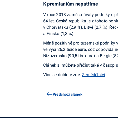
K premiantům nepatříme
V roce 2018 zaměstnávaly podniky s pře
64 let. Česká republika je z tohoto po
v Chorvatsku (2,9 %), Litvě (2,7 %), Ře
a Finsko (1,3 %).
Méně pozitivně pro tuzemské podniky v
ve výši 26,2 tisíce eura, což odpovíd
Nizozemsko (90,5 tis. eura) a Belgie (82
Článek si můžete přečíst také v časopi
Více se dočtete zde:
Zemědělství
Předchozí článek