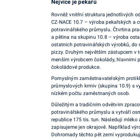
Nejvíce je pekařů
Rovněž vnitřní struktura jednotlivých 
CZ-NACE 10.7 – výroba pekařských a cuk
potravinářského průmyslu. Čtvrtina p
a pětina na skupinu 10.8 – výroba osta
ostatních potravinářských výrobků, do
pizzy. Druhým největším zástupcem v té
menším výrobcem čokolády, hlavními pro
čokoládové produkce.
Pomyslným zaměstnavatelským protiklad
průmyslových krmiv (skupina 10.9) s v
nízkém počtu zaměstnaných osob.
Důležitým a tradičním odvětvím zpraco
potravinářského průmyslu a vytváří osm
republice 175 tis. tun. Následují mlék
zapisujeme jen okrajově. Například vý
Dohromady těchto pět zemí vyprodukuje