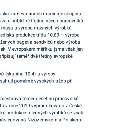
lediska zaměstnanosti dominuje skupina
vuje přibližně třetinu všech pracovníků
ní masa a výroba masných výrobků
lediska produkce třída 10.89 – výroba
ložených baget a sendvičů nebo výroba
nek. V evropském měřítku jsme však jen
ipisují téměř dvě třetiny evropské
ů (skupina 10.4) a výroby
sahují poměrně vysokých tržeb při
Zaměstnává téměř desetinu pracovníků
bylo v roce 2019 vyprodukováno v České
opské produkce mléčných výrobků se však
lie následovaná Nizozemskem a Polskem.