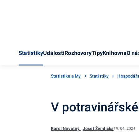
Statistiky
Události
Rozhovory
Tipy
Knihovna
O ná
Statistika a My
Statistiky
Hospodářs
V potravinářské
,
Karel Novotný
Josef Žemlička
19. 04. 2021