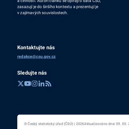
a činností. Autoři článků se opírají o data ČSÚ,
zasazují je do širšího kontextu a prezentují je
v zajímavých souvislostech.
Kontaktujte nás
redakce@csu.gov.cz
Sledujte nás
© Český statistický úřad (ČSÚ) | 2026
Aktualizováno dne: 09. 05.