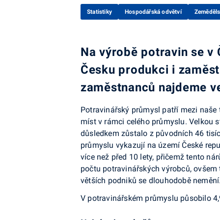
Statistiky
Hospodářská odvětví
Zeměděls
Na výrobě potravin se v 
Česku produkci i zaměstn
zaměstnanců najdeme ve
Potravinářský průmysl patří mezi naše 
míst v rámci celého průmyslu. Velkou s
důsledkem zůstalo z původních 46 tisíc 
průmyslu vykazují na území České republ
více než před 10 lety, přičemž tento n
počtu potravinářských výrobců, ovšem t
větších podniků se dlouhodobě nemění
V potravinářském průmyslu působilo 4,