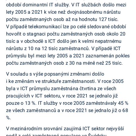
období dominantní IT služby. V IT službách došlo mezi
lety 2005 a 2021 k více než dvojnásobnému nárůstu
počtu zaměstnaných osob až na hodnotu 127 tisíc.
V případě telekomunikací lze po celé sledované období
hovořit o stagnaci počtu zaměstnaných osob okolo 20
tisíc a v obchodě s ICT došlo jen k velmi nepatrnému
nárůstu z 10 na 12 tisíc zaměstnanců. V případě ICT
průmyslu byl mezi lety 2005 a 2021 zaznamenán pokles
počtu zaměstnaných osob z 30 na méně než 25 tisíc.
V souladu s výše popsanými změnami došlo
i ke změnám ve struktuře zaměstnanosti. V roce 2005
byla v ICT průmyslu zaměstnána čtvrtina ze všech
pracujících v ICT sektoru, v roce 2021 se jednalo již
pouze o 13 %. IT služby v roce 2005 zaměstnávaly 45 %
ze všech zaměstnanců a v roce 2021 se jednalo již o 68
%.
V mezinárodním srovnání zaujímá ICT sektor nejvyšší
podíl z celé zaměstnané populace ve Švédsku