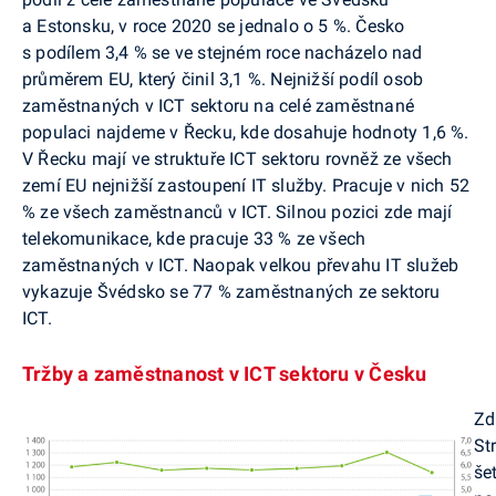
a Estonsku, v roce 2020 se jednalo o 5 %. Česko
s podílem 3,4 % se ve stejném roce nacházelo nad
průměrem EU, který činil 3,1 %. Nejnižší podíl osob
zaměstnaných v ICT sektoru na celé zaměstnané
populaci najdeme v Řecku, kde dosahuje hodnoty 1,6 %.
V Řecku mají ve struktuře ICT sektoru rovněž ze všech
zemí EU nejnižší zastoupení IT služby. Pracuje v nich 52
% ze všech zaměstnanců v ICT. Silnou pozici zde mají
telekomunikace, kde pracuje 33 % ze všech
zaměstnaných v ICT. Naopak velkou převahu IT služeb
vykazuje Švédsko se 77 % zaměstnaných ze sektoru
ICT.
Tržby a zaměstnanost v ICT sektoru v Česku
Zd
St
še