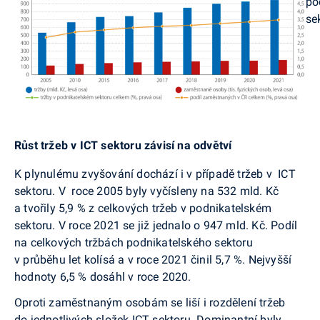
po
se
Růst tržeb v ICT sektoru závisí na odvětví
K plynulému zvyšování dochází i v případě tržeb v ICT
sektoru. V roce 2005 byly vyčísleny na 532 mld. Kč
a tvořily 5,9 % z celkových tržeb v podnikatelském
sektoru. V roce 2021 se již jednalo o 947 mld. Kč. Podíl
na celkových tržbách podnikatelského sektoru
v průběhu let kolísá a v roce 2021 činil 5,7 %. Nejvyšší
hodnoty 6,5 % dosáhl v roce 2020.
Oproti zaměstnaným osobám se liší i rozdělení tržeb
do jednotlivých složek ICT sektoru. Dominantní byly