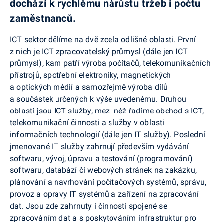
dochází k rychlému nárůstu tržeb i počtu
zaměstnanců.
ICT sektor dělíme na dvě zcela odlišné oblasti. První
z nich je ICT zpracovatelský průmysl (dále jen ICT
průmysl), kam patří výroba počítačů, telekomunikačních
přístrojů, spotřební elektroniky, magnetických
a optických médií a samozřejmě výroba dílů
a součástek určených k výše uvedenému. Druhou
oblastí jsou ICT služby, mezi něž řadíme obchod s ICT,
telekomunikační činnosti a služby v oblasti
informačních technologií (dále jen IT služby). Poslední
jmenované IT služby zahrnují především vydávání
softwaru, vývoj, úpravu a testování (programování)
softwaru, databází či webových stránek na zakázku,
plánování a navrhování počítačových systémů, správu,
provoz a opravy IT systémů a zařízení na zpracování
dat. Jsou zde zahrnuty i činnosti spojené se
zpracováním dat a s poskytováním infrastruktur pro