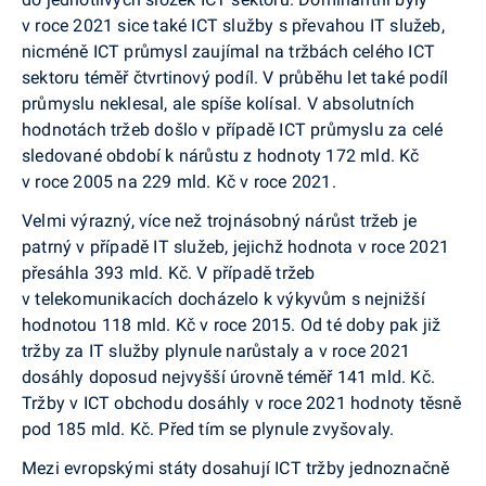
v roce 2021 sice také ICT služby s převahou IT služeb,
nicméně ICT průmysl zaujímal na tržbách celého ICT
sektoru téměř čtvrtinový podíl. V průběhu let také podíl
průmyslu neklesal, ale spíše kolísal. V absolutních
hodnotách tržeb došlo v případě ICT průmyslu za celé
sledované období k nárůstu z hodnoty 172 mld. Kč
v roce 2005 na 229 mld. Kč v roce 2021.
Velmi výrazný, více než trojnásobný nárůst tržeb je
patrný v případě IT služeb, jejichž hodnota v roce 2021
přesáhla 393 mld. Kč. V případě tržeb
v telekomunikacích docházelo k výkyvům s nejnižší
hodnotou 118 mld. Kč v roce 2015. Od té doby pak již
tržby za IT služby plynule narůstaly a v roce 2021
dosáhly doposud nejvyšší úrovně téměř 141 mld. Kč.
Tržby v ICT obchodu dosáhly v roce 2021 hodnoty těsně
pod 185 mld. Kč. Před tím se plynule zvyšovaly.
Mezi evropskými státy dosahují ICT tržby jednoznačně