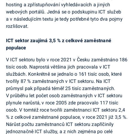
hosting a zpřístupňování vyhledávacích a jiných
webových portálů. Jedná se o podskupinu ICT služeb
a v následujícím textu je tedy potřebné tyto dva pojmy
rozlišovat.
ICT sektor zaujímá 3,5 % z celkové zaměstnané
populace
V ICT sektoru bylo v roce 2021 v Česku zaměstnáno 186
tisíc osob. Naprostá většina jich pracovala v ICT
službách. Konkrétně se jednalo o 161 tisíc osob, které
tvořily 87 % zaměstnaných v ICT sektoru. Na ICT
průmysl pak připadá téměř 25 tisíc zaměstnaných.
V průběhu let počet osob zaměstnaných v ICT sektoru
plynule narůstá, v roce 2005 zde pracovalo 117 tisíc
osob. V tomtéž roce tvořili zaměstnanci ICT sektoru 2,4
% z celkové zaměstnané populace, v roce 2021 již 3,5 %.
Nárůst počtu zaměstnanců ICT sektoru zapříčinily
jednoznačně ICT služby, a z nich zejména po celé