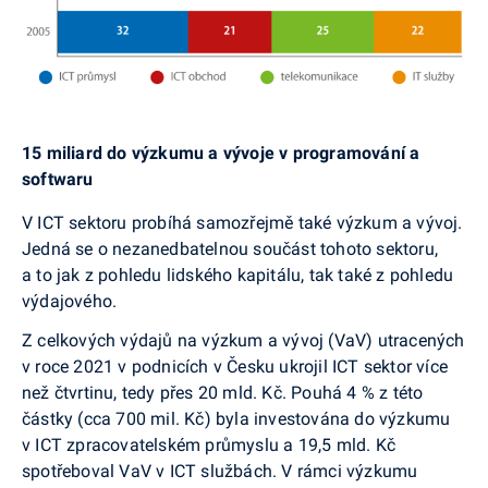
15 miliard do výzkumu a vývoje v programování a
softwaru
V ICT sektoru probíhá samozřejmě také výzkum a vývoj.
Jedná se o nezanedbatelnou součást tohoto sektoru,
a to jak z pohledu lidského kapitálu, tak také z pohledu
výdajového.
Z celkových výdajů na výzkum a vývoj (VaV) utracených
v roce 2021 v podnicích v Česku ukrojil ICT sektor více
než čtvrtinu, tedy přes 20 mld. Kč. Pouhá 4 % z této
částky (cca 700 mil. Kč) byla investována do výzkumu
v ICT zpracovatelském průmyslu a 19,5 mld. Kč
spotřeboval VaV v ICT službách. V rámci výzkumu