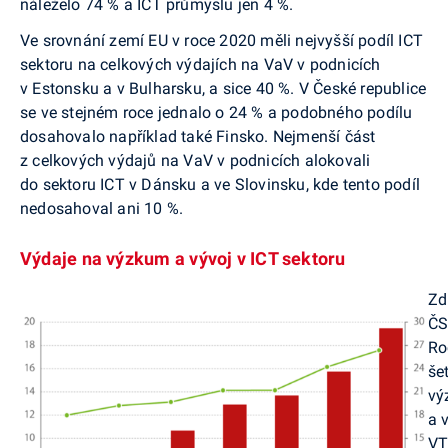
náleželo 74 % a ICT průmyslu jen 4 %.
Ve srovnání zemí EU v roce 2020 měli nejvyšší podíl ICT
sektoru na celkových výdajích na VaV v podnicích
v Estonsku a v Bulharsku, a sice 40 %. V České republice
se ve stejném roce jednalo o 24 % a podobného podílu
dosahovalo například také Finsko. Nejmenší část
z celkových výdajů na VaV v podnicích alokovali
do sektoru ICT v Dánsku a ve Slovinsku, kde tento podíl
nedosahoval ani 10 %.
Výdaje na výzkum a vývoj v ICT sektoru
Zd
ČS
Ro
še
vý
a 
VT