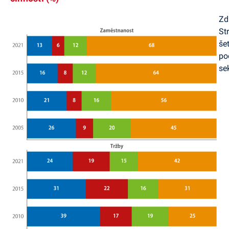
Zd
St
še
po
se