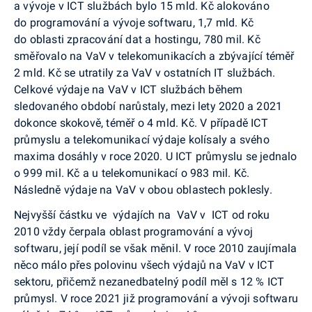
a vývoje v ICT službách bylo 15 mld. Kč alokováno
do programování a vývoje softwaru, 1,7 mld. Kč
do oblasti zpracování dat a hostingu, 780 mil. Kč
směřovalo na VaV v telekomunikacích a zbývající téměř
2 mld. Kč se utratily za VaV v ostatních IT službách.
Celkové výdaje na VaV v ICT službách během
sledovaného období narůstaly, mezi lety 2020 a 2021
dokonce skokově, téměř o 4 mld. Kč. V případě ICT
průmyslu a telekomunikací výdaje kolísaly a svého
maxima dosáhly v roce 2020. U ICT průmyslu se jednalo
o 999 mil. Kč a u telekomunikací o 983 mil. Kč.
Následně výdaje na VaV v obou oblastech poklesly.
Nejvyšší částku ve výdajích na VaV v ICT od roku
2010 vždy čerpala oblast programování a vývoj
softwaru, její podíl se však měnil. V roce 2010 zaujímala
něco málo přes polovinu všech výdajů na VaV v ICT
sektoru, přičemž nezanedbatelný podíl měl s 12 % ICT
průmysl. V roce 2021 již programování a vývoji softwaru