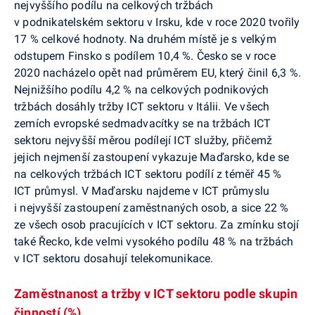
nejvyššího podílu na celkových tržbách
v podnikatelském sektoru v Irsku, kde v roce 2020 tvořily
17 % celkové hodnoty. Na druhém místě je s velkým
odstupem Finsko s podílem 10,4 %. Česko se v roce
2020 nacházelo opět nad průměrem EU, který činil 6,3 %.
Nejnižšího podílu 4,2 % na celkových podnikových
tržbách dosáhly tržby ICT sektoru v Itálii. Ve všech
zemích evropské sedmadvacítky se na tržbách ICT
sektoru nejvyšší měrou podílejí ICT služby, přičemž
jejich nejmenší zastoupení vykazuje Maďarsko, kde se
na celkových tržbách ICT sektoru podílí z téměř 45 %
ICT průmysl. V Maďarsku najdeme v ICT průmyslu
i nejvyšší zastoupení zaměstnaných osob, a sice 22 %
ze všech osob pracujících v ICT sektoru. Za zmínku stojí
také Řecko, kde velmi vysokého podílu 48 % na tržbách
v ICT sektoru dosahují telekomunikace.
Zaměstnanost a tržby v ICT sektoru podle skupin
činností (%)