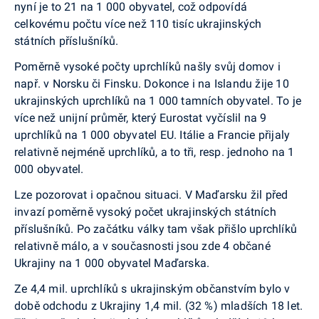
nyní je to 21 na 1 000 obyvatel, což odpovídá
celkovému počtu více než 110 tisíc ukrajinských
státních příslušníků.
Poměrně vysoké počty uprchlíků našly svůj domov i
např. v Norsku či Finsku. Dokonce i na Islandu žije 10
ukrajinských uprchlíků na 1 000 tamních obyvatel. To je
více než unijní průměr, který Eurostat vyčíslil na 9
uprchlíků na 1 000 obyvatel EU. Itálie a Francie přijaly
relativně nejméně uprchlíků, a to tři, resp. jednoho na 1
000 obyvatel.
Lze pozorovat i opačnou situaci. V Maďarsku žil před
invazí poměrně vysoký počet ukrajinských státních
příslušníků. Po začátku války tam však přišlo uprchlíků
relativně málo, a v současnosti jsou zde 4 občané
Ukrajiny na 1 000 obyvatel Maďarska.
Ze 4,4 mil. uprchlíků s ukrajinským občanstvím bylo v
době odchodu z Ukrajiny 1,4 mil. (32 %) mladších 18 let.