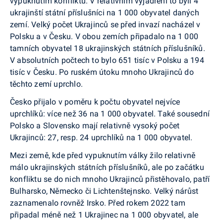
vypuknutím konfliktu. V relativním vyjádření to byli 4
ukrajinští státní příslušníci na 1 000 obyvatel daných
zemí. Velký počet Ukrajinců se před invazí nacházel v
Polsku a v Česku. V obou zemích připadalo na 1 000
tamních obyvatel 18 ukrajinských státních příslušníků.
V absolutních počtech to bylo 651 tisíc v Polsku a 194
tisíc v Česku. Po ruském útoku mnoho Ukrajinců do
těchto zemí uprchlo.
Česko přijalo v poměru k počtu obyvatel nejvíce
uprchlíků: více než 36 na 1 000 obyvatel. Také sousední
Polsko a Slovensko mají relativně vysoký počet
Ukrajinců: 27, resp. 24 uprchlíků na 1 000 obyvatel.
Mezi země, kde před vypuknutím války žilo relativně
málo ukrajinských státních příslušníků, ale po začátku
konfliktu se do nich mnoho Ukrajinců přistěhovalo, patří
Bulharsko, Německo či Lichtenštejnsko. Velký nárůst
zaznamenalo rovněž Irsko. Před rokem 2022 tam
připadal méně než 1 Ukrajinec na 1 000 obyvatel, ale