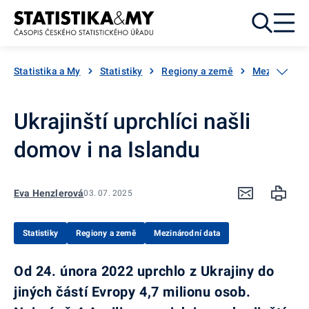
Přejít k obsahu
Statistika a My
Statistiky
Regiony a země
Mezinárodní
Ukrajinští uprchlíci našli
domov i na Islandu
Eva Henzlerová
03. 07. 2025
Statistiky
Regiony a země
Mezinárodní data
Od 24. února 2022 uprchlo z Ukrajiny do
jiných částí Evropy 4,7 milionu osob.