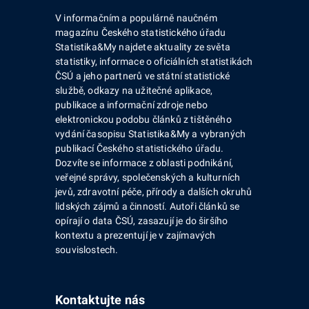
V informačním a populárně naučném
magazínu Českého statistického úřadu
Statistika&My najdete aktuality ze světa
statistiky, informace o oficiálních statistikách
ČSÚ a jeho partnerů ve státní statistické
službě, odkazy na užitečné aplikace,
publikace a informační zdroje nebo
elektronickou podobu článků z tištěného
vydání časopisu Statistika&My a vybraných
publikací Českého statistického úřadu.
Dozvíte se informace z oblasti podnikání,
veřejné správy, společenských a kulturních
jevů, zdravotní péče, přírody a dalších okruhů
lidských zájmů a činností. Autoři článků se
opírají o data ČSÚ, zasazují je do širšího
kontextu a prezentují je v zajímavých
souvislostech.
Kontaktujte nás