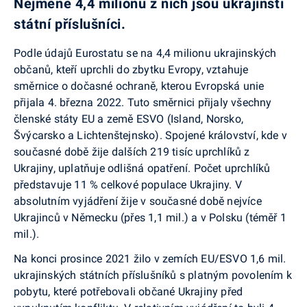
Nejméně 4,4 milionu z nich jsou ukrajinští
státní příslušníci.
Podle údajů Eurostatu se na 4,4 milionu ukrajinských
občanů, kteří uprchli do zbytku Evropy, vztahuje
směrnice o dočasné ochraně, kterou Evropská unie
přijala 4. března 2022. Tuto směrnici přijaly všechny
členské státy EU a země ESVO (Island, Norsko,
Švýcarsko a Lichtenštejnsko). Spojené království, kde v
současné době žije dalších 219 tisíc uprchlíků z
Ukrajiny, uplatňuje odlišná opatření. Počet uprchlíků
představuje 11 % celkové populace Ukrajiny. V
absolutním vyjádření žije v současné době nejvíce
Ukrajinců v Německu (přes 1,1 mil.) a v Polsku (téměř 1
mil.).
Na konci prosince 2021 žilo v zemích EU/ESVO 1,6 mil.
ukrajinských státních příslušníků s platným povolením k
pobytu, které potřebovali občané Ukrajiny před