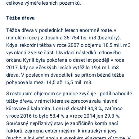
celkové výměře lesních pozemků
.
Těžba dřeva
T
ěžb
a dřeva v posledních letech enormně roste, v
minulém roce již dosáhla 35 754 tis. m
3
(bez kůry).
Kdysi rekordní těžba v roce 2007 o objemu 18,5 mil. m
3
vyvolaná z velké části likvidací následků lednového
orkánu Kyrill byla pokořena o deset let později v roce
2017, kdy se v českých lesích vytěžilo 19,4 mil. m
3
dřeva. V posledním dvacetiletí se přitom běžná těžba
pohybovala mezi 14,5 až 16,5 mil. m
3
.
S rostoucím objemem se prudce zvyšuje i podíl nahodil
é
těžby
dřeva, v rámci které se zpracovávala hlavně
kůrovcová kalamita. Loni už dosáhl 94,8 %, zatímco
v roce 2016 to bylo 53,4 % a v roce 2014 jen 29,3 %.
Současný nepříznivý stav je zapříčiněn kombinací
faktorů, zejména extrémnějšími klimatickými jevy
(sucho, silný vítr) spolu s vysokým výskytem kůrovce. V