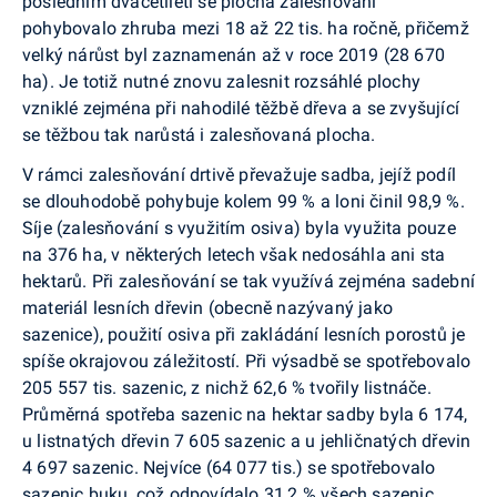
posledním dvacetiletí se plocha zalesňování
pohybovalo zhruba mezi 18 až 22 tis. ha ročně, přičemž
velký nárůst byl zaznamenán až v roce 2019 (28 670
ha). Je totiž nutné znovu zalesnit rozsáhlé plochy
vzniklé zejména při nahodilé těžbě dřeva a se zvyšující
se těžbou tak narůstá i zalesňovaná plocha.
V rámci zalesňování drtivě převažuje sadba, jejíž podíl
se dlouhodobě pohybuje kolem 99 % a loni činil 98,9 %.
Síje (zalesňování s využitím osiva) byla využita pouze
na 376 ha, v některých letech však nedosáhla ani sta
hektarů. Při zalesňování se tak využívá zejména sadební
materiál lesních dřevin (obecně nazývaný jako
sazenice), použití osiva při zakládání lesních porostů je
spíše okrajovou záležitostí. Při výsadbě se spotřebovalo
205 557 tis. sazenic, z nichž 62,6 % tvořily listnáče.
Průměrná spotřeba sazenic na hektar sadby byla 6 174,
u listnatých dřevin 7 605 sazenic a u jehličnatých dřevin
4 697 sazenic. Nejvíce (64 077 tis.) se spotřebovalo
sazenic buku, což odpovídalo 31,2 % všech sazenic.