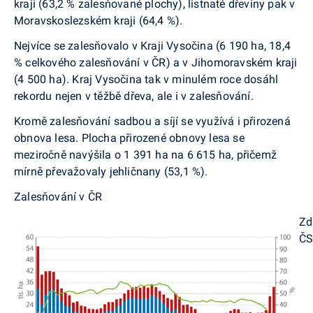
kraji (63,2 % zalesňované plochy), listnaté dřeviny pak v
Moravskoslezském kraji (64,4 %).
Nejvíce se zalesňovalo v Kraji Vysočina (6 190 ha, 18,4
% celkového zalesňování v ČR) a v Jihomoravském kraji
(4 500 ha). Kraj Vysočina tak v minulém roce dosáhl
rekordu nejen v tě
žbě dřeva, ale i v zalesňování.
Kromě zalesňování sadbou a síjí se využívá i přirozená
obnova lesa. Plocha přirozené obnovy lesa se
meziročně navýšila o 1 391 ha na 6 615 ha, přičemž
mírně p
řevažovaly jehličnany (53,1 %)
.
Zalesňování
v ČR
Zd
Č