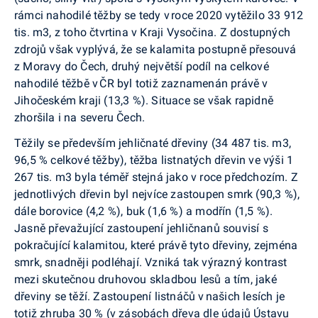
rámci nahodilé těžby se tedy v roce 2020 vytěžilo 33 912
tis. m
3
, z toho čtvrtina v Kraji Vysočina. Z dostupných
zdrojů však vyplývá, že se kalamita postupně přesouvá
z Moravy do Čech, druhý největší podíl na celkové
nahodilé těžbě v
ČR
byl totiž zaznamenán právě v
Jihočesk
ém
kraji (13,3 %). Situace se však rapidně
zhoršila i na severu Čech.
Těžily se především jehličnaté dřeviny (34 487 tis. m
3
,
96,5 % celkové těžby), těžba listnatých dřevin ve výši 1
267 tis. m
3
byla téměř stejná jako v roce předchozím. Z
jednotlivých dřevin byl nejvíce zastoupen smrk (90,3 %),
dále borovice (4,2 %), buk (1,6 %) a modřín (1,5 %).
Jasně převažující zastoupení jehličnanů souvisí s
pokračující kalamitou, které právě tyto dřeviny, zejména
smrk, snadněji podléhají. Vzniká tak výrazný kontrast
mezi skutečnou druhovou skladbou lesů a tím, jaké
dřeviny se těží. Zastoupení listnáčů v našich lesích je
totiž zhruba 30 % (v zásobách dřeva dle údajů Ústavu