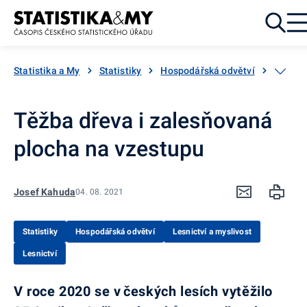
Přejít k obsahu
Statistika a My
Statistiky
Hospodářská odvětví
Lesnict
Těžba dřeva i zalesňovaná
plocha na vzestupu
Josef Kahuda
04. 08. 2021
Statistiky
Hospodářská odvětví
Lesnictví a myslivost
Lesnictví
V roce 2020 se v
českých
lesích vytěžilo