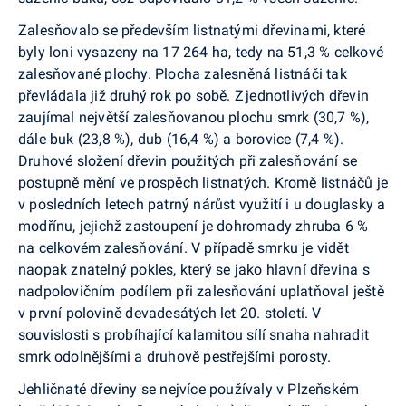
Zalesňovalo se především listnatými dřevinami, které
byly loni vysazeny na 17 264 ha, tedy na 51,3 % celkové
zalesňované plochy. Plocha zalesněná listnáči tak
převládala již druhý rok po sobě. Z jednotlivých dřevin
zaujímal největší zalesňovanou plochu smrk (30,7 %),
dále buk (23,8 %), dub (16,4 %) a borovice (7,4 %).
Druhové složení dřevin použitých při zalesňování se
postupně mění ve prospěch listnatých. Kromě listnáčů je
v posledních letech patrný nárůst využití i u douglasky a
modřínu, jejichž zastoupení je dohromady zhruba 6 %
na celkovém zalesňování. V případě smrku je vidět
naopak znatelný pokles, který se jako hlavní dřevina s
nadpolovičním podílem při zalesňování uplatňoval ještě
v první polovině devadesátých let 20. století. V
souvislosti s probíhající kalamitou sílí snaha nahradit
smrk odolnějšími a druhově pestřejšími porosty.
Jehličnaté dřeviny se nejvíce používaly v Plzeňském