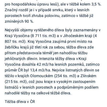
pro hospodářskou úpravu lesů), ale v těžbě kolem 3,5 %.
Značný rozdíl je i v případě smrku, který v lesních
porostech tvoří zhruba polovinu, zatímco v těžbě již
zmíněných 90 %.
Nejvyšší objemy vytěženého dřeva byly zaznamenány v
Kraji Vysočina (8 711 tis. m
3
) a v Jihočeském kraji (4
807 tis. m
3
). Kraj Vysočina zaujímá první místo na
žebříčku krajů již třetí rok za sebou, těžba dřeva zde
přitom představovala téměř jen nahodilou těžbu
jehličnatých dřevin. Intenzita těžby dřeva v Kraji
Vysočina dosáhla 42 m
3
/ha lesních pozemků, zatímco
průměr ČR byl 13,4 m
3
/ha. Nejvíce listnatých dřevin se
těžilo v krajích Olomouckém (254 tis. m
3
) a Zlínském
(215 tis. m
3
), což jsou kraje s vysokým zastoupením
listnáčů v lesních porostech a podprůměrným podílem
nahodilé těžby na celkové těžbě dřeva
.
Těžba dřeva v ČR