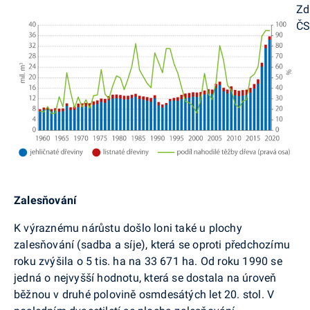
Zd
Č
Zalesňování
K výraznému nárůstu došlo loni také u plochy
zalesňování (sadba a síje), která se oproti předchozímu
roku zvýšila o 5 tis. ha na 33 671 ha. Od roku 1990 se
jedná o nejvyšší hodnotu, kter
á
se dostala na úroveň
běžnou v druhé polovině osmdesátých let 20. stol. V