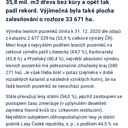
35,8 mil. m
3
dřeva b
ez kůry a opět tak
padl rekord.
Výjimečná byla také plocha
z
alesňování o rozloze 33 671 ha
.
Výměra lesních pozemků činila k 31. 12. 2020 dle údajů
z katastru 2 677 329 ha (33,9 % celkové výměry ČR).
Mezi kraje s nejvyšším podílem lesních pozemků na
celkové výměře patří Liberecký (44,7 %), Karlovarský
(43,8 %) a Plzeňský (40,4 %), největší absolutní výměru
lesních pozemků má jednoznačně Jihočeský kraj (380
271 ha). Je však třeba brát v potaz (zejména v době
rozsáhlých kalamit a následně vzniklých holin), že na
řadě lesních pozemků se
nenachází porost.
Stále převažují lesy státní (54,0 %), jejichž zastoupení se
postupem času zmenšuje (v uplynulém desetiletí
zejména hlavně kvůli tzv. církevním restitucím).
Největším subjektem obhospodařujícím lesy je státní
podnik Lesy České republiky, s. p., s podílem 44,5 % na