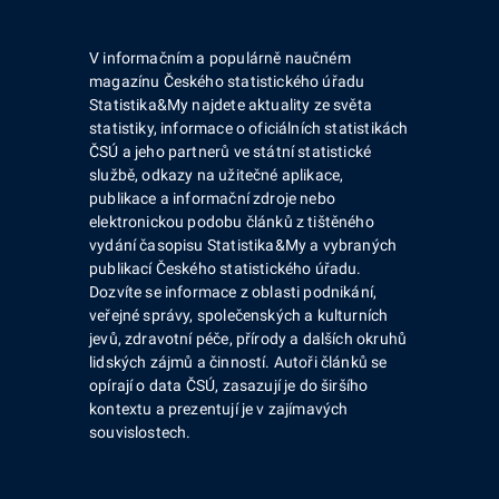
V informačním a populárně naučném
magazínu Českého statistického úřadu
Statistika&My najdete aktuality ze světa
statistiky, informace o oficiálních statistikách
ČSÚ a jeho partnerů ve státní statistické
službě, odkazy na užitečné aplikace,
publikace a informační zdroje nebo
elektronickou podobu článků z tištěného
vydání časopisu Statistika&My a vybraných
publikací Českého statistického úřadu.
Dozvíte se informace z oblasti podnikání,
veřejné správy, společenských a kulturních
jevů, zdravotní péče, přírody a dalších okruhů
lidských zájmů a činností. Autoři článků se
opírají o data ČSÚ, zasazují je do širšího
kontextu a prezentují je v zajímavých
souvislostech.