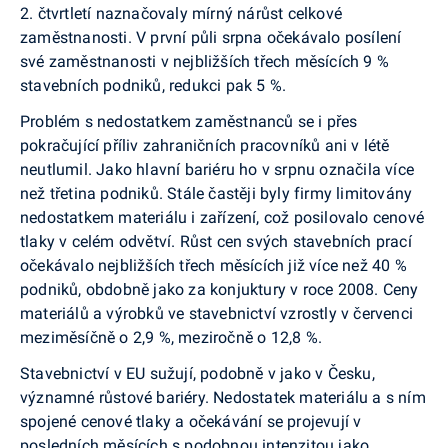
2. čtvrtletí naznačovaly mírný nárůst celkové
zaměstnanosti. V první půli srpna očekávalo posílení
své zaměstnanosti v nejbližších třech měsících 9 %
stavebních podniků, redukci pak 5 %.
Problém s nedostatkem zaměstnanců se i přes
pokračující příliv zahraničních pracovníků ani v létě
neutlumil. Jako hlavní bariéru ho v srpnu označila více
než třetina podniků. Stále častěji byly firmy limitovány
nedostatkem materiálu i zařízení, což posilovalo cenové
tlaky v celém odvětví. Růst cen svých stavebních prací
očekávalo nejbližších třech měsících již více než 40 %
podniků, obdobně jako za konjuktury v roce 2008. Ceny
materiálů a výrobků ve stavebnictví vzrostly v červenci
meziměsíčně o 2,9 %, meziročně o 12,8 %.
Stavebnictví v EU sužují, podobně v jako v Česku,
významné růstové bariéry. Nedostatek materiálu a s ním
spojené cenové tlaky a očekávání se projevují v
posledních měsících s podobnou intenzitou jako