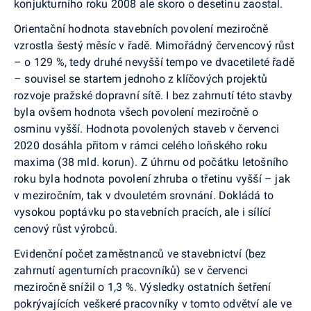
konjukturního roku 2008 ale skoro o desetinu zaostal.
Orientační hodnota stavebních povolení meziročně
vzrostla šestý měsíc v řadě. Mimořádný červencový růst
– o 129 %, tedy druhé nevyšší tempo ve dvacetileté řadě
– souvisel se startem jednoho z klíčových projektů
rozvoje pražské dopravní sítě. I bez zahrnutí této stavby
byla ovšem hodnota všech povolení meziročně o
osminu vyšší. Hodnota povolených staveb v červenci
2020 dosáhla přitom v rámci celého loňského roku
maxima (38 mld. korun). Z úhrnu od počátku letošního
roku byla hodnota povolení zhruba o třetinu vyšší – jak
v meziročním, tak v dvouletém srovnání. Dokládá to
vysokou poptávku po stavebních pracích, ale i sílící
cenový růst výrobců.
Evidenční počet zaměstnanců ve stavebnictví (bez
zahrnutí agenturních pracovníků) se v červenci
meziročně snížil o 1,3 %. Výsledky ostatních šetření
pokrývajících veškeré pracovníky v tomto odvětví ale ve