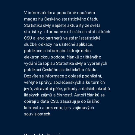
V informačním a populárně naučném
magazínu Českého statistického úřadu
Statistika&My najdete aktuality ze světa
statistiky, informace o oficiálních statistikách
ČSÚ a jeho partnerů ve státní statistické
službě, odkazy na užitečné aplikace,
publikace a informační zdroje nebo
elektronickou podobu článků z tištěného
vydání časopisu Statistika&My a vybraných
publikací Českého statistického úřadu.
Dozvíte se informace z oblasti podnikání,
veřejné správy, společenských a kulturních
jevů, zdravotní péče, přírody a dalších okruhů
lidských zájmů a činností. Autoři článků se
opírají o data ČSÚ, zasazují je do širšího
kontextu a prezentují je v zajímavých
souvislostech.