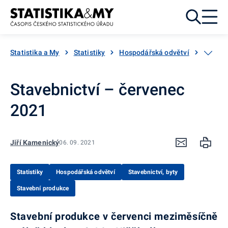
Přejít k obsahu
Statistika a My
Statistiky
Hospodářská odvětví
Stavebn
Stavebnictví – červenec
2021
Jiří Kamenický
06. 09. 2021
Statistiky
Hospodářská odvětví
Stavebnictví, byty
Stavební produkce
Stavební produkce v červenci meziměsíčně