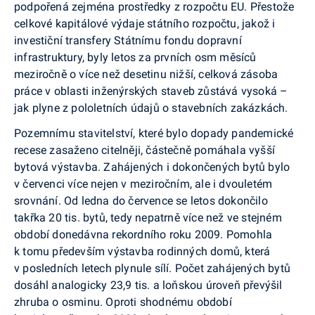
podpořená zejména prostředky z rozpočtu EU. Přestože
celkové kapitálové výdaje státního rozpočtu, jakož i
investiční transfery Státnímu fondu dopravní
infrastruktury, byly letos za prvních osm měsíců
meziročně o více než desetinu nižší, celková zásoba
práce v oblasti inženýrských staveb zůstává vysoká –
jak plyne z pololetních údajů o stavebních zakázkách.
Pozemnímu stavitelství, které bylo dopady pandemické
recese zasaženo citelněji, částečně pomáhala vyšší
bytová výstavba. Zahájených i dokončených bytů bylo
v červenci více nejen v meziročním, ale i dvouletém
srovnání. Od ledna do července se letos dokončilo
takřka 20 tis. bytů, tedy nepatrně více než ve stejném
období donedávna rekordního roku 2009. Pomohla
k tomu především výstavba rodinných domů, která
v posledních letech plynule sílí. Počet zahájených bytů
dosáhl analogicky 23,9 tis. a loňskou úroveň převýšil
zhruba o osminu. Oproti shodnému období