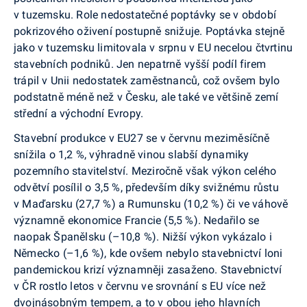
v tuzemsku. Role nedostatečné poptávky se v období
pokrizového oživení postupně snižuje. Poptávka stejně
jako v tuzemsku limitovala v srpnu v EU necelou čtvrtinu
stavebních podniků. Jen nepatrně vyšší podíl firem
trápil v Unii nedostatek zaměstnanců, což ovšem bylo
podstatně méně než v Česku, ale také ve většině zemí
střední a východní Evropy.
Stavební produkce v EU27 se v červnu meziměsíčně
snížila o 1,2 %, výhradně vinou slabší dynamiky
pozemního stavitelství. Meziročně však výkon celého
odvětví posílil o 3,5 %, především díky svižnému růstu
v Maďarsku (27,7 %) a Rumunsku (10,2 %) či ve váhově
významně ekonomice Francie (5,5 %). Nedařilo se
naopak Španělsku (–10,8 %). Nižší výkon vykázalo i
Německo (–1,6 %), kde ovšem nebylo stavebnictví loni
pandemickou krizí významněji zasaženo. Stavebnictví
v ČR rostlo letos v červnu ve srovnání s EU více než
dvojnásobným tempem, a to v obou jeho hlavních