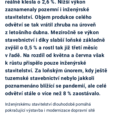
reálně klesla o 2,6 %. Nižší výkon
zaznamenaly pozemní i inženýrské
stavitelství. Objem produkce celého
odvětví se tak vrátil zhruba na úroveň
z letošního dubna. Meziročně se výkon
stavebnictví i díky slabší loňské základně
zvýšil o 0,5 % a rostl tak již třetí měsíc
v řadě. Na rozdíl od května a června však
k růstu přispělo pouze inženýrské
stavitelství. Za loňským únorem, kdy ještě
tuzemské stavebnictví nebylo jakkoli
poznamenáno blížící se pandemií, ale celé
odvětví stále o více než 8 % zaostávalo.
Inženýrskému stavitelství dlouhodobě pomáhá
pokračující výstavba i modernizace dopravní sítě