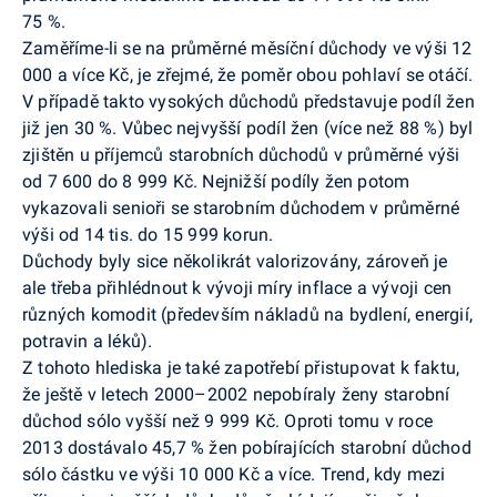
75 %.
Zaměříme-li se na průměrné měsíční důchody ve výši 12
000 a více Kč, je zřejmé, že poměr obou pohlaví se otáčí.
V případě takto vysokých důchodů představuje podíl žen
již jen 30 %. Vůbec nejvyšší podíl žen (více než 88 %) byl
zjištěn u příjemců starobních důchodů v průměrné výši
od 7 600 do 8 999 Kč. Nejnižší podíly žen potom
vykazovali senioři se starobním důchodem v průměrné
výši od 14 tis. do 15 999 korun.
Důchody byly sice několikrát valorizovány, zároveň je
ale třeba přihlédnout k vývoji míry inflace a vývoji cen
různých komodit (především nákladů na bydlení, energií,
potravin a léků).
Z tohoto hlediska je také zapotřebí přistupovat k faktu,
že ještě v letech 2000–2002 nepobíraly ženy starobní
důchod sólo vyšší než 9 999 Kč. Oproti tomu v roce
2013 dostávalo 45,7 % žen pobírajících starobní důchod
sólo částku ve výši 10 000 Kč a více. Trend, kdy mezi