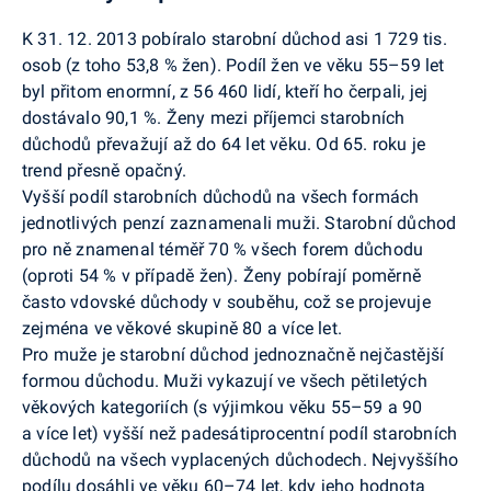
K 31. 12. 2013 pobíralo starobní důchod asi 1 729 tis.
osob (z toho 53,8 % žen). Podíl žen ve věku 55–59 let
byl přitom enormní, z 56 460 lidí, kteří ho čerpali, jej
dostávalo 90,1 %. Ženy mezi příjemci starobních
důchodů převažují až do 64 let věku. Od 65. roku je
trend přesně opačný.
Vyšší podíl starobních důchodů na všech formách
jednotlivých penzí zaznamenali muži. Starobní důchod
pro ně znamenal téměř 70 % všech forem důchodu
(oproti 54 % v případě žen). Ženy pobírají poměrně
často vdovské důchody v souběhu, což se projevuje
zejména ve věkové skupině 80 a více let.
Pro muže je starobní důchod jednoznačně nejčastější
formou důchodu. Muži vykazují ve všech pětiletých
věkových kategoriích (s výjimkou věku 55–59 a 90
a více let) vyšší než padesátiprocentní podíl starobních
důchodů na všech vyplacených důchodech. Nejvyššího
podílu dosáhli ve věku 60–74 let, kdy jeho hodnota