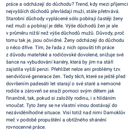
práce a odcházejí do důchodu? Trend, kdy mezi příjemci
nejvyšších důchodů převládají muži, stále přetrvává.
Starobní důchody vyplácené sólo pobírají častěji ženy
než muži a pobírají je déle. Výše důchodů žen je ale
v průměru nižší než výše důchodů mužů. Důvody, proč
tomu tak je, jsou očividné. Ženy odcházejí do důchodu
o něco dříve. Tím, že řada z nich opouští trh práce
z důvodu mateřské a rodičovské dovolené, snižuje své
šance na vybudování kariéry, která by jim na stáří
zajistila vyšší penzi. Přehlížet nelze ani problémy tzv.
sendvičové generace žen. Tedy těch, které se ještě před
dovršením padesáti let starají o své staré a nemocné
rodiče a zároveň se snaží pomoci svým dětem jak
finančně, tak, pokud si založily rodinu, i s hlídáním
vnoučat. Tyto ženy se ne vlastní vinou dostávají do
nezáviděníhodné situace. Visí totiž nad nimi Damoklův
meč v podobě propuštění a obtížného shánění
rovnocenné práce.