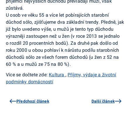
příjemci nejvyšších důchodů převládají muži, však
zůstává.
U osob ve věku 55 a více let pobírajících starobní
důchod sólo, zjišťujeme dva základní trendy. Předně, jak
již bylo uvedeno výše, u mužů je tento typ důchodu
výrazněji zastoupen než u žen (v roce 2013 se jednalo
o rozdíl 20 procentních bodů). Za druhé pak došlo od
roku 2000 u obou pohlaví k nárůstu podílu starobních
důchodů sólo ze všech forem důchodů (u žen z 52 na
60 % a u mužů ze 75 na 80 %).
Více se dočtete zde:
Kultura
,
Příjmy, výdaje a životní
podmínky domácností
Předchozí článek
Další článek