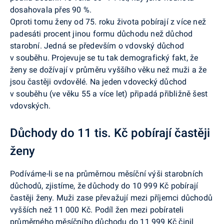
dosahovala přes 90 %.
Oproti tomu ženy od 75. roku života pobírají z více než
padesáti procent jinou formu důchodu než důchod
starobní. Jedná se především o vdovský důchod
v souběhu. Projevuje se tu tak demografický fakt, že
ženy se dožívají v průměru vyššího věku než muži a že
jsou častěji ovdovělé. Na jeden vdovecký důchod
v souběhu (ve věku 55 a více let) připadá přibližně šest
vdovských.
Důchody do 11 tis. Kč pobírají častěji
ženy
Podíváme-li se na průměrnou měsíční výši starobních
důchodů, zjistíme, že důchody do 10 999 Kč pobírají
častěji ženy. Muži zase převažují mezi příjemci důchodů
vyšších než 11 000 Kč. Podíl žen mezi pobírateli
průměrného měsíčního důchodu do 11 999 Kč činil