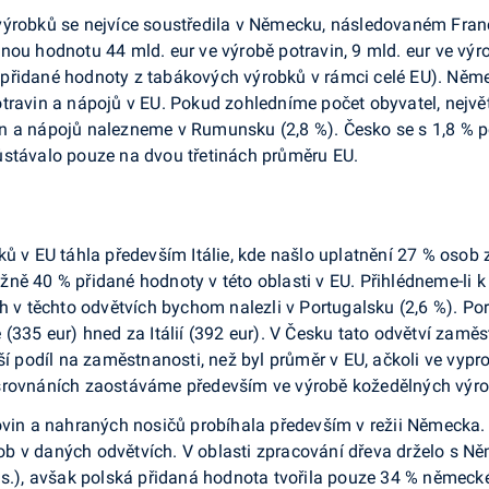
robků se nejvíce soustředila v Německu, následovaném Francií 
ou hodnotu 44 mld. eur ve vý­robě potravin, 9 mld. eur ve výr
řidané hodnoty z tabákových výrobků v rámci celé EU). Německo
travin a ná­pojů v EU. Pokud zohledníme počet obyvatel, nejvě
n a nápojů nalezneme v Rumunsku (2,8 %). Česko se s 1,8 % p
ůstávalo pouze na dvou třetinách průměru EU.
ků v EU táhla především Itálie, kde našlo uplatnění 27 % osob
ližně 40 % přidané hodnoty v této oblasti v EU. Přihlédneme-li k 
ích v těchto odvětvích bychom nalezli v Portugalsku (2,6 %). 
 (335 eur) hned za Itálií (392 eur). V Česku tato odvětví zaměs
tší podíl na zaměstnanosti, než byl průměr v EU, ačkoli ve vy
srovnáních zaostáváme především ve výrobě kože­dělných výr
ovin a na­hraných nosičů probíhala především v režii Německa
ob v daných odvětvích. V oblasti zpracování dřeva drželo s
tis.), avšak polská přidaná hodnota tvo­řila pouze 34 % němec