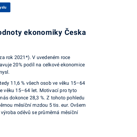
yslu
hodnoty ekonomiky Česka
 za rok 2021*). V uvedeném roce
stavuje 20% podíl na celkové ekonomice
mysl.
 tedy 11,6 % všech osob ve věku 15–64
 věku 15–64 let. Motivací pro tyto
nás dokonce 28,3 %. Z tohoto po­hledu
měrnou měsíční mzdou 5 tis. eur. Ovšem
ví výroba oděvů se průměrná měsíční