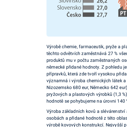
Výrobě chemie, farmaceutik, pryže a pl
těchto odvětvích zaměstnává 27 % všec
produktů mu v počtu zaměstnaných osob š
německé přidané hodnoty. Z pohledu je
přípravků, která zde tvoří vysokou při
významná i výroba chemických lá­tek a p
Nizozemsko 680 eur, Německo 642 eur)
pryžových a plas­tových výrobků (1,3 %)
hodnotě se pohybujeme na úrovni 140 
Výroba základních kovů a slévárenství 
osobách a přidané hodnotě z této oblas
výrobě kovových konstrukcí. Nejvyšší 