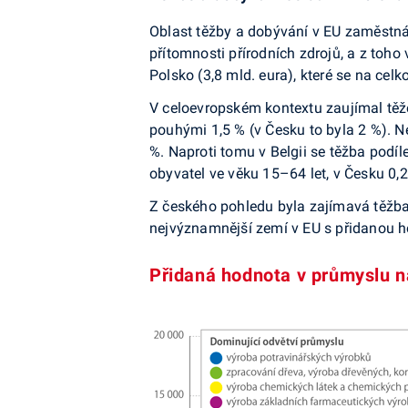
Oblast těžby a dobývání v EU zaměstnáv
přítomnosti přírodních zdrojů, a z toho
Polsko (3,8 mld. eura), které se na cel
V celoevropském kontextu zaujímal těž
pouhými 1,5 % (v Česku to byla 2 %). N
%. Naproti tomu v Belgii se těžba pod
obyvatel ve věku 15–64 let, v Česku 0,
Z českého pohledu byla zajímavá těžba 
nejvýznamnější zemí v EU s přidanou ho
Přidaná hodnota v průmyslu n