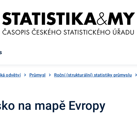
s
ká odvětví
Průmysl
Roční (strukturální) statistiky průmyslu
ko na mapě Evropy