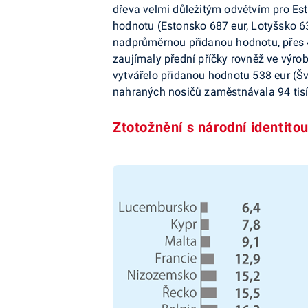
dřeva velmi důležitým odvětvím pro Es­
hodnotu (Estonsko 687 eur, Lotyšsko 63
nadprůměrnou přidanou hodnotu, přes 
zaujímaly přední příčky rovněž ve výro
vytvářelo přidanou hodnotu 538 eur (Švé
nahraných nosičů zaměstnávala 94 tisíc
Ztotožnění s národní identitou