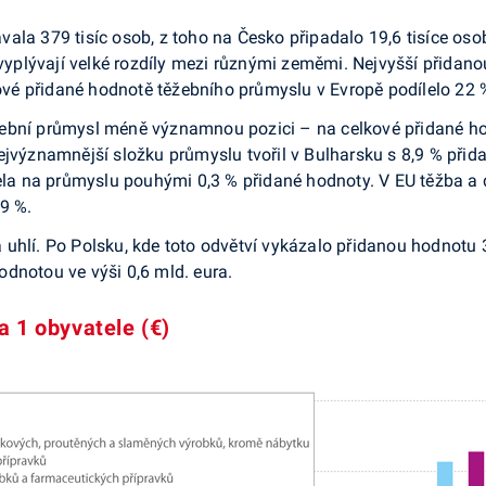
ala 379 tisíc osob, z toho na Česko připadalo 19,6 tisíce osob
 vyplývají velké rozdíly mezi různými zeměmi. Nejvyšší přidano
kové přidané hodnotě těžebního průmyslu v Evropě po­dílelo 22 
ební prů­mysl méně významnou pozici – na celkové přidané ho
ejvýznamnější složku prů­myslu tvořil v Bulharsku s 8,9 % přid
ílela na průmyslu pouhými 0,3 % přidané hodnoty. V EU těžba 
29 %.
uhlí. Po Polsku, kde toto odvětví vykázalo přidanou hod­notu 
dnotou ve výši 0,6 mld. eura.
a 1 obyvatele (€)