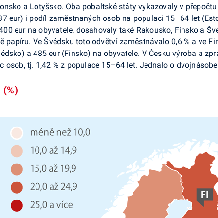
tonsko a Lotyšsko. Oba pobaltské státy vykazovaly v přepočtu
7 eur) i podíl zaměst­naných osob na populaci 15–64 let (Est
400 eur na obyvatele, dosahovaly také Rakousko, Finsko a Š
bě pa­píru. Ve Švédsku toto odvětví zaměstnávalo 0,6 % a ve F
dsko) a 485 eur (Fin­sko) na obyvatele. V Česku výroba a zpra
 osob, tj. 1,42 % z populace 15–64 let. Jednalo o dvojnásobe
 (%)