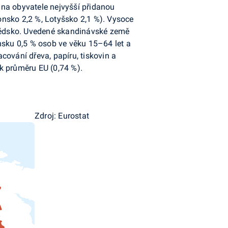
 na obyvatele nejvyšší přidanou
onsko 2,2 %, Lotyšsko 2,1 %). Vysoce
védsko. Uvedené skandinávské země
insku 0,5 % osob ve věku 15–64 let a
cování dřeva, papíru, tiskovin a
k průměru EU (0,74 %).
Zdroj: Eurostat