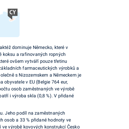
taktéž dominuje Německo, které v
bě koksu a rafinovaných ropných
které ovšem vytváří pouze třetinu
základních farmaceutických výrobků a
i, společně s Nizozemskem a Německem je
a obyvatele v EU (Belgie 764 eur,
po­čtu osob zaměstnaných ve výrobě
tří i výroba skla (0,8 %). V přidané
cku. Jeho podíl na zaměstnaných
ch osob a 33 % přidané hodnoty ve
í ve výrobě kovových konstrukcí Česko