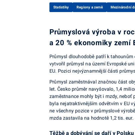
Statistiky
Regiony a země
Mezinárodní d
Průmyslová výroba v ro
a 20 % ekonomiky zemí 
Průmysl dlouhodobě patří k tahounům e
vytvořil průmysl na území Evropské uni
EU. Pozici nejvýznamnější části průmys
Průmysl zaměstnával značnou část obyv
let. Česko prů­měr navyšovalo, 1,4 mil
zaměstnance mohly být i mzdy, neboť p
byla nejatraktivnějším odvětvím v EU 
ne všechny pozice v průmyslové výrobě
mzda zastavila na hodnotě 1,2 tis. eur.
Těžbě a dobývání se daří v Polsku