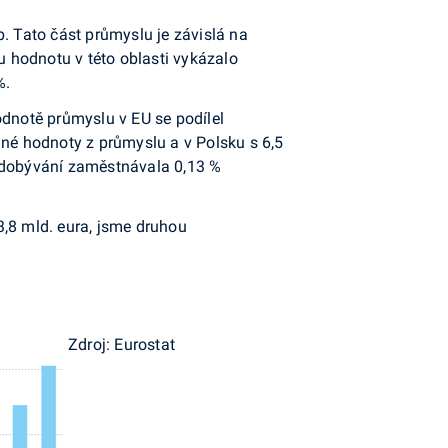
. Tato část průmyslu je závislá na
u hodnotu v této oblasti vykázalo
%.
dnotě průmyslu v EU se podílel
ané hodnoty z průmyslu a v Polsku s 6,5
a dobývání zaměstnávala 0,13 %
3,8 mld. eura, jsme druhou
Zdroj: Eurostat