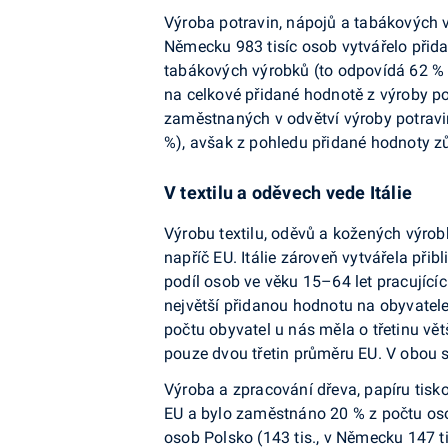
Výroba potravin, nápojů a tabákových vý
Německu 983 tisíc osob vytvářelo přidan
tabákových výrobků (to odpovídá 62 % p
na celkové přidané hodnotě z výroby po
zaměstnaných v odvětví výroby potravi
%), avšak z pohledu přidané hodnoty z
V textilu a oděvech vede Itálie
Výrobu textilu, oděvů a kožených výrob
napříč EU. Itálie záro­veň vytvářela přib
podíl osob ve věku 15–64 let pracují­c
nej­větší přidanou hodnotu na obyvatele
počtu obyvatel u nás měla o třetinu vě
pouze dvou třetin průměru EU. V obou 
Výroba a zpracování dřeva, papíru tisk
EU a bylo za­městnáno 20 % z počtu os
osob Polsko (143 tis., v Ně­mecku 147 