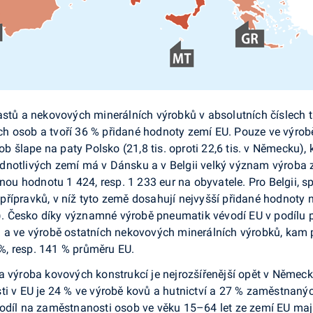
astů a ne­kovových minerálních výrobků v absolutních číslech 
h osob a tvoří 36 % přidané hod­noty zemí EU. Pouze ve výro
lape na paty Polsko (21,8 tis. oproti 22,6 tis. v Ně­mecku), 
dnotlivých zemí má v Dánsku a v Belgii velký význam výroba 
danou hodnotu 1 424, resp. 1 233 eur na obyvatele. Pro Belgi
řípravků, v níž tyto země dosahují nejvyšší přidané hodnoty n
. Česko díky významné výrobě pneumatik vévodí EU v podílu 
 a ve výrobě ostatních neko­vových minerálních výrobků, kam pa
%, resp. 141 % průměru EU.
a výroba kovových konstrukcí je nejrozšířenější opět v Ně­me
ti v EU je 24 % ve výrobě kovů a hutnictví a 27 % zaměstnaný
podíl na zaměstnanosti osob ve věku 15–64 let ze zemí EU maj