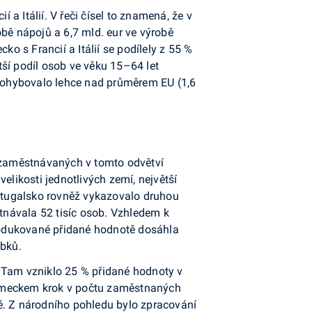
a Itálií. V řeči čísel to znamená, že v
obě nápojů a 6,7 mld. eur ve výrobě
 s Francií a Itálií se podílely z 55 %
tší podíl osob ve věku 15–64 let
ohybovalo lehce nad prů­měrem EU (1,6
 za­městnávaných v tomto odvětví
velikosti jednotlivých zemí, největší
Portugalsko rovněž vykazovalo druhou
tná­vala 52 tisíc osob. Vzhledem k
produkované přidané hod­notě dosáhla
obků.
. Tam vzniklo 25 % přidané hodnoty v
 Německem krok v počtu zaměstnaných
ké. Z národního pohledu bylo zpracování