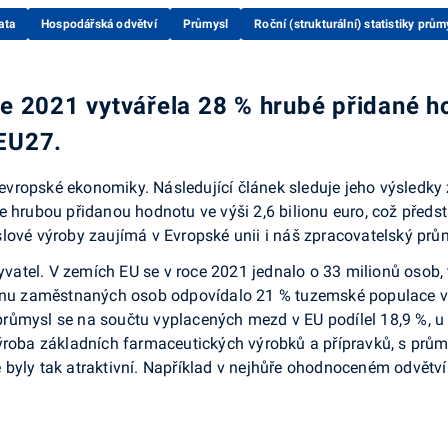
ata
Hospodářská odvětví
Průmysl
Roční (strukturální) statistiky prům
ce 2021 vytvářela 28 % hrubé přidané 
EU27.
vropské ekonomiky. Následující článek sleduje jeho výsledky
e hrubou přidanou hodnotu ve výši 2,6 bilionu euro, což před
lové výroby zaujímá v Evropské unii i náš zpracovatelský prů
atel. V ze­mích EU se v roce 2021 jednalo o 33 milionů osob,
ionu zaměstnaných osob od­povídalo 21 % tuzemské populace ve
růmysl se na součtu vyplacených mezd v EU podílel 18,9 %, u 
výroba základních farmaceutických výrobků a přípravků, s prů
 byly tak atrak­tivní. Například v nejhůře ohodnoceném odvět