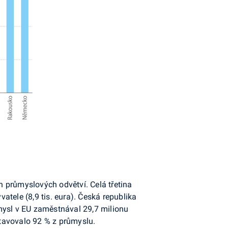
 prů­myslových odvětví. Celá třetina
atele (8,9 tis. eura). Česká republika
ůmysl v EU zaměstnával 29,7 mi­lionu
tavovalo 92 % z průmyslu.