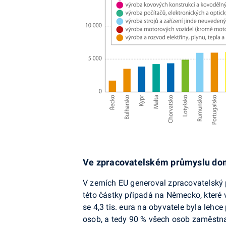
Ve zpracovatelském průmyslu d
V zemích EU generoval zpracovatelský p
této částky připadá na Německo, které v
se 4,3 tis. eura na obyvatele byla lehc
osob, a tedy 90 % všech osob zaměstna