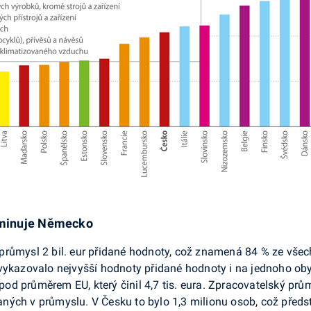
ominuje Německo
růmysl 2 bil. eur přidané hodnoty, což znamená 84 % ze všech
ykazovalo nejvyšší hodnoty při­dané hodnoty i na jednoho obyv
e pod průměrem EU, který činil 4,7 tis. eura. Zpracovatelský pr
ných v průmyslu. V Česku to bylo 1,3 milionu osob, což předs