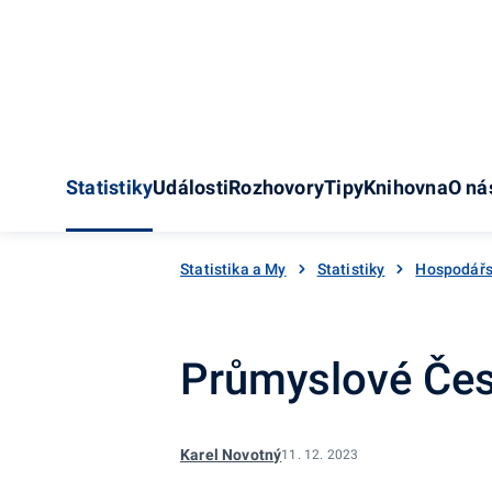
Statistiky
Události
Rozhovory
Tipy
Knihovna
O ná
Statistika a My
Statistiky
Hospodářs
Průmyslové Čes
Karel Novotný
11. 12. 2023