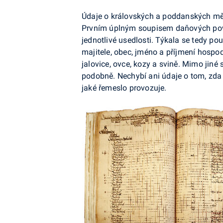
Údaje o královských a poddanských měst
Prvním úplným soupisem daňových povin
jednotlivé usedlosti. Týkala se tedy po
majitele, obec, jméno a příjmení hospod
jalovice, ovce, kozy a svině. Mimo jiné
podobně. Nechybí ani údaje o tom, zda a
jaké řemeslo provozuje.