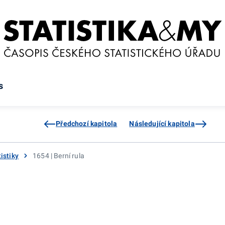
s
Předchozí kapitola
Následující kapitola
istiky
1654 | Berní rula