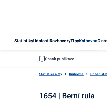
Statistiky
Události
Rozhovory
Tipy
Knihovna
O ná
Obsah publikace
Statistika a My
Knihovna
Příběh stat
1654 | Berní rula