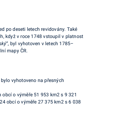
d po deseti letech revidovány. Také
h, když v roce 1748 vstoupil v platnost
ský“
, byl vyhotoven v letech 1785–
ální mapy ČR.
é bylo vyhotoveno na přesných
h obcí o výměře 51 953 km2 s 9 321
724 obcí o výměře 27 375 km2 s 6 038