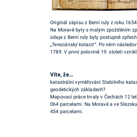
Originál zápisu z Berní ruly z roku 1654
Na Moravě byly s malým zpožděním zpra
údaje z Berní ruly byly postupně zpřesň
„Tereziánský katastr“
. Po něm následo
1789. V první polovině 19. století vznik
Víte, že…
katastrální vyměřování Stabilního kat
geodetických základech?
Mapovací práce trvaly v Čechách 12 le
064 parcelami. Na Moravě a ve Slezsku
454 parcelami.