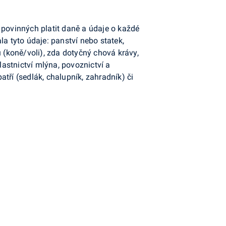
povinných platit daně a údaje o každé
a tyto údaje: panství nebo statek,
 (koně/voli), zda dotyčný chová krávy,
lastnictví mlýna, povoznictví a
tří (sedlák, chalupník, zahradník) či