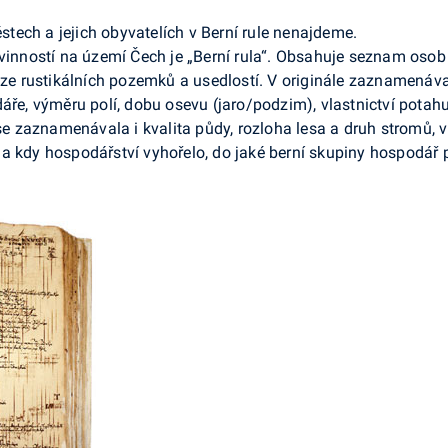
ech a jejich obyvatelích v Berní rule nenajdeme.
ností na území Čech je „Berní rula“. Obsahuje seznam osob 
uze rustikálních pozemků a usedlostí. V originále zaznamenával
áře, výměru polí, dobu osevu (jaro/podzim), vlastnictví potahu
 se zaznamenávala i kvalita půdy, rozloha lesa a druh stromů, v
 kdy hospodářství vyhořelo, do jaké berní skupiny hospodář pa