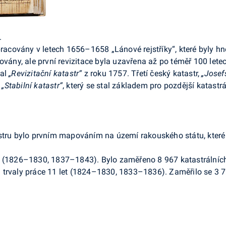
.
covány v letech 1656–1658 „Lánové rejstříky“, které byly hne
ovány, ale první revizitace byla uzavřena až po téměř 100 letec
val
„Revizitační katastr“
z roku 1757. Třetí český katastr,
„Josef
l
„Stabilní katastr“
, který se stal základem pro pozdější katastr
astru bylo prvním mapováním na území rakouského státu, kter
t (1826–1830, 1837–1843). Bylo zaměřeno 8 967 katastrálníc
 trvaly práce 11 let (1824–1830, 1833–1836). Zaměřilo se 3 