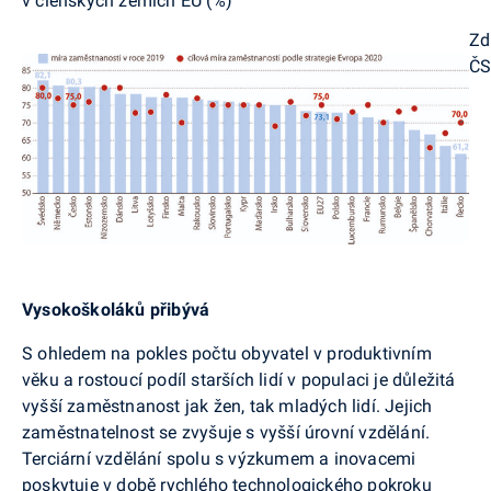
v členských zemích EU (%)
Zd
Č
Vysokoškoláků přibývá
S ohledem na pokles počtu obyvatel v produktivním
věku a rostoucí podíl starších lidí v populaci je důležitá
vyšší zaměstnanost jak žen, tak mladých lidí. Jejich
zaměstnatelnost se zvyšuje s vyšší úrovní vzdělání.
Terciární vzdělání spolu s výzkumem a inovacemi
poskytuje v době rychlého technologického pokroku