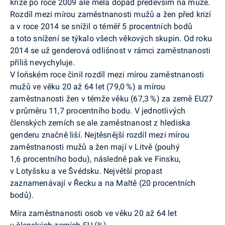
krize po roce 2009 ale měla dopad především na muže.
Rozdíl mezi mírou zaměstnanosti mužů a žen před krizí
a v roce 2014 se snížil o téměř 5 procentních bodů
a toto snížení se týkalo všech věkových skupin. Od roku
2014 se už genderová odlišnost v rámci zaměstnanosti
příliš nevychyluje.
V loňském roce činil rozdíl mezi mírou zaměstnanosti
mužů ve věku 20 až 64 let (79,0 %) a mírou
zaměstnanosti žen v témže věku (67,3 %) za země EU27
v průměru 11,7 procentního bodu. V jednotlivých
členských zemích se ale zaměstnanost z hlediska
genderu značně liší. Nejtěsnější rozdíl mezi mírou
zaměstnanosti mužů a žen mají v Litvě (pouhý
1,6 procentního bodu), následně pak ve Finsku,
v Lotyšsku a ve Švédsku. Největší propast
zaznamenávají v Řecku a na Maltě (20 procentních
bodů).
Míra zaměstnanosti osob ve věku 20 až 64 let