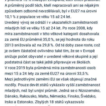
A průměrný podíl těch, kteří nepracovali ani se nějakým
způsobem odborně nevzdělávali, byl v EU27 na úrovni
10,1 % z populace ve věku 15 až 24 let.
Uvedený vývoj se odráží i v ukazatelích zaměstnanosti
mladých lidí ve věku 15 až 24 let. Po roce 2008, kdy
míra zaměstnanosti v této věkové kategorii dosahovala
za země EU průměrně 35,0 %, se její hodnota do roku
2013 snižovala až na 29,8 %. Od té doby zase roste, což
je ovšem částečně ovlivněno také tím, že se v Evropě
snižuje počet obyvatel v uvedené věkové skupině a její
podstatná část se také ještě připravuje ve školách.
V roce 2019 byla průměrná míra zaměstnanosti osob
mezi 15 a 24 lety za země EU27 na úrovni 33,5 %.
Mezi jednotlivými zeměmi EU se však objevují značné
rozdíly. Pouze devět států vykázalo vyšší zaměstnanost
mladých, než byl unijní průměr. Jedná se o Nizozemsko,
Dánsko, Rakousko, Maltu, Německo, Finsko, Švédsko,
Irsko a Estonsko. Zbylých 18 států vykazovalo