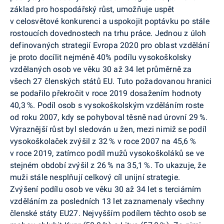
základ pro hospodářský růst, umožňuje uspět
v celosvětové konkurenci a uspokojit poptávku po stále
rostoucích dovednostech na trhu práce. Jednou z úloh
definovaných strategií Evropa 2020 pro oblast vzdělání
je proto docílit nejméně 40% podílu vysokoškolsky
vzdělaných osob ve věku 30 až 34 let průměrně za
všech 27 členských států EU. Tuto požadovanou hranici
se podařilo překročit v roce 2019 dosažením hodnoty
40,3 %. Podíl osob s vysokoškolským vzděláním roste
od roku 2007, kdy se pohyboval těsně nad úrovní 29 %.
Výraznější růst byl sledován u žen, mezi nimiž se podíl
vysokoškolaček zvýšil z 32 % v roce 2007 na 45,6 %
v roce 2019, zatímco podíl mužů vysokoškoláků se ve
stejném období zvýšil z 26 % na 35,1 %. To ukazuje, že
muži stále nesplňují celkový cíl unijní strategie.
Zvýšení podílu osob ve věku 30 až 34 let s terciár­ním
vzděláním za posledních 13 let zaznamenaly všechny
členské státy EU27. Nejvyšším podílem těchto osob se