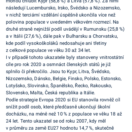
mohou chlubit Kypr (58,8 %) a Litva (57,8 %). Za nimi
následují Lucembursko, Irsko, Švédsko a Nizozemsko,
v nichž terciární vzdělání úspěšně ukončila více než
polovina populace v uvedeném věkovém rozmezí. Na
druhé straně nejnižší podíl uvádějí v Rumunsku (25,8 %)
a v Itálii (27,6 %), dále pak v Bulharsku a Chorvatsku,
kde podíl vysokoškoláků nedosahuje ani třetiny
z celkové populace ve věku 30 až 34 let.
I v případě tohoto ukazatele byly stanoveny vnitrostátní
cíle pro rok 2020 a osmnáct členských států je již
splnilo či překročilo. Jsou to Kypr, Litva, Švédsko,
Nizozemsko, Dánsko, Belgie, Finsko, Polsko, Estonsko,
Lotyšsko, Slovinsko, Španělsko, Řecko, Rakousko,
Slovensko, Malta, Česká republika a Itálie.
Podle strategie Evropa 2020 si EU stanovila rovněž cíl
snížit podíl osob, které předčasně ukončují školní
docházku, na méně než 10 % z populace ve věku 18 až
24 let. Tento ukazatel se od roku 2007, kdy měl
v průměru za země EU27 hodnotu 14,7 %, skutečně