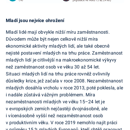
Mladí jsou nejvíce ohrožení
Mladí lidé mají obvykle nižší míru zaměstnanosti.
Důvodem může být nejen celkově nižší míra
ekonomické aktivity mladých lidí, ale také obecně
nejisté postavení mladých na trhu práce. Zaměstnanost
mladých lidí je citlivější na makroekonomické výkyvy
než zaměstnanost osob ve věku 30 až 54 let.
Situaci mladých lidí na trhu práce rovněž ovlivnily
důsledky krize, jež začala v roce 2008. Nezaměstnanost
mladých dosáhla vrcholu v roce 2013, poté poklesla, ale
i nadále zůstává vážným problémem. Míra
nezaměstnanosti mladých ve věku 15–24 let je
v evropských zemích nejčastěji dvojnásobně, ale
i vícenásobně vyšší než nezaměstnanost osob
v produktivním věku. V roce 2019 nemohlo najít práci
v průměru 15 % mladých Evropanů, kteří chtěli pracovat.