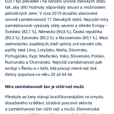
EU27 byl převeden i na národní úrovně členských států
tak, aby dílčí hodnoty odpovídaly situaci a možnostem
jednotlivých zemí. V roce 2019 dosáhlo stanovené
úrovně zaměstnanosti 17 členských států. Nejvyšší míry
zaměstnanosti vykázaly státy severní a střední Evropy –
Švédsko (82,1 %), Německo (80,6 %), Česká republika
(80,3 %), Estonsko (80,2 %) a Nizozemsko (80,1 %). Mezi
sedmnáctku úspěšných, kteří splnily své národní cíle,
patřily také Litva, Lotyšsko, Malta, Slovinsko,
Portugalsko, Kypr, Maďarsko, Irsko, Slovensko, Polsko,
Rumunsko a Chorvatsko. Nejnižší zaměstnanost pak
evidují v Řecku a v Itálii, kde pracují méně než dvě
třetiny populace ve věku 20 až 64 let.
Míra zaměstnanosti žen je nižší než mužů
Přestože se ženy stávají kvalifikovanějšími ve smyslu
dosaženého vzdělání, zůstává pracovní aktivita
a zaměstnanost žen nižší než u mužů. Ekonomická