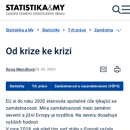
Přejít k obsahu
Statistika a My
Statistiky
Trh práce
Zaměstnanost a n
Od krize ke krizi
Ilona Mendlová
28. 05. 2020
Statistiky
Trh práce
Zaměstnanost a nezaměstnanost (VŠPS)
EU si do roku 2020 stanovila společné cíle týkající se
zaměstnanosti. Míra zaměstnanosti mezi zeměmi
severní a jižní Evropy je rozdílná. Na severu dosahuje
vyšších hodnot.
V roce 2019, rok před tím, než státy v Evropě začaly