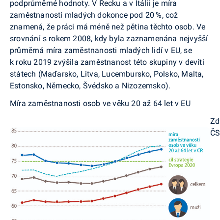
podprůměrné hodnoty. V Řecku a v Itálii je míra
zaměstnanosti mladých dokonce pod 20 %, což
znamená, že práci má méně než pětina těchto osob. Ve
srovnání s rokem 2008, kdy byla zaznamenána nejvyšší
průměrná míra zaměstnanosti mladých lidí v EU, se
k roku 2019 zvýšila zaměstnanost této skupiny v devíti
státech (Maďarsko, Litva, Lucembursko, Polsko, Malta,
Estonsko, Německo, Švédsko a Nizozemsko).
Míra zaměstnanosti osob ve věku 20 až 64 let v EU
Zd
Č