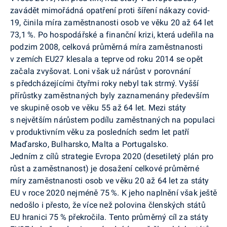
zavádět mimořádná opatření proti šíření nákazy covid-
19, činila míra zaměstnanosti osob ve věku 20 až 64 let
73,1 %. Po hospodářské a finanční krizi, která udeřila na
podzim 2008, celková průměrná míra zaměstnanosti
v zemích EU27 klesala a teprve od roku 2014 se opět
začala zvyšovat. Loni však už nárůst v porovnání
s předcházejícími čtyřmi roky nebyl tak strmý. Vyšší
přírůstky zaměstnaných byly zaznamenány především
ve skupině osob ve věku 55 až 64 let. Mezi státy
s největším nárůstem podílu zaměstnaných na populaci
v produktivním věku za posledních sedm let patří
Maďarsko, Bulharsko, Malta a Portugalsko.
Jedním z cílů strategie Evropa 2020 (desetiletý plán pro
růst a zaměstnanost) je dosažení celkové průměrné
míry zaměstnanosti osob ve věku 20 až 64 let za státy
EU v roce 2020 nejméně 75 %. K jeho naplnění však ještě
nedošlo i přesto, že více než polovina členských států
EU hranici 75 % překročila. Tento průměrný cíl za státy