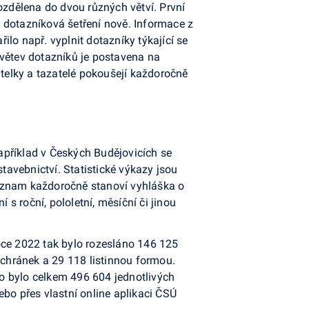
zdělena do dvou různých větví. První
 dotazníková šetření nově. Informace z
ilo např. vyplnit dotazníky týkající se
 větev dotazníků je postavena na
atelky a tazatelé pokoušejí každoročně
apříklad v Českých Budějovicích se
tavebnictví. Statistické výkazy jsou
h seznam každoročně stanoví vyhláška o
 s roční, pololetní, měsíční či jinou
 roce 2022 tak bylo rozesláno 146 125
chránek a 29 118 listinnou formou.
to bylo celkem 496 604 jednotlivých
bo přes vlastní online aplikaci ČSÚ