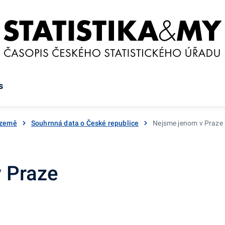
s
 země
Souhrnná data o České republice
Nejsme jenom v Praze
 Praze