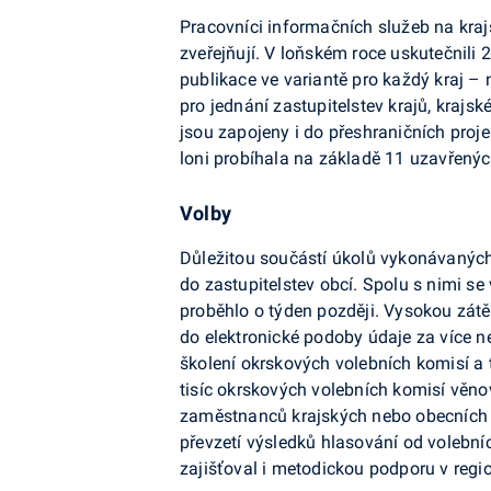
Pracovníci informačních služeb na kraj
zveřejňují. V loňském roce uskutečnili
publikace ve variantě pro každý kraj – n
pro jednání zastupitelstev krajů, krajsk
jsou zapojeny i do přeshraničních pro
loni probíhala na základě 11 uzavřený
Volby
Důležitou součástí úkolů vykonávaných
do zastupitelstev obcí. Spolu s nimi se
proběhlo o týden později. Vysokou zátěž
do elektronické podoby údaje za více n
školení okrskových volebních komisí a
tisíc okrskových volebních komisí věno
zaměstnanců krajských nebo obecních úř
převzetí výsledků hlasování od volební
zajišťoval i metodickou podporu v regi