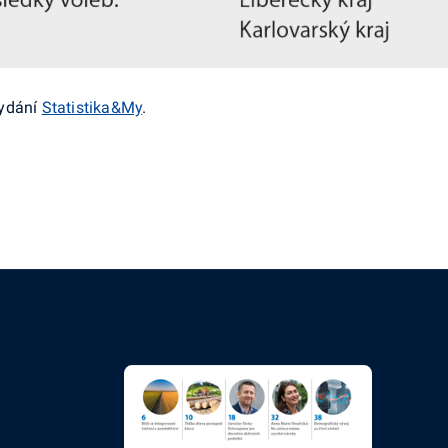
vydání
Statistika&My
.