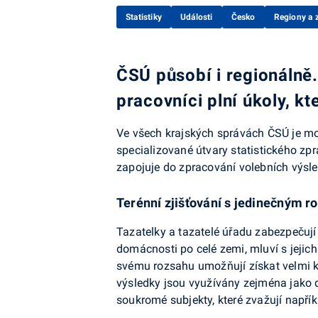
Statistiky
Události
Česko
Regiony a 
ČSÚ působí i regionálně.
pracovníci plní úkoly, kt
Ve všech krajských správách ČSÚ je mož
specializované útvary statistického zp
zapojuje do zpracování volebních výsl
Terénní zjišťování s jedinečným 
Tazatelky a tazatelé úřadu zabezpečují
domácnosti po celé zemi, mluví s jejich
svému rozsahu umožňují získat velmi kva
výsledky jsou využívány zejména jako dů
soukromé subjekty, které zvažují napřík