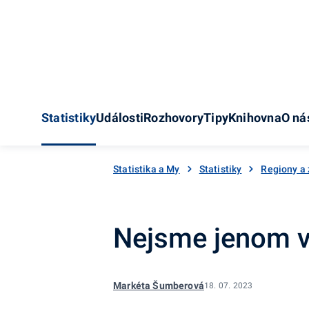
Statistiky
Události
Rozhovory
Tipy
Knihovna
O ná
Statistika a My
Statistiky
Regiony a
Nejsme jenom v
Markéta Šumberová
18. 07. 2023