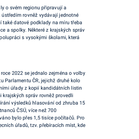
ly o svém regionu připravují a
s ústředím rovněž vydávají jednotné
ují také datové podklady na míru třeba
uce a spolky. Některé z krajských správ
polupráci s vysokými školami, která
 roce 2022 se jednalo zejména o volby
átu Parlamentu ČR, jejichž druhé kolo
ími úřady z kopií kandidátních listin
i krajských správ rovněž provedli
írání výsledků hlasování od zhruba 15
stnanců ČSÚ, více než 700
no bylo přes 1,5 tisíce počítačů. Pro
ních úřadů, tzv. přebíracích míst, kde