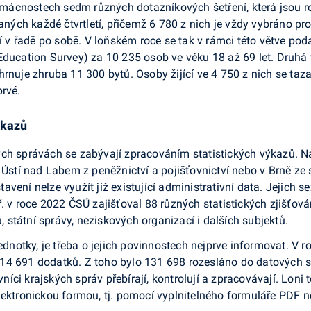
ácnostech sedm různých dotazníkových šetření, která jsou ro
ch každé čtvrtletí, přičemž 6 780 z nich je vždy vybráno pro
í v řadě po sobě. V loňském roce se tak v rámci této větve podař
Education Survey) za 10 235 osob ve věku 18 až 69 let. Druhá
rnuje zhruba 11 300 bytů. Osoby žijící ve 4 750 z nich se taz
prvé.
ýkazů
ých správách se zabývají zpracováním statistických výkazů. N
 Ústí nad Labem z peněžnictví a pojišťovnictví nebo v Brně ze s
estavení nelze využít již existující administrativní data. Jejic
 v roce 2022 ČSÚ zajišťoval 88 různých statistických zjišťování
ů, státní správy, neziskových organizací i dalších subjektů.
jednotky, je třeba o jejich povinnostech nejprve informovat. V
14 691 dodatků. Z toho bylo 131 698 rozesláno do datových s
ci krajských správ přebírají, kontrolují a zpracovávají. Loni 
lektronickou formou, tj. pomocí vyplnitelného formuláře PDF ne