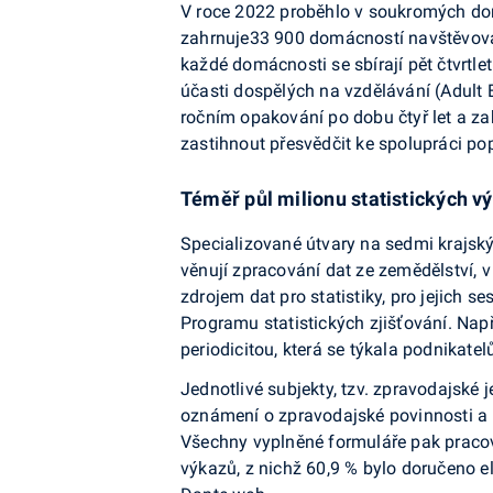
V roce 2022 proběhlo v soukromých dom
zahrnuje33 900 domácností navštěvovaný
každé domácnosti se sbírají pět čtvrtlet
účasti dospělých na vzdělávání (Adult 
ročním opakování po dobu čtyř let a zah
zastihnout přesvědčit ke spolupráci po
Téměř půl milionu statistických v
Specializované útvary na sedmi krajsk
věnují zpracování dat ze zemědělství, v
zdrojem dat pro statistiky, pro jejich s
Programu statistických zjišťování. Např.
periodicitou, která se týkala podnikatel
Jednotlivé subjekty, tzv. zpravodajské 
oznámení o zpravodajské povinnosti a 
Všechny vyplněné formuláře pak pracovní
výkazů, z nichž 60,9 % bylo doručeno e