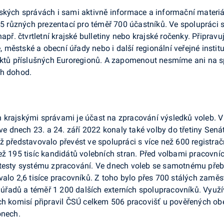
ských správách i sami aktivně informace a informační materiá
 25 různých prezentací pro téměř 700 účastníků. Ve spolupráci 
apř. čtvrtletní krajské bulletiny nebo krajské ročenky. Připrav
é, městské a obecní úřady nebo i další regionální veřejné instit
jektů příslušných Euroregionů. A zapomenout nesmíme ani na s
ch dohod.
 krajskými správami je účast na zpracování výsledků voleb. V
 ve dnech 23. a 24. září 2022 konaly také volby do třetiny Sen
 představovalo převést ve spolupráci s více než 600 registračn
ež 195 tisíc kandidátů volebních stran. Před volbami pracovníc
 testy systému zpracování. Ve dnech voleb se samotnému přeb
valo 2,6 tisíce pracovníků. Z toho bylo přes 700 stálých zamě
adů a téměř 1 200 dalších externích spolupracovníků. Využívá
ch komisí připravil ČSÚ celkem 506 pracovišť u pověřených obec
onech.