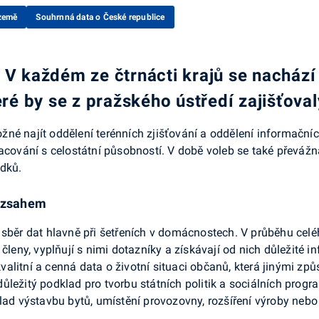
země
Souhrnná data o České republice
 V každém ze čtrnácti krajů se nachází 
eré by se z pražského ústředí zajišťoval
né najít oddělení terénních zjišťování a oddělení informačníc
racování s celostátní působností. V době voleb se také převáž
edků.
rozsahem
 sběr dat hlavně při šetřeních v domácnostech. V průběhu cel
 členy, vyplňují s nimi dotazníky a získávají od nich důležité
litní a cenná data o životní situaci občanů, která jinými způ
ležitý podklad pro tvorbu státních politik a sociálních progra
lad výstavbu bytů, umístění provozovny, rozšíření výroby nebo 