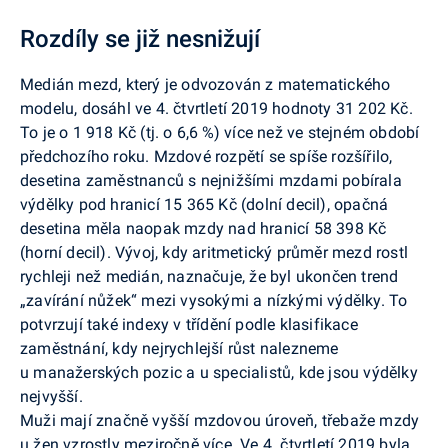
Rozdíly se již nesnižují
Medián mezd, který je odvozován z matematického
modelu, dosáhl ve 4. čtvrtletí 2019 hodnoty 31 202 Kč.
To je o 1 918 Kč (tj. o 6,6 %) více než ve stejném období
předchozího roku. Mzdové rozpětí se spíše rozšířilo,
desetina zaměstnanců s nejnižšími mzdami pobírala
výdělky pod hranicí 15 365 Kč (dolní decil), opačná
desetina měla naopak mzdy nad hranicí 58 398 Kč
(horní decil). Vývoj, kdy aritmetický průměr mezd rostl
rychleji než medián, naznačuje, že byl ukončen trend
„zavírání nůžek“ mezi vysokými a nízkými výdělky. To
potvrzují také indexy v třídění podle klasifikace
zaměstnání, kdy nejrychlejší růst nalezneme
u manažerských pozic a u specialistů, kde jsou výdělky
nejvyšší.
Muži mají značně vyšší mzdovou úroveň, třebaže mzdy
u žen vzrostly meziročně více. Ve 4. čtvrtletí 2019 byla