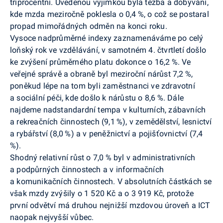
tříprocentní. Uvedenou výjimkou byla těžba a dobývání,
kde mzda meziročně poklesla o 0,4 %, o což se postaral
propad mimořádných odměn na konci roku.
Vysoce nadprůměrné indexy zaznamenáváme po celý
loňský rok ve vzdělávání, v samotném 4. čtvrtletí došlo
ke zvýšení průměrného platu dokonce o 16,2 %. Ve
veřejné správě a obraně byl meziroční nárůst 7,2 %,
poněkud lépe na tom byli zaměstnanci ve zdravotní
a sociální péči, kde došlo k nárůstu o 8,6 %. Dále
najdeme nadstandardní tempa v kulturních, zábavních
a rekreačních činnostech (9,1 %), v zemědělství, lesnictví
a rybářství (8,0 %) a v peněžnictví a pojišťovnictví (7,4
%).
Shodný relativní růst o 7,0 % byl v administrativních
a podpůrných činnostech a v informačních
a komunikačních činnostech. V absolutních částkách se
však mzdy zvýšily o 1 520 Kč a o 3 919 Kč, protože
první odvětví má druhou nejnižší mzdovou úroveň a ICT
naopak nejvyšší vůbec.