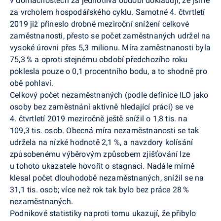
v domácnostech za jednotlivá období dokladují, že jsme
za vrcholem hospodářského cyklu. Samotné 4. čtvrtletí
2019 již přineslo drobné meziroční snížení celkové
zaměstnanosti, přesto se počet zaměstnaných udržel na
vysoké úrovni přes 5,3 milionu. Míra zaměstnanosti byla
75,3 % a oproti stejnému období předchozího roku
poklesla pouze o 0,1 procentního bodu, a to shodně pro
obě pohlaví.
Celkový počet nezaměstnaných (podle definice ILO jako
osoby bez zaměstnání aktivně hledající práci) se ve
4. čtvrtletí 2019 meziročně ještě snížil o 1,8 tis. na
109,3 tis. osob. Obecná míra nezaměstnanosti se tak
udržela na nízké hodnotě 2,1 %, a navzdory kolísání
způsobenému výběrovým způsobem zjišťování lze
u tohoto ukazatele hovořit o stagnaci. Nadále mírně
klesal počet dlouhodobě nezaměstnaných, snížil se na
31,1 tis. osob; více než rok tak bylo bez práce 28 %
nezaměstnaných.
Podnikové statistiky naproti tomu ukazují, že přibylo