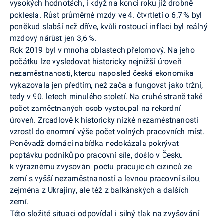
vysokých hodnotách, i když na konci roku již drobně
poklesla. Růst průměrné mzdy ve 4. čtvrtletí o 6,7 % byl
poněkud slabší než dříve, kvůli rostoucí inflaci byl reálný
mzdový nárůst jen 3,6 %.
Rok 2019 byl v mnoha oblastech přelomový. Na jeho
počátku lze vysledovat historicky nejnižší úroveň
nezaměstnanosti, kterou naposled česká ekonomika
vykazovala jen předtím, než začala fungovat jako tržní,
tedy v 90. letech minulého století. Na druhé straně také
počet zaměstnaných osob vystoupal na rekordní
úroveň. Zrcadlově k historicky nízké nezaměstnanosti
vzrostl do enormní výše počet volných pracovních míst.
Poněvadž domácí nabídka nedokázala pokrývat
poptávku podniků po pracovní síle, došlo v Česku
k výraznému zvyšování počtu pracujících cizinců ze
zemí s vyšší nezaměstnaností a levnou pracovní silou,
zejména z Ukrajiny, ale též z balkánských a dalších
zemí.
Této složité situaci odpovídal i silný tlak na zvyšování