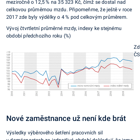
meziročně o 12,5 % na 35 323 Kč, čímž se dostal nad
celkovou průměrnou mzdu. Připomeňme, že ještě v roce
2017 zde byly výdělky o 4 % pod celkovým průměrem.
Vývoj čtvrtletní průměrné mzdy, indexy ke stejnému
období předchozího roku (%)
Zd
Č
Nové zaměstnance už není kde brát
Výsledky výběrového šetření pracovních sil