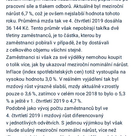
pracovní síle a tlakem odborů. Aktuálně byl meziroční
nárůst 6,7 %, což je ovšem nejslabší hodnota tohoto
roku. Průměrná mzda tak ve 4. čtvrtletí 2019 dosáhla
36 144 Kč. Tento průměr však nepobírají takřka dvě
třetiny zaměstnanců, je to částka, kterou by
zaměstnanci pobírali v případě, že by dostávali
z celkového objemu všichni stejně.
Zaměstnanci si však za své výdělky nemohou koupit
o tolik více, jak by ukazoval meziroční nominální nárůst.
Inflace (index spotřebitelských cen) totiž vystoupila na
vysokou hodnotu 3,0 %. V reálném vyjádření tak byl
mzdový růst výrazně slabší, mzdy aktuálně vzrostly
pouze o 3,6 %, zatímco v celém roce 2018 to bylo o 5,3
% a ještě v 1. čtvrtletí 2019 o 4,7 %.
Podobně jako vývoj počtu zaměstnanců byl ve
4. čtvrtletí 2019 i mzdový růst diferencovaný
v jednotlivých odvětvích. S jedinou výjimkou byl však
všude slušný meziroční nominální nárůst, více než