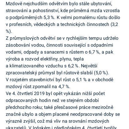
Mzdově nejchudším odvětvím bylo stále ubytování,
stravování a pohostinství, kde průměrná mzda vzrostla
o podprůměrných 5,3 %. K velmi pomalému růstu došlo
v profesních, vědeckých a technických činnostech (3,2
%).
Z průmyslových odvětví se v rychlejším tempu udrželo
zásobování vodou, činnosti související s odpadními
vodami, odpady a sanacemi s růstem o 6,7 %, a pak
výroba a rozvod elektřiny, plynu, tepla
a klimatizovaného vzduchu s 6,2 %. Největší
zpracovatelský průmysl byl růstově slabší (5,0 %).
V rozjetém stavebnictví byl růst o 5,1 % a v obchodě
mzdový růst zpomalil na 4,7 %.
Ve 4. čtvrtletí 2019 byl opět vykázán nižší počet
odpracovaných hodin než ve stejném období
předchozího roku; také přesčasové práce meziročně
značně ubylo a objem placené neodpracované doby se
výrazně zvýšil, což má vliv na srovnání mzdových
ukazatelů. V loňském i předloňském 4. čtvrtletí tvořily