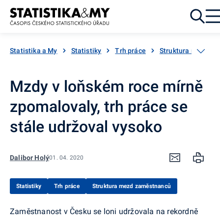
Přejít k obsahu
Statistika a My
Statistiky
Trh práce
Struktura mezd z
Mzdy v loňském roce mírně
zpomalovaly, trh práce se
stále udržoval vysoko
Dalibor Holý
01. 04. 2020
Statistiky
Trh práce
Struktura mezd zaměstnanců
Zaměstnanost v Česku se loni udržovala na rekordně