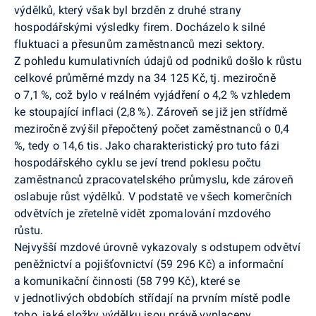
výdělků, který však byl brzděn z druhé strany
hospodářskými výsledky firem. Docházelo k silné
fluktuaci a přesunům zaměstnanců mezi sektory.
Z pohledu kumulativních údajů od podniků došlo k růstu
celkové průměrné mzdy na 34 125 Kč, tj. meziročně
o 7,1 %, což bylo v reálném vyjádření o 4,2 % vzhledem
ke stoupající inflaci (2,8 %). Zároveň se již jen střídmě
meziročně zvýšil přepočtený počet zaměstnanců o 0,4
%, tedy o 14,6 tis. Jako charakteristický pro tuto fázi
hospodářského cyklu se jeví trend poklesu počtu
zaměstnanců zpracovatelského průmyslu, kde zároveň
oslabuje růst výdělků. V podstatě ve všech komerčních
odvětvích je zřetelně vidět zpomalování mzdového
růstu.
Nejvyšší mzdové úrovně vykazovaly s odstupem odvětví
peněžnictví a pojišťovnictví (59 296 Kč) a informační
a komunikační činnosti (58 799 Kč), které se
v jednotlivých obdobích střídají na prvním místě podle
toho, jaké složky výdělku jsou právě vyplaceny.