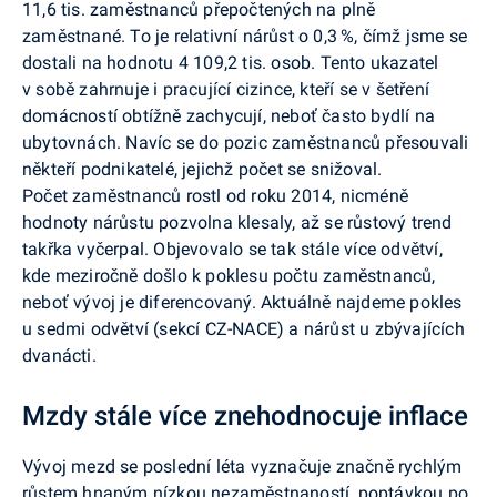
11,6 tis. zaměstnanců přepočtených na plně
zaměstnané. To je relativní nárůst o 0,3 %, čímž jsme se
dostali na hodnotu 4 109,2 tis. osob. Tento ukazatel
v sobě zahrnuje i pracující cizince, kteří se v šetření
domácností obtížně zachycují, neboť často bydlí na
ubytovnách. Navíc se do pozic zaměstnanců přesouvali
někteří podnikatelé, jejichž počet se snižoval.
Počet zaměstnanců rostl od roku 2014, nicméně
hodnoty nárůstu pozvolna klesaly, až se růstový trend
takřka vyčerpal. Objevovalo se tak stále více odvětví,
kde meziročně došlo k poklesu počtu zaměstnanců,
neboť vývoj je diferencovaný. Aktuálně najdeme pokles
u sedmi odvětví (sekcí CZ-NACE) a nárůst u zbývajících
dvanácti.
Mzdy stále více znehodnocuje inflace
Vývoj mezd se poslední léta vyznačuje značně rychlým
růstem hnaným nízkou nezaměstnaností, poptávkou po