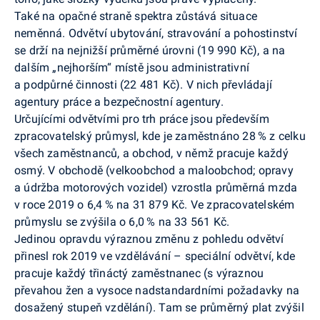
Také na opačné straně spektra zůstává situace
neměnná. Odvětví ubytování, stravování a pohostinství
se drží na nejnižší průměrné úrovni (19 990 Kč), a na
dalším „nejhorším“ místě jsou administrativní
a podpůrné činnosti (22 481 Kč). V nich převládají
agentury práce a bezpečnostní agentury.
Určujícími odvětvími pro trh práce jsou především
zpracovatelský průmysl, kde je zaměstnáno 28 % z celku
všech zaměstnanců, a obchod, v němž pracuje každý
osmý. V obchodě (velkoobchod a maloobchod; opravy
a údržba motorových vozidel) vzrostla průměrná mzda
v roce 2019 o 6,4 % na 31 879 Kč. Ve zpracovatelském
průmyslu se zvýšila o 6,0 % na 33 561 Kč.
Jedinou opravdu výraznou změnu z pohledu odvětví
přinesl rok 2019 ve vzdělávání – speciální odvětví, kde
pracuje každý třináctý zaměstnanec (s výraznou
převahou žen a vysoce nadstandardními požadavky na
dosažený stupeň vzdělání). Tam se průměrný plat zvýšil