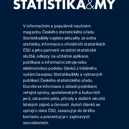
V informačním a populárně naučném
magazínu Českého statistického úřadu
Statistika&My najdete aktuality ze světa
statistiky, informace o oficiálních statistikách
ČSÚ a jeho partnerů ve státní statistické
službě, odkazy na užitečné aplikace,
publikace a informační zdroje nebo
elektronickou podobu článků z tištěného
vydání časopisu Statistika&My a vybraných
publikací Českého statistického úřadu.
Dozvíte se informace z oblasti podnikání,
veřejné správy, společenských a kulturních
jevů, zdravotní péče, přírody a dalších okruhů
lidských zájmů a činností. Autoři článků se
opírají o data ČSÚ, zasazují je do širšího
kontextu a prezentují je v zajímavých
souvislostech.